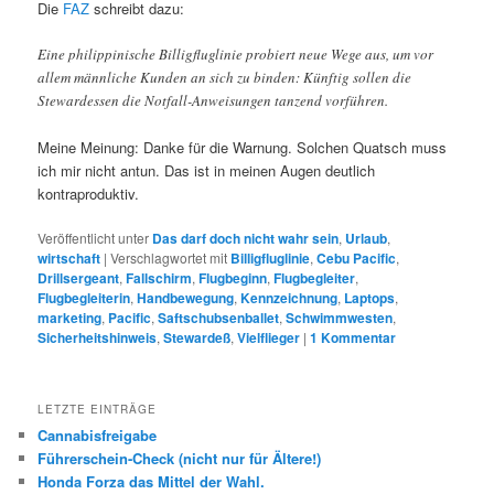
Die
FAZ
schreibt dazu:
Eine philippinische Billigfluglinie probiert neue Wege aus, um vor
allem männliche Kunden an sich zu binden: Künftig sollen die
Stewardessen die Notfall-Anweisungen tanzend vorführen.
Meine Meinung: Danke für die Warnung. Solchen Quatsch muss
ich mir nicht antun. Das ist in meinen Augen deutlich
kontraproduktiv.
Veröffentlicht unter
Das darf doch nicht wahr sein
,
Urlaub
,
wirtschaft
|
Verschlagwortet mit
Billigfluglinie
,
Cebu Pacific
,
Drillsergeant
,
Fallschirm
,
Flugbeginn
,
Flugbegleiter
,
Flugbegleiterin
,
Handbewegung
,
Kennzeichnung
,
Laptops
,
marketing
,
Pacific
,
Saftschubsenballet
,
Schwimmwesten
,
Sicherheitshinweis
,
Stewardeß
,
Vielflieger
|
1
Kommentar
LETZTE EINTRÄGE
Cannabisfreigabe
Führerschein-Check (nicht nur für Ältere!)
Honda Forza das Mittel der Wahl.