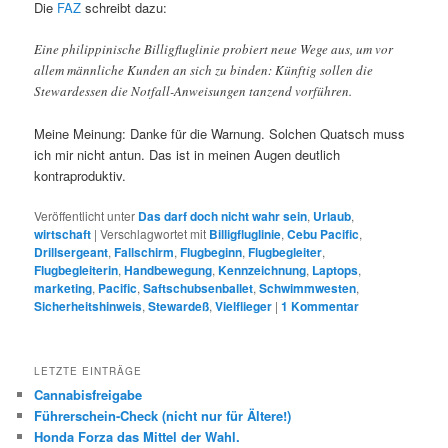
Die
FAZ
schreibt dazu:
Eine philippinische Billigfluglinie probiert neue Wege aus, um vor
allem männliche Kunden an sich zu binden: Künftig sollen die
Stewardessen die Notfall-Anweisungen tanzend vorführen.
Meine Meinung: Danke für die Warnung. Solchen Quatsch muss
ich mir nicht antun. Das ist in meinen Augen deutlich
kontraproduktiv.
Veröffentlicht unter
Das darf doch nicht wahr sein
,
Urlaub
,
wirtschaft
|
Verschlagwortet mit
Billigfluglinie
,
Cebu Pacific
,
Drillsergeant
,
Fallschirm
,
Flugbeginn
,
Flugbegleiter
,
Flugbegleiterin
,
Handbewegung
,
Kennzeichnung
,
Laptops
,
marketing
,
Pacific
,
Saftschubsenballet
,
Schwimmwesten
,
Sicherheitshinweis
,
Stewardeß
,
Vielflieger
|
1
Kommentar
LETZTE EINTRÄGE
Cannabisfreigabe
Führerschein-Check (nicht nur für Ältere!)
Honda Forza das Mittel der Wahl.