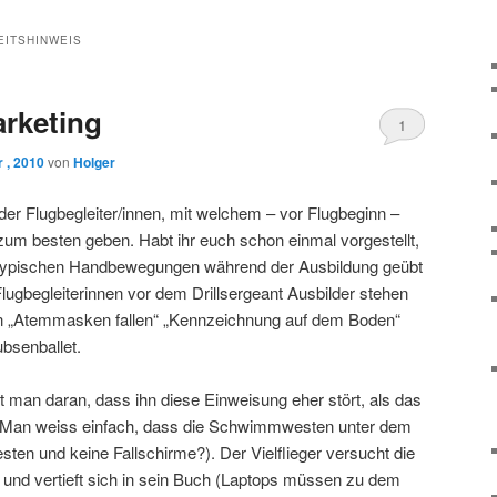
EITSHINWEIS
arketing
1
 , 2010
von
Holger
 der Flugbegleiter/innen, mit welchem – vor Flugbeginn –
zum besten geben. Habt ihr euch schon einmal vorgestellt,
 typischen Handbewegungen während der Ausbildung geübt
ugbegleiterinnen vor dem Drillsergeant Ausbilder stehen
n „Atemmasken fallen“ „Kennzeichnung auf dem Boden“
bsenballet.
t man daran, dass ihn diese Einweisung eher stört, als das
. Man weiss einfach, dass die Schwimmwesten unter dem
ten und keine Fallschirme?). Der Vielflieger versucht die
 und vertieft sich in sein Buch (Laptops müssen zu dem