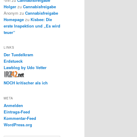
-thh
zu
Cannabisfreigabe
Holger
zu
Cannabisfreigabe
Anonym
zu
Cannabisfreigabe
Homepage
zu
Kisbee: Die
erste Inspektion und „Es wird
teuer“
LINKS
Der Tuedelkram
Erdstueck
Lawblog by Udo Vetter
NOCH kritischer als ich
META
Anmelden
Eintrags-Feed
Kommentar-Feed
WordPress.org