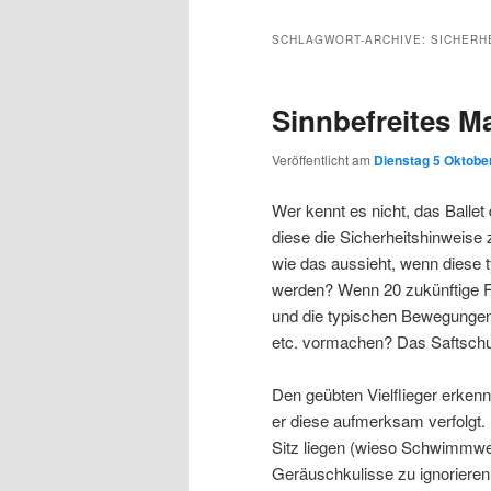
Inhalt
sekundären
SCHLAGWORT-ARCHIVE:
SICHERH
wechseln
Inhalt
Sinnbefreites M
wechseln
Veröffentlicht am
Dienstag 5 Oktober
Wer kennt es nicht, das Ballet
diese die Sicherheitshinweise 
wie das aussieht, wenn diese
werden? Wenn 20 zukünftige Fl
und die typischen Bewegunge
etc. vormachen? Das Saftschu
Den geübten Vielflieger erkenn
er diese aufmerksam verfolgt
Sitz liegen (wieso Schwimmwes
Geräuschkulisse zu ignorieren