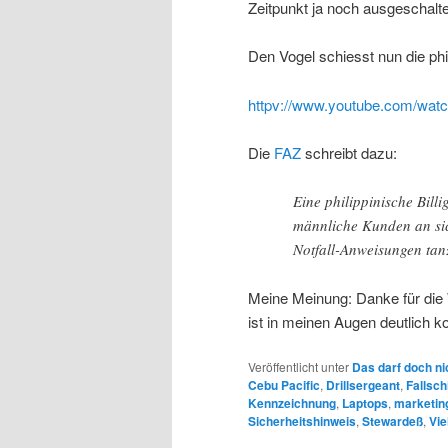
Zeitpunkt ja noch ausgeschalt
Den Vogel schiesst nun die phil
httpv://www.youtube.com/wa
Die
FAZ
schreibt dazu:
Eine philippinische Bill
männliche Kunden an sic
Notfall-Anweisungen tan
Meine Meinung: Danke für die
ist in meinen Augen deutlich ko
Veröffentlicht unter
Das darf doch ni
Cebu Pacific
,
Drillsergeant
,
Fallsch
Kennzeichnung
,
Laptops
,
marketin
Sicherheitshinweis
,
Stewardeß
,
Vie