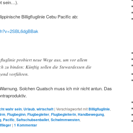
et sein…).
ippinische Billigfluglinie Cebu Pacific ab:
tch?v=2SBL6dgBBak
igfluglinie probiert neue Wege aus, um vor allem
h zu binden: Künftig sollen die Stewardessen die
zend vorführen.
 Warnung. Solchen Quatsch muss ich mir nicht antun. Das
ntraproduktiv.
cht wahr sein
,
Urlaub
,
wirtschaft
|
Verschlagwortet mit
Billigfluglinie
,
irm
,
Flugbeginn
,
Flugbegleiter
,
Flugbegleiterin
,
Handbewegung
,
g
,
Pacific
,
Saftschubsenballet
,
Schwimmwesten
,
lflieger
|
1
Kommentar