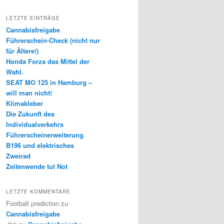
LETZTE EINTRÄGE
Cannabisfreigabe
Führerschein-Check (nicht nur
für Ältere!)
Honda Forza das Mittel der
Wahl.
SEAT MO 125 in Hamburg –
will man nicht!
Klimakleber
Die Zukunft des
Individualverkehrs
Führerscheinerweiterung
B196 und elektrisches
Zweirad
Zeitenwende tut Not
LETZTE KOMMENTARE
Football prediction
zu
Cannabisfreigabe