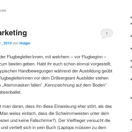
INN
arketing
1
 , 2010
von
Holger
 der Flugbegleiter/innen, mit welchem – vor Flugbeginn –
zum besten geben. Habt ihr euch schon einmal vorgestellt,
 typischen Handbewegungen während der Ausbildung geübt
ugbegleiterinnen vor dem Drillsergeant Ausbilder stehen
n „Atemmasken fallen“ „Kennzeichnung auf dem Boden“
bsenballet.
t man daran, dass ihn diese Einweisung eher stört, als das
. Man weiss einfach, dass die Schwimmwesten unter dem
ten und keine Fallschirme?). Der Vielflieger versucht die
 und vertieft sich in sein Buch (Laptops müssen zu dem