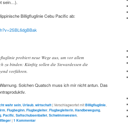
et sein…).
ippinische Billigfluglinie Cebu Pacific ab:
tch?v=2SBL6dgBBak
igfluglinie probiert neue Wege aus, um vor allem
h zu binden: Künftig sollen die Stewardessen die
zend vorführen.
 Warnung. Solchen Quatsch muss ich mir nicht antun. Das
ntraproduktiv.
cht wahr sein
,
Urlaub
,
wirtschaft
|
Verschlagwortet mit
Billigfluglinie
,
irm
,
Flugbeginn
,
Flugbegleiter
,
Flugbegleiterin
,
Handbewegung
,
g
,
Pacific
,
Saftschubsenballet
,
Schwimmwesten
,
lflieger
|
1
Kommentar