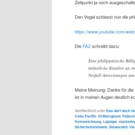
Zeitpunkt ja noch ausgeschalt
Den Vogel schiesst nun die phil
httpv://www.youtube.com/wa
Die
FAZ
schreibt dazu:
Eine philippinische Bill
männliche Kunden an sic
Notfall-Anweisungen tan
Meine Meinung: Danke für die
ist in meinen Augen deutlich ko
Veröffentlicht unter
Das darf doch ni
Cebu Pacific
,
Drillsergeant
,
Fallsch
Kennzeichnung
,
Laptops
,
marketin
Sicherheitshinweis
,
Stewardeß
,
Vie