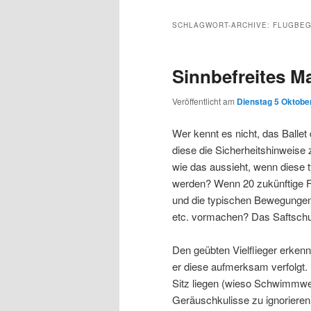
Inhalt
sekundären
SCHLAGWORT-ARCHIVE:
FLUGBEG
wechseln
Inhalt
Sinnbefreites M
wechseln
Veröffentlicht am
Dienstag 5 Oktober
Wer kennt es nicht, das Ballet
diese die Sicherheitshinweise 
wie das aussieht, wenn diese
werden? Wenn 20 zukünftige Fl
und die typischen Bewegunge
etc. vormachen? Das Saftschu
Den geübten Vielflieger erkenn
er diese aufmerksam verfolgt
Sitz liegen (wieso Schwimmwes
Geräuschkulisse zu ignorieren