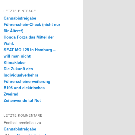
LETZTE EINTRÄGE
Cannabisfreigabe
Führerschein-Check (nicht nur
für Ältere!)
Honda Forza das Mittel der
Wahl.
SEAT MO 125 in Hamburg –
will man nicht!
Klimakleber
Die Zukunft des
Individualverkehrs
Führerscheinerweiterung
B196 und elektrisches
Zweirad
Zeitenwende tut Not
LETZTE KOMMENTARE
Football prediction
zu
Cannabisfreigabe