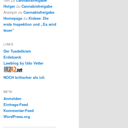
-thh
zu
Cannabisfreigabe
Holger
zu
Cannabisfreigabe
Anonym
zu
Cannabisfreigabe
Homepage
zu
Kisbee: Die
erste Inspektion und „Es wird
teuer“
LINKS
Der Tuedelkram
Erdstueck
Lawblog by Udo Vetter
NOCH kritischer als ich
META
Anmelden
Eintrags-Feed
Kommentar-Feed
WordPress.org