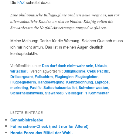
Die
FAZ
schreibt dazu:
Eine philippinische Billigfluglinie probiert neue Wege aus, um vor
allem männliche Kunden an sich zu binden: Künftig sollen die
Stewardessen die Notfall-Anweisungen tanzend vorführen.
Meine Meinung: Danke für die Warnung. Solchen Quatsch muss
ich mir nicht antun. Das ist in meinen Augen deutlich
kontraproduktiv.
Veröffentlicht unter
Das darf doch nicht wahr sein
,
Urlaub
,
wirtschaft
|
Verschlagwortet mit
Billigfluglinie
,
Cebu Pacific
,
Drillsergeant
,
Fallschirm
,
Flugbeginn
,
Flugbegleiter
,
Flugbegleiterin
,
Handbewegung
,
Kennzeichnung
,
Laptops
,
marketing
,
Pacific
,
Saftschubsenballet
,
Schwimmwesten
,
Sicherheitshinweis
,
Stewardeß
,
Vielflieger
|
1
Kommentar
LETZTE EINTRÄGE
Cannabisfreigabe
Führerschein-Check (nicht nur für Ältere!)
Honda Forza das Mittel der Wahl.