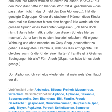
erlauben ihre Kinder wirklich studieren zu lassen. BAFÖG? Für
den Popo (fast hätte ich hier das Wort mit A. geschrieben – das
passt aber nicht in das Umfeld des Don Alphonso..). Hat die
geneigte Zielgruppe Kinder die studieren? Können diese Kinder
auch mal ein Semester hinten dran hängen? Nie werde ich den
grossen Spruch eines Bekannten vergessen: „Ich habe doch
nicht 9 Jahre Informatik studiert um diesen Scheiss hier zu
machen“. Ja, er konnte es sich finanziell erlauben. Mit eigener
Wohnung und ohne nebenbei im Copy-Shop „anschaffen“ zu
gehen. Gesegnetes Elternhaus, welches dies ermöglichte. Ob
gleiches auch für die Kinder einer Hartz-IV Familie gilt? Gleiches
Bedingungen für alle? Fürn Arsch (UUps, nun habe ich es doch
gesagt.)
Don Alphonso, ich verneige wieder einmal mein weis(s)es Haupt
vor dir.
Veröffentlicht unter
Arbeitslos
,
Bildung
,
Freiheit
,
Musste raus
,
wirtschaft
|
Verschlagwortet mit
Alphono
,
Alphonso
,
Bekannte
,
Bessergestellte
,
Don
,
Elternhaus
,
EMI
,
Familie
,
Freude
,
Gesellschaft
,
gesponsort
,
Grundeinkommen
,
Hauptschule
,
Ipad
,
Lady
,
Meyer
,
Popkultur
,
Portrait
,
Schloßgarten
,
Semester
,
,
,
,
,
,