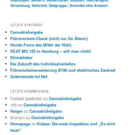
Staatsoper
Steuern
Steuerzahler
Studium
Taschengeld
Verachtung
,
Wahrheit
,
Zielgruppe
|
Schreibe eine Antwort
LETZTE EINTRÄGE
Cannabisfreigabe
Führerschein-Check (nicht nur für Ältere!)
Honda Forza das Mittel der Wahl.
SEAT MO 125 in Hamburg – will man nicht!
Klimakleber
Die Zukunft des Individualverkehrs
Führerscheinerweiterung B196 und elektrisches Zweirad
Zeitenwende tut Not
LETZTE KOMMENTARE
Football prediction
zu
Cannabisfreigabe
-thh
zu
Cannabisfreigabe
Holger
zu
Cannabisfreigabe
Anonym
zu
Cannabisfreigabe
Homepage
zu
Kisbee: Die erste Inspektion und „Es wird
teuer“