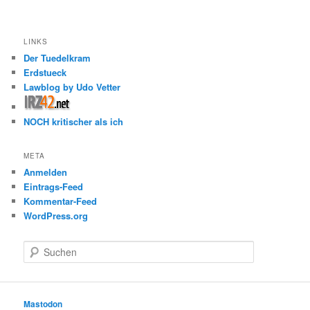
LINKS
Der Tuedelkram
Erdstueck
Lawblog by Udo Vetter
NOCH kritischer als ich
META
Anmelden
Eintrags-Feed
Kommentar-Feed
WordPress.org
S
u
c
h
e
Mastodon