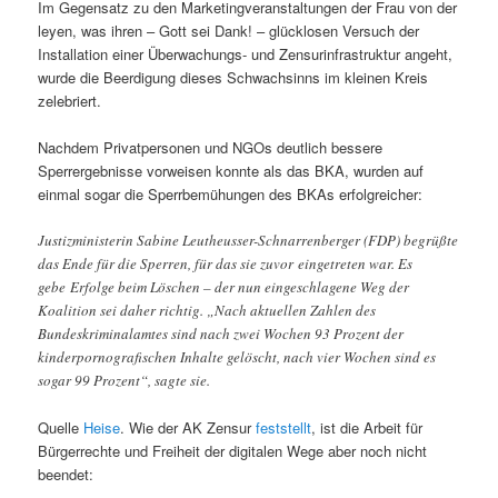
Im Gegensatz zu den Marketingveranstaltungen der Frau von der
leyen, was ihren – Gott sei Dank! – glücklosen Versuch der
Installation einer Überwachungs- und Zensurinfrastruktur angeht,
wurde die Beerdigung dieses Schwachsinns im kleinen Kreis
zelebriert.
Nachdem Privatpersonen und NGOs deutlich bessere
Sperrergebnisse vorweisen konnte als das BKA, wurden auf
einmal sogar die Sperrbemühungen des BKAs erfolgreicher:
Justizministerin Sabine Leutheusser-Schnarrenberger (FDP) begrüßte
das Ende für die Sperren, für das sie zuvor eingetreten war. Es
gebe Erfolge beim Löschen – der nun eingeschlagene Weg der
Koalition sei daher richtig. „Nach aktuellen Zahlen des
Bundeskriminalamtes sind nach zwei Wochen 93 Prozent der
kinderpornografischen Inhalte gelöscht, nach vier Wochen sind es
sogar 99 Prozent“, sagte sie.
Quelle
Heise
. Wie der AK Zensur
feststellt
, ist die Arbeit für
Bürgerrechte und Freiheit der digitalen Wege aber noch nicht
beendet: