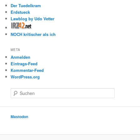
Der Tuedelkram
Erdstueck
Lawblog by Udo Vetter
NOCH kritischer als ich
META
Anmelden
Eintrags-Feed
Kommentar-Feed
WordPress.org
S
u
c
h
e
Mastodon
n