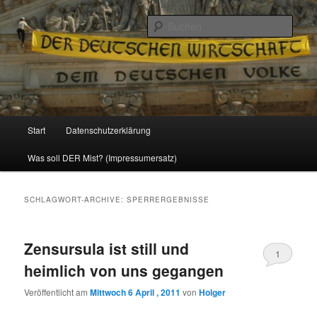
Politik, Wirtschaft, Soziales und Gesellschaft
Such
Reizzentrum
Hauptmenü
Start
Datenschutzerklärung
Zum
Zum
Was soll DER Mist? (Impressumersatz)
Inhalt
sekundären
wechseln
Inhalt
SCHLAGWORT-ARCHIVE:
SPERRERGEBNISSE
wechseln
Zensursula ist still und
1
heimlich von uns gegangen
Veröffentlicht am
Mittwoch 6 April , 2011
von
Holger