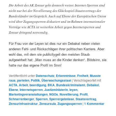
Die Arbeit des AK Zensur geht dennoch weiter. Internet-Sperren sind
nicht nur bei der Novellierung des Glücksspiel-Staatsvertrags der
Bundesländer im Gespräch. Auch auf Ebene der Europäischen Union
wird über Zugangssperren diskutiert und im Rahmen internationaler
Verträge wie ACTA ist weiterhin Arbeit gegen Internetsperren und
Zensur dringend notwendig.
Für Frau von der Leyen ist dies nur ein Debakel neben vielen
anderen Fehl- und Rückschlägen ihrer politischen Karriere. Aber
wohl das, mit dem sie publicitygeil den meisten Staub
aufgewirbelt hat: „Man muss an die Kinder denken“. Blödsinn, sie
hatte nur das eigene Profil im Sinn!
Veröffentlicht unter
Datenschutz
,
Erkenntnisse
,
Freiheit
,
Musste
raus
,
parteien
,
Politik
,
Überwachungsstaat
|
Verschlagwortet mit
ACTA
,
Arbeit
,
beerdigung
,
BKA
,
Bundeskriminalamt
,
Debakel
,
Ebene
,
Internetsperren
,
Justizministerin
,
leyen
,
Marketingveranstaltungen
,
NGOs
,
Novellierung
,
Profil
,
Schnarrenberger
,
Sperren
,
Sperrergebnisse
,
Staatsvertrag
,
Zensurinfrastruktur
,
Zensursula
,
Zugangssperren
|
1
Kommentar