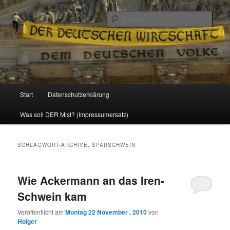
Politik, Wirtschaft, Soziales und Gesellschaft
Such
Reizzentrum
Hauptmenü
Start
Datenschutzerklärung
Zum
Zum
Was soll DER Mist? (Impressumersatz)
Inhalt
sekundären
wechseln
Inhalt
SCHLAGWORT-ARCHIVE:
SPARSCHWEIN
wechseln
Wie Ackermann an das Iren-
Schwein kam
Veröffentlicht am
Montag 22 November , 2010
von
Holger