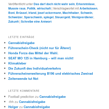
Veröffentlicht unter
Das darf doch nicht wahr sein
,
Erkenntnisse
,
Musste raus
,
Politik
,
wirtschaft
|
Verschlagwortet mit
Arbeitslosen
,
Boni
,
Brüssel
,
Irland
,
josef ackermann
,
Machthaber
,
Schwein
,
Schweizer
,
Sparschwein
,
spiegel
,
Steuergeld
,
Wenigverdiener
,
Zukunft
|
Schreibe eine Antwort
LETZTE EINTRÄGE
Cannabisfreigabe
Führerschein-Check (nicht nur für Ältere!)
Honda Forza das Mittel der Wahl.
SEAT MO 125 in Hamburg – will man nicht!
Klimakleber
Die Zukunft des Individualverkehrs
Führerscheinerweiterung B196 und elektrisches Zweirad
Zeitenwende tut Not
LETZTE KOMMENTARE
Football prediction
zu
Cannabisfreigabe
-thh
zu
Cannabisfreigabe
Holger
zu
Cannabisfreigabe