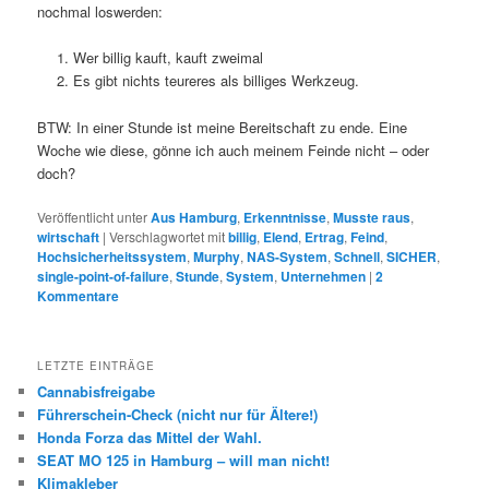
nochmal loswerden:
Wer billig kauft, kauft zweimal
Es gibt nichts teureres als billiges Werkzeug.
BTW: In einer Stunde ist meine Bereitschaft zu ende. Eine
Woche wie diese, gönne ich auch meinem Feinde nicht – oder
doch?
Veröffentlicht unter
Aus Hamburg
,
Erkenntnisse
,
Musste raus
,
wirtschaft
|
Verschlagwortet mit
billig
,
Elend
,
Ertrag
,
Feind
,
Hochsicherheitssystem
,
Murphy
,
NAS-System
,
Schnell
,
SICHER
,
single-point-of-failure
,
Stunde
,
System
,
Unternehmen
|
2
Kommentare
LETZTE EINTRÄGE
Cannabisfreigabe
Führerschein-Check (nicht nur für Ältere!)
Honda Forza das Mittel der Wahl.
SEAT MO 125 in Hamburg – will man nicht!
Klimakleber