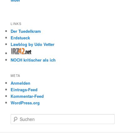
LINKS
Der Tuedelkram
Erdstueck
Lawblog by Udo Vetter
NOCH kritischer als ich
META
Anmelden
Eintrags-Feed
Kommentar-Feed
WordPress.org
S
u
c
h