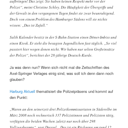
aufbringen! Das zeigt: Sie haben keinen Respekt mehr vor der
Polizei“, meint Christine Schley. Die Häufigkeit der Übergriffe und
der Gewalt in den vergangenen Tagen findet sie zwar beunruhigend.
Doch von einem Problem des Hamburger Südens will sie nichts
wissen: „Das ist Zufall.“
Salih Kalender besitzt in der S-Bahn-Station einen Döner-Imbiss und
einen Kiosk. Er sieht die besagten Jugendlichen fast täglich. „So viel
passiert hier wegen denen nicht. Wir haben nur selten Großeinsätze
der Polizei“, berichtet der 28-jährige Deutsch-Kurde.
Ja was denn nun? Wenn sich nicht mal die Zeitschriften des
Axel-Springer Verlages einig sind, was soll ich denn dann noch
glauben?
Harburg Aktuell
thematisiert die Polizeipräsens und kommt auf
den Punkt:
„Waren an den seinerzeit drei Polizeikommissariaten in Süderelbe im
März 2008 noch rechnerisch 337 Polizistinnen und Polizisten tätig,
verfügten die beiden Wachen zuletzt nur noch über 298
Vollzugsbeamte“, sagt Dressel. „Das ist ein Rückgang um rund 12