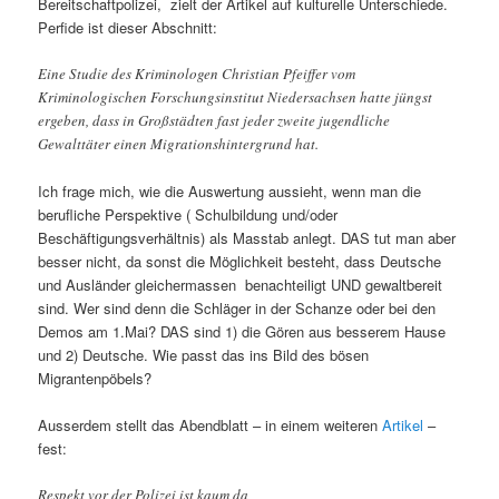
Bereitschaftpolizei, zielt der Artikel auf kulturelle Unterschiede.
Perfide ist dieser Abschnitt:
Eine Studie des Kriminologen Christian Pfeiffer vom
Kriminologischen Forschungsinstitut Niedersachsen hatte jüngst
ergeben, dass in Großstädten fast jeder zweite jugendliche
Gewalttäter einen Migrationshintergrund hat.
Ich frage mich, wie die Auswertung aussieht, wenn man die
berufliche Perspektive ( Schulbildung und/oder
Beschäftigungsverhältnis) als Masstab anlegt. DAS tut man aber
besser nicht, da sonst die Möglichkeit besteht, dass Deutsche
und Ausländer gleichermassen benachteiligt UND gewaltbereit
sind. Wer sind denn die Schläger in der Schanze oder bei den
Demos am 1.Mai? DAS sind 1) die Gören aus besserem Hause
und 2) Deutsche. Wie passt das ins Bild des bösen
Migrantenpöbels?
Ausserdem stellt das Abendblatt – in einem weiteren
Artikel
–
fest:
Respekt vor der Polizei ist kaum da