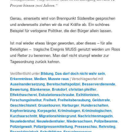
Prozent binnen zwei Jahren.“
Genau, einerseits wird von Brennpunkt Süderelbe gesprochen
und andererseits ziehen wir da mal Kräfte ab. Ein schönes
Beispiel für verlogene Politiker, die den Bürger allein lassen.
Ist mal wieder etwas länger geworden, aber dieses – für alle
Beteiligten – tragische Ereignis MUSS genutzt werden um Ross
und Reiter zu benennen. Man darf nicht stumpf wieder zur
Tagesordnung zurück kehren.
Veröffentlicht unter
Bildung
,
Das darf doch nicht wahr sein
,
Erkenntnisse
,
Medien
,
Musste raus
|
Verschlagwortet mit
Auseinandersetzung
,
Bereitschaftspolizei
,
Besserverdienende
,
Bewertung
,
Blankenese
,
Brokdorf
,
christian pfeiffer
,
Effekthascherei
,
Eskalationsschraube
,
Exihitionisten
,
Forschungsinstitut
,
Freiheit
,
Freiheitsberaubung
,
Geldstrafe
,
Geschlechtsteil
,
Gruseltouren
,
Harburger
,
Hunderschaften
,
Kopfverletzung
,
Korpsgeist
,
Kriminologen
,
Kriminologischen
,
Kurzhaarschnitt
,
Migrationshintergrund
,
Nachrichtenmagazin
,
Neuwiedenthal
,
Neuwiedenthaler
,
Niedersachsen
,
Polizeibeamte
,
Polizeigewalt
,
Polizeipressemitteilung
,
Presseschau
,
Rehrstieg
,
Respektlosigkeit
,
Schulbildung
,
Sexualperverser
,