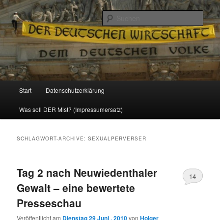
Politik, Wirtschaft, Soziales und Gesellschaft
Such
Reizzentrum
Hauptmenü
Start
Datenschutzerklärung
Zum
Zum
Was soll DER Mist? (Impressumersatz)
Inhalt
sekundären
wechseln
Inhalt
SCHLAGWORT-ARCHIVE:
SEXUALPERVERSER
wechseln
Tag 2 nach Neuwiedenthaler
14
Gewalt – eine bewertete
Presseschau
Veröffentlicht am
Dienstag 29 Juni , 2010
von
Holger