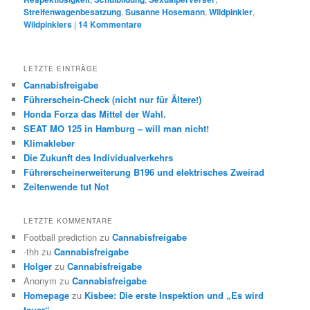
Streifenwagenbesatzung
,
Susanne Hosemann
,
Wildpinkler
,
Wildpinklers
|
14
Kommentare
LETZTE EINTRÄGE
Cannabisfreigabe
Führerschein-Check (nicht nur für Ältere!)
Honda Forza das Mittel der Wahl.
SEAT MO 125 in Hamburg – will man nicht!
Klimakleber
Die Zukunft des Individualverkehrs
Führerscheinerweiterung B196 und elektrisches Zweirad
Zeitenwende tut Not
LETZTE KOMMENTARE
Football prediction
zu
Cannabisfreigabe
-thh
zu
Cannabisfreigabe
Holger
zu
Cannabisfreigabe
Anonym
zu
Cannabisfreigabe
Homepage
zu
Kisbee: Die erste Inspektion und „Es wird
teuer“