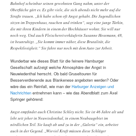
Bahnhof scheinbar seinen gewohnten Gang nahm, unter der
Oberfläche gärt es. Es gibt viele, die sich abends nicht mehr auf die
Straße trauen. „Ich habe schon oft Angst gehabt. Die Jugendlichen
sitzen im Treppenhaus, rauchen und trinken“, sagt eine junge Türkin,
die mit ihren Kindern in einem der Hochhäuser wohnt. Sie will nur
noch weg. Und auch Fleischereiverkäuferin Susanne Hosemann, 48,
ist beunruhigt. „Sie kommt immer näher, diese Brutalität, die
Respektlosigkeit.“ Sie fahre nur noch mit dem Auto zur Arbeit.
Wunderbar wie dieses Blatt für die feinere Hamburger
Gesellschaft aufzeigt welche Atmosphäre der Angst in
Neuwiedenthal herrscht. Ob bald Gruseltouren für
Besserverdienende aus Blankenese angeboten werden? Oder
wäre das ein Reinfall, wie man der
Harburger Anzeigen und
Nachrichten
entnehmen kann – wie das Abendblatt zum Axel
Springer gehörend:
Angst empfindet auch Christine Schley nicht. Sie ist 46 Jahre alt und
lebt seit jeher in Neuwiedenthal, in einem Neubaugebiet im
nördlichen Teil. Sie kauft ab und zu in der „Galeria“ ein, arbeitet
auch in der Gegend. „Wieviel Kraft müssen diese Schläger