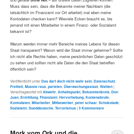
Muss dass sein, dass die Bekannte meiner Nachbarn (die
tatsächlich im Finanzamt vor Ort arbeitet) mal eben meine
Kontodaten checken kann? Wieviele Ecken braucht es, bis
jemand mit einen Mitarbeiter in einem Finanz- oder Sozialamt
bekannt ist?
Warum werden immer mehr Bereiche meines Lebens für diesen
Staat transparent? Warum wird der Staat immer geheimer? Sollte
ich nicht alle Rechte haben, meine persönlichen Daten geschützt
zu sehen und sollten nicht alle Daten die den Staat betreffen
öffentlich sein?
Veröffentlicht unter
Das darf doch nicht wahr sein
,
Datenschutz
,
Freiheit
,
Musste raus
,
parteien
,
Überwachungsstaat
,
Wahlen
|
Verschlagwortet mit
Abwehr
,
Anhaltspunkt
,
Bekanntenkreis
,
Don
Juan
,
Ermittlung
,
Finanzamt
,
Hervorhebung
,
Kontenabrufe
,
Kontodaten
,
Mitarbeiter
,
Mitbewerber
,
peter schaar
,
Schokolade
,
Sozialamt
,
Sueddeutsche
,
Terrorismus
|
3
Kommentare
Mork vom Ork und die