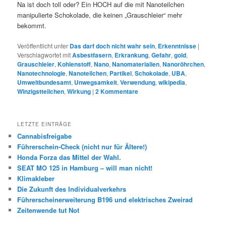
Na ist doch toll oder? Ein HOCH auf die mit Nanoteilchen
manipulierte Schokolade, die keinen „Grauschleier“ mehr
bekommt.
Veröffentlicht unter
Das darf doch nicht wahr sein
,
Erkenntnisse
|
Verschlagwortet mit
Asbestfasern
,
Erkrankung
,
Gefahr
,
gold
,
Grauschleier
,
Kohlenstoff
,
Nano
,
Nanomaterialien
,
Nanoröhrchen
,
Nanotechnologie
,
Nanoteilchen
,
Partikel
,
Schokolade
,
UBA
,
Umweltbundesamt
,
Unwegsamkeit
,
Verwendung
,
wikipedia
,
Winzigstteilchen
,
Wirkung
|
2
Kommentare
LETZTE EINTRÄGE
Cannabisfreigabe
Führerschein-Check (nicht nur für Ältere!)
Honda Forza das Mittel der Wahl.
SEAT MO 125 in Hamburg – will man nicht!
Klimakleber
Die Zukunft des Individualverkehrs
Führerscheinerweiterung B196 und elektrisches Zweirad
Zeitenwende tut Not