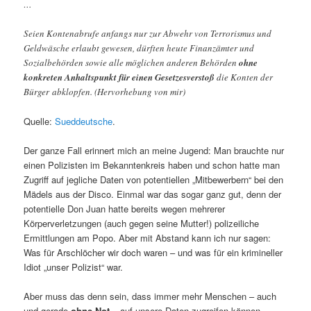
…
Seien Kontenabrufe anfangs nur zur Abwehr von Terrorismus und
Geldwäsche erlaubt gewesen, dürften heute Finanzämter und
Sozialbehörden sowie alle möglichen anderen Behörden
ohne
konkreten Anhaltspunkt für einen Gesetzesverstoß
die Konten der
Bürger abklopfen. (Hervorhebung von mir)
Quelle:
Sueddeutsche
.
Der ganze Fall erinnert mich an meine Jugend: Man brauchte nur
einen Polizisten im Bekanntenkreis haben und schon hatte man
Zugriff auf jegliche Daten von potentiellen „Mitbewerbern“ bei den
Mädels aus der Disco. Einmal war das sogar ganz gut, denn der
potentielle Don Juan hatte bereits wegen mehrerer
Körperverletzungen (auch gegen seine Mutter!) polizeiliche
Ermittlungen am Popo. Aber mit Abstand kann ich nur sagen:
Was für Arschlöcher wir doch waren – und was für ein krimineller
Idiot „unser Polizist“ war.
Aber muss das denn sein, dass immer mehr Menschen – auch
und gerade
ohne Not
– auf unsere Daten zugreifen können.