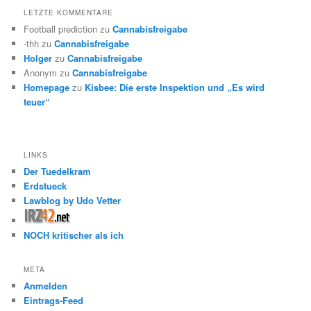
LETZTE KOMMENTARE
Football prediction
zu
Cannabisfreigabe
-thh
zu
Cannabisfreigabe
Holger
zu
Cannabisfreigabe
Anonym
zu
Cannabisfreigabe
Homepage
zu
Kisbee: Die erste Inspektion und „Es wird
teuer“
LINKS
Der Tuedelkram
Erdstueck
Lawblog by Udo Vetter
NOCH kritischer als ich
META
Anmelden
Eintrags-Feed