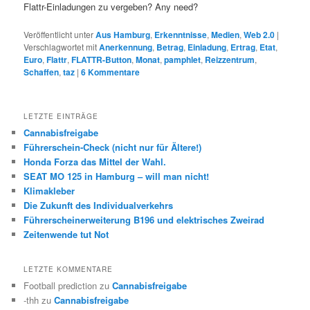
Flattr-Einladungen zu vergeben? Any need?
Veröffentlicht unter
Aus Hamburg
,
Erkenntnisse
,
Medien
,
Web 2.0
|
Verschlagwortet mit
Anerkennung
,
Betrag
,
Einladung
,
Ertrag
,
Etat
,
Euro
,
Flattr
,
FLATTR-Button
,
Monat
,
pamphlet
,
Reizzentrum
,
Schaffen
,
taz
|
6
Kommentare
LETZTE EINTRÄGE
Cannabisfreigabe
Führerschein-Check (nicht nur für Ältere!)
Honda Forza das Mittel der Wahl.
SEAT MO 125 in Hamburg – will man nicht!
Klimakleber
Die Zukunft des Individualverkehrs
Führerscheinerweiterung B196 und elektrisches Zweirad
Zeitenwende tut Not
LETZTE KOMMENTARE
Football prediction
zu
Cannabisfreigabe
-thh
zu
Cannabisfreigabe