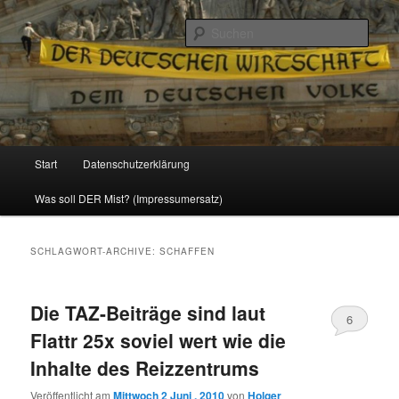
Politik, Wirtschaft, Soziales und Gesellschaft
Such
Reizzentrum
Hauptmenü
Start
Datenschutzerklärung
Zum
Zum
Was soll DER Mist? (Impressumersatz)
Inhalt
sekundären
wechseln
Inhalt
SCHLAGWORT-ARCHIVE:
SCHAFFEN
wechseln
Die TAZ-Beiträge sind laut
6
Flattr 25x soviel wert wie die
Inhalte des Reizzentrums
Veröffentlicht am
Mittwoch 2 Juni , 2010
von
Holger