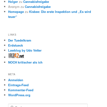
Holger
zu
Cannabisfreigabe
Anonym
zu
Cannabisfreigabe
Homepage
zu
Kisbee: Die erste Inspektion und „Es wird
teuer“
LINKS
Der Tuedelkram
Erdstueck
Lawblog by Udo Vetter
NOCH kritischer als ich
META
Anmelden
Eintrags-Feed
Kommentar-Feed
WordPress.org
S