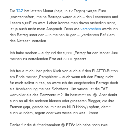
Die
TAZ
hat letzten Monat (naja, in 12 Tagen) 143,55 Euro
„erwirtschaftet“, meine Beiträge waren euch – den Leserinnen und
Lesern 5,62Euro wert. Leben könnte man davon sicherlich nicht,
ist ja auch nicht mein Anspruch. Denn wie
versprochen
werde ich
den Betrag unter den – in meinen Augen – „verdienten Befüllern
des Netzes“ verteilen.
Ich habe soeben – aufgrund der 5,56€ „Ertrag“ für den Monat Juni
meinen zu verteilenden Etat auf 5,00€ gesetzt.
Ich freue mich über jeden Klick von euch auf den FLATTR-Button
am Ende meiner „Pamphlete“ – auch wenn ich den Ertrag nicht
für mich selbst nutze, so werte ich die eingehenden Beträge doch
als Anerkennung meines Schaffens. Um wieviel ist die TAZ
wertvoller als das Reizzentrum? Ihr bestimmt es. 🙂 Aber denkt
auch an all die anderen kleinen oder grösseren Blogger, die ihre
Freizeit (jaja, gerade bei mir ist es NUR Hobby) opfern, damit
euch wundern, ärgern oder was weiss ich was könnt.
Danke für die Aufmerksamkeit 🙂 BTW: Ich habe noch zwei