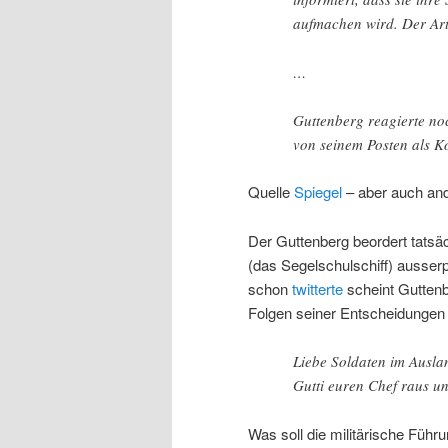
aufmachen wird. Der Arti
…
Guttenberg reagierte no
von seinem Posten als 
Quelle
Spiegel
– aber auch an
Der Guttenberg beordert tatsä
(das Segelschulschiff) ausser
schon
twitterte
scheint Guttenb
Folgen seiner Entscheidungen i
Liebe Soldaten im Auslan
Gutti euren Chef raus u
Was soll die militärische Führ