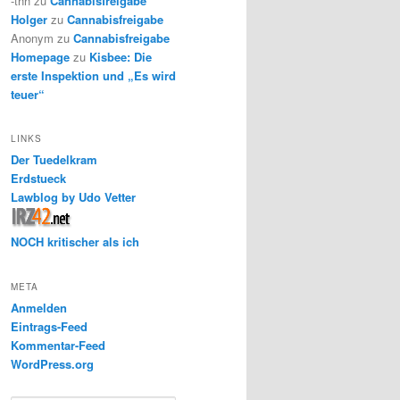
-thh
zu
Cannabisfreigabe
Holger
zu
Cannabisfreigabe
Anonym
zu
Cannabisfreigabe
Homepage
zu
Kisbee: Die
erste Inspektion und „Es wird
teuer“
LINKS
Der Tuedelkram
Erdstueck
Lawblog by Udo Vetter
NOCH kritischer als ich
META
Anmelden
Eintrags-Feed
Kommentar-Feed
WordPress.org