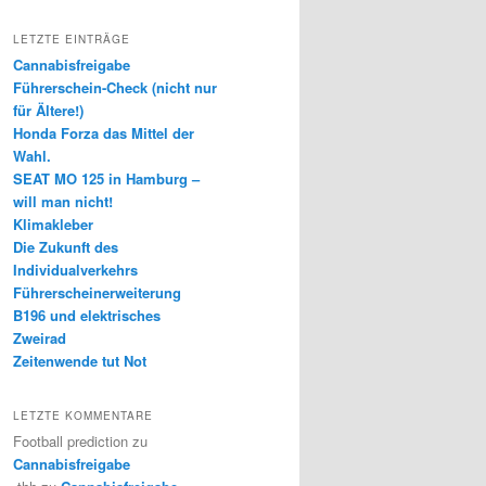
LETZTE EINTRÄGE
Cannabisfreigabe
Führerschein-Check (nicht nur
für Ältere!)
Honda Forza das Mittel der
Wahl.
SEAT MO 125 in Hamburg –
will man nicht!
Klimakleber
Die Zukunft des
Individualverkehrs
Führerscheinerweiterung
B196 und elektrisches
Zweirad
Zeitenwende tut Not
LETZTE KOMMENTARE
Football prediction
zu
Cannabisfreigabe