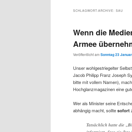
Inhalt
sekundären
SCHLAGWORT-ARCHIVE:
SAU
wechseln
Inhalt
Wenn die Medien
wechseln
Armee überneh
Veröffentlicht am
Sonntag 23 Januar
Unser wohlgestriegelter Selbs
Jacob Philipp Franz Joseph Sy
bitte mit vollem Namen), mach
Hochglanzmagazinen eine gute
Wer als Minister seine Entsc
abhängig macht, sollte
sofort
z
Tatsächlich hatte die „
informiert, dass sie ih