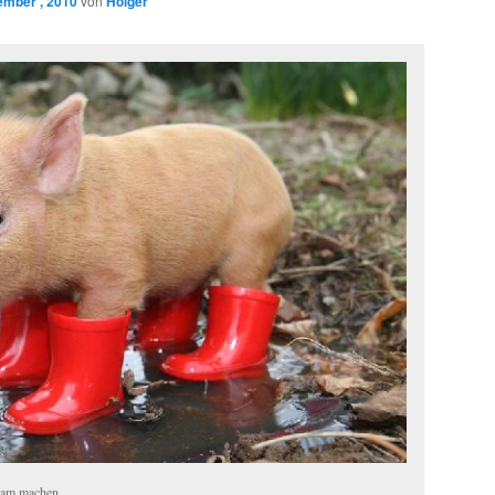
ember , 2010
von
Holger
ram machen..