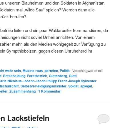
us unseren Blauhelmen und den Soldaten in Afghanistan,
 Soldaten mal „wilde Sau“ spielen? Werden dann alle
urück berufen?
stbetrieb leiten und ein paar Waldarbeiter kommandieren, da
heidungen nicht soviel Unheil anrichten. Von einem
rzahler mehr, als den Medien wohlgegelt zur Verfügung zu
 ein Sympthiebolzen, gegen diesen Unruheherd im
cht wahr sein
,
Musste raus
,
parteien
,
Politik
|
Verschlagwortet mit
d
,
Entscheidung
,
Forstbetrieb
,
Guttenberg
,
Gutti
,
aria Nikolaus Johann Jacob Philipp Franz Joseph Sylvester
lschulschiff
,
Selbstverteidigungsminister
,
Soldat
,
spiegel
,
eiter
,
Zusammenhang
|
1
Kommentar
en Lackstiefeln