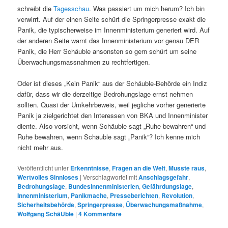
schreibt die
Tagesschau
. Was passiert um mich herum? Ich bin
verwirrt. Auf der einen Seite schürt die Springerpresse exakt die
Panik, die typischerweise im Innenministerium generiert wird. Auf
der anderen Seite warnt das Innenministerium vor genau DER
Panik, die Herr Schäuble ansonsten so gern schürt um seine
Überwachungsmassnahmen zu rechtfertigen.
Oder ist dieses „Kein Panik“ aus der Schäuble-Behörde ein Indiz
dafür, dass wir die derzeitige Bedrohungslage ernst nehmen
sollten. Quasi der Umkehrbeweis, weil jegliche vorher generierte
Panik ja zielgerichtet den Interessen von BKA und Innenminister
diente. Also vorsicht, wenn Schäuble sagt „Ruhe bewahren“ und
Ruhe bewahren, wenn Schäuble sagt „Panik“? Ich kenne mich
nicht mehr aus.
Veröffentlicht unter
Erkenntnisse
,
Fragen an die Welt
,
Musste raus
,
Wertvolles Sinnloses
|
Verschlagwortet mit
Anschlagsgefahr
,
Bedrohungslage
,
Bundesinnenministerien
,
Gefährdungslage
,
Innenministerium
,
Panikmache
,
Presseberichten
,
Revolution
,
Sicherheitsbehörde
,
Springerpresse
,
Überwachungsmaßnahme
,
Wolfgang SchäUble
|
4
Kommentare