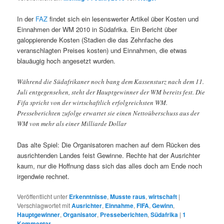
In der
FAZ
findet sich ein lesenswerter Artikel über Kosten und
Einnahmen der WM 2010 in Südafrika. Ein Bericht über
galoppierende Kosten (Stadien die das Zehnfache des
veranschlagten Preises kosten) und Einnahmen, die etwas
blauäugig hoch angesetzt wurden.
Während die Südafrikaner noch bang dem Kassensturz nach dem 11.
Juli entgegensehen, steht der Hauptgewinner der WM bereits fest. Die
Fifa spricht von der wirtschaftlich erfolgreichsten WM.
Presseberichten zufolge erwartet sie einen Nettoüberschuss aus der
WM von mehr als einer Milliarde Dollar
Das alte Spiel: Die Organisatoren machen auf dem Rücken des
ausrichtenden Landes feist Gewinne. Rechte hat der Ausrichter
kaum, nur die Hoffnung dass sich das alles doch am Ende noch
irgendwie rechnet.
Veröffentlicht unter
Erkenntnisse
,
Musste raus
,
wirtschaft
|
Verschlagwortet mit
Ausrichter
,
Einnahme
,
FIFA
,
Gewinn
,
Hauptgewinner
,
Organisator
,
Presseberichten
,
Südafrika
|
1
Kommentar