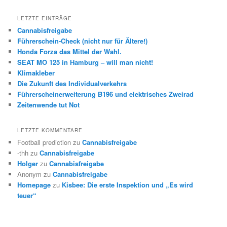
LETZTE EINTRÄGE
Cannabisfreigabe
Führerschein-Check (nicht nur für Ältere!)
Honda Forza das Mittel der Wahl.
SEAT MO 125 in Hamburg – will man nicht!
Klimakleber
Die Zukunft des Individualverkehrs
Führerscheinerweiterung B196 und elektrisches Zweirad
Zeitenwende tut Not
LETZTE KOMMENTARE
Football prediction
zu
Cannabisfreigabe
-thh
zu
Cannabisfreigabe
Holger
zu
Cannabisfreigabe
Anonym
zu
Cannabisfreigabe
Homepage
zu
Kisbee: Die erste Inspektion und „Es wird
teuer“