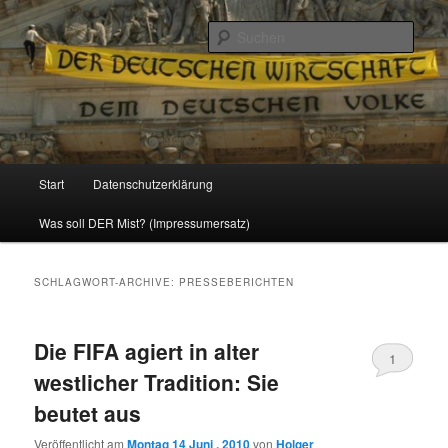
Politik, Wirtschaft, Soziales und Gesellschaft
Such
Reizzentrum
Hauptmenü
Start
Datenschutzerklärung
Zum
Zum
Was soll DER Mist? (Impressumersatz)
Inhalt
sekundären
wechseln
Inhalt
SCHLAGWORT-ARCHIVE:
PRESSEBERICHTEN
wechseln
Die FIFA agiert in alter
1
westlicher Tradition: Sie
beutet aus
Veröffentlicht am
Montag 14 Juni , 2010
von
Holger