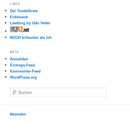
LINKS
Der Tuedelkram
Erdstueck
Lawblog by Udo Vetter
NOCH kritischer als ich
META
Anmelden
Eintrags-Feed
Kommentar-Feed
WordPress.org
S
u
c
h
e
Mastodon
n