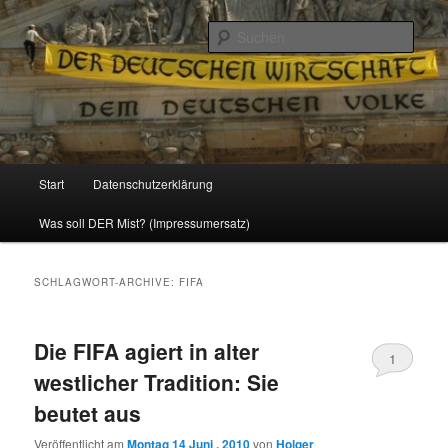
Politik, Wirtschaft, Soziales und Gesellschaft
Such
Reizzentrum
Hauptmenü
Start
Datenschutzerklärung
Zum
Zum
Was soll DER Mist? (Impressumersatz)
Inhalt
sekundären
wechseln
Inhalt
SCHLAGWORT-ARCHIVE:
FIFA
wechseln
Die FIFA agiert in alter
1
westlicher Tradition: Sie
beutet aus
Veröffentlicht am
Montag 14 Juni , 2010
von
Holger