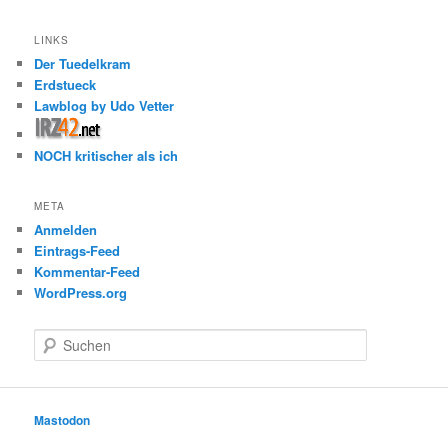
LINKS
Der Tuedelkram
Erdstueck
Lawblog by Udo Vetter
NOCH kritischer als ich
META
Anmelden
Eintrags-Feed
Kommentar-Feed
WordPress.org
S
u
c
h
e
Mastodon
n