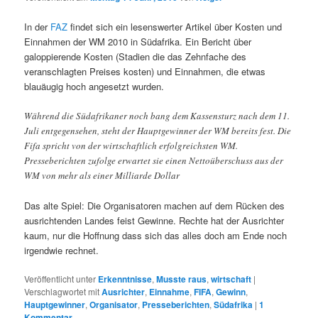
In der
FAZ
findet sich ein lesenswerter Artikel über Kosten und
Einnahmen der WM 2010 in Südafrika. Ein Bericht über
galoppierende Kosten (Stadien die das Zehnfache des
veranschlagten Preises kosten) und Einnahmen, die etwas
blauäugig hoch angesetzt wurden.
Während die Südafrikaner noch bang dem Kassensturz nach dem 11.
Juli entgegensehen, steht der Hauptgewinner der WM bereits fest. Die
Fifa spricht von der wirtschaftlich erfolgreichsten WM.
Presseberichten zufolge erwartet sie einen Nettoüberschuss aus der
WM von mehr als einer Milliarde Dollar
Das alte Spiel: Die Organisatoren machen auf dem Rücken des
ausrichtenden Landes feist Gewinne. Rechte hat der Ausrichter
kaum, nur die Hoffnung dass sich das alles doch am Ende noch
irgendwie rechnet.
Veröffentlicht unter
Erkenntnisse
,
Musste raus
,
wirtschaft
|
Verschlagwortet mit
Ausrichter
,
Einnahme
,
FIFA
,
Gewinn
,
Hauptgewinner
,
Organisator
,
Presseberichten
,
Südafrika
|
1
Kommentar