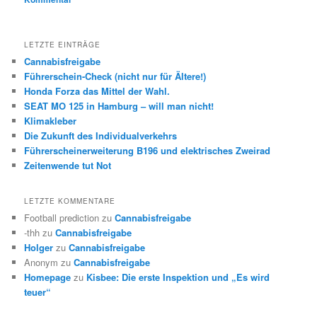
LETZTE EINTRÄGE
Cannabisfreigabe
Führerschein-Check (nicht nur für Ältere!)
Honda Forza das Mittel der Wahl.
SEAT MO 125 in Hamburg – will man nicht!
Klimakleber
Die Zukunft des Individualverkehrs
Führerscheinerweiterung B196 und elektrisches Zweirad
Zeitenwende tut Not
LETZTE KOMMENTARE
Football prediction
zu
Cannabisfreigabe
-thh
zu
Cannabisfreigabe
Holger
zu
Cannabisfreigabe
Anonym
zu
Cannabisfreigabe
Homepage
zu
Kisbee: Die erste Inspektion und „Es wird
teuer“