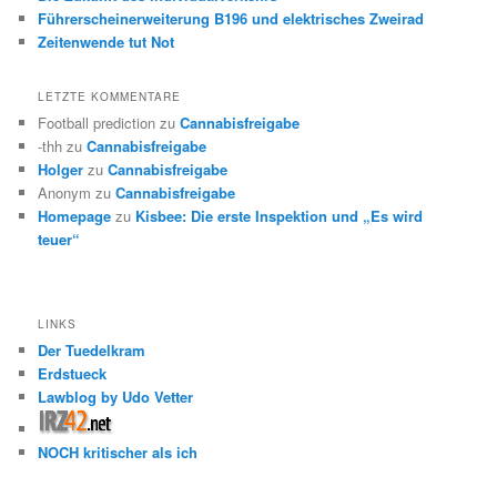
Führerscheinerweiterung B196 und elektrisches Zweirad
Zeitenwende tut Not
LETZTE KOMMENTARE
Football prediction
zu
Cannabisfreigabe
-thh
zu
Cannabisfreigabe
Holger
zu
Cannabisfreigabe
Anonym
zu
Cannabisfreigabe
Homepage
zu
Kisbee: Die erste Inspektion und „Es wird
teuer“
LINKS
Der Tuedelkram
Erdstueck
Lawblog by Udo Vetter
NOCH kritischer als ich