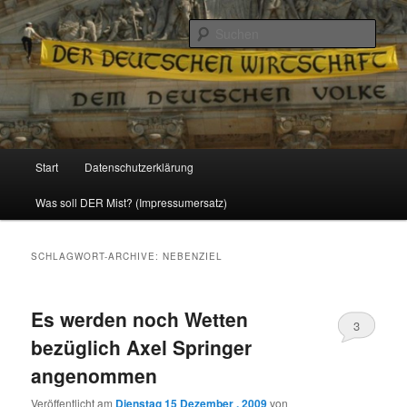
Politik, Wirtschaft, Soziales und Gesellschaft
Such
Reizzentrum
Hauptmenü
Start
Datenschutzerklärung
Zum
Zum
Was soll DER Mist? (Impressumersatz)
Inhalt
sekundären
wechseln
Inhalt
SCHLAGWORT-ARCHIVE:
NEBENZIEL
wechseln
Es werden noch Wetten
3
bezüglich Axel Springer
angenommen
Veröffentlicht am
Dienstag 15 Dezember , 2009
von