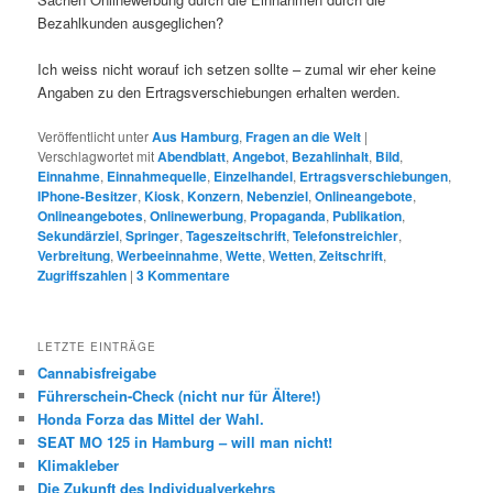
Bezahlkunden ausgeglichen?
Ich weiss nicht worauf ich setzen sollte – zumal wir eher keine
Angaben zu den Ertragsverschiebungen erhalten werden.
Veröffentlicht unter
Aus Hamburg
,
Fragen an die Welt
|
Verschlagwortet mit
Abendblatt
,
Angebot
,
Bezahlinhalt
,
Bild
,
Einnahme
,
Einnahmequelle
,
Einzelhandel
,
Ertragsverschiebungen
,
IPhone-Besitzer
,
Kiosk
,
Konzern
,
Nebenziel
,
Onlineangebote
,
Onlineangebotes
,
Onlinewerbung
,
Propaganda
,
Publikation
,
Sekundärziel
,
Springer
,
Tageszeitschrift
,
Telefonstreichler
,
Verbreitung
,
Werbeeinnahme
,
Wette
,
Wetten
,
Zeitschrift
,
Zugriffszahlen
|
3
Kommentare
LETZTE EINTRÄGE
Cannabisfreigabe
Führerschein-Check (nicht nur für Ältere!)
Honda Forza das Mittel der Wahl.
SEAT MO 125 in Hamburg – will man nicht!
Klimakleber
Die Zukunft des Individualverkehrs