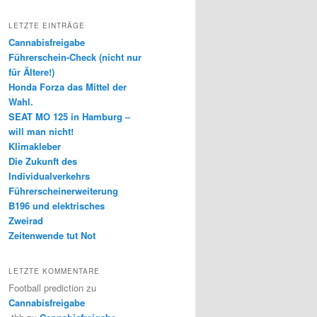
LETZTE EINTRÄGE
Cannabisfreigabe
Führerschein-Check (nicht nur
für Ältere!)
Honda Forza das Mittel der
Wahl.
SEAT MO 125 in Hamburg –
will man nicht!
Klimakleber
Die Zukunft des
Individualverkehrs
Führerscheinerweiterung
B196 und elektrisches
Zweirad
Zeitenwende tut Not
LETZTE KOMMENTARE
Football prediction
zu
Cannabisfreigabe