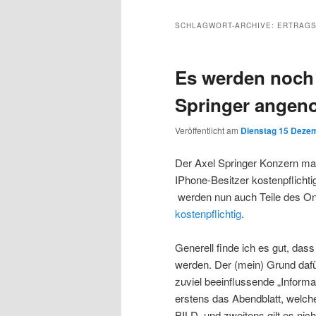
Inhalt
sekundären
SCHLAGWORT-ARCHIVE:
ERTRAGS
wechseln
Inhalt
Es werden noch 
wechseln
Springer ange
Veröffentlicht am
Dienstag 15 Dezem
Der Axel Springer Konzern ma
IPhone-Besitzer kostenpflichtig
werden nun auch Teile des O
kostenpflichtig
.
Generell finde ich es gut, das
werden. Der (mein) Grund dafü
zuviel beeinflussende „Informati
erstens das Abendblatt, welches 
BILD, und zweitens gilt es nic