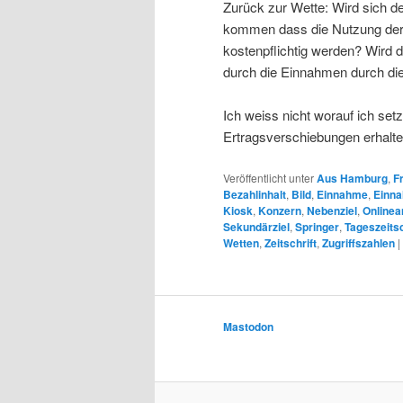
Zurück zur Wette: Wird sich de
kommen dass die Nutzung der
kostenpflichtig werden? Wird
durch die Einnahmen durch di
Ich weiss nicht worauf ich set
Ertragsverschiebungen erhalt
Veröffentlicht unter
Aus Hamburg
,
F
Bezahlinhalt
,
Bild
,
Einnahme
,
Einna
Kiosk
,
Konzern
,
Nebenziel
,
Onlinea
Sekundärziel
,
Springer
,
Tageszeitsc
Wetten
,
Zeitschrift
,
Zugriffszahlen
|
Mastodon