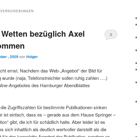
VERSCHIEBUNGEN
Wetten bezüglich Axel
3
nommen
ber , 2009
von
Holger
cht ernst. Nachdem das Web-„Angebot“ der Bild für
 wurde (naja, Telefonstreichler sollen ruhig zahlen ….)
nline-Angebotes des Hamburger Abendblattes
s die Zugriffszahlen für bestimmte Publikationen sinken
r ist einfach, dass es – gerade aus dem Hause Springer –
on“ gibt, die ich für schädlich halte. Aber leider ist es
sich inhaltlich als deutlich wertvoller darstellt als die
ht für das komplette Angebot der Publikation, sondern es