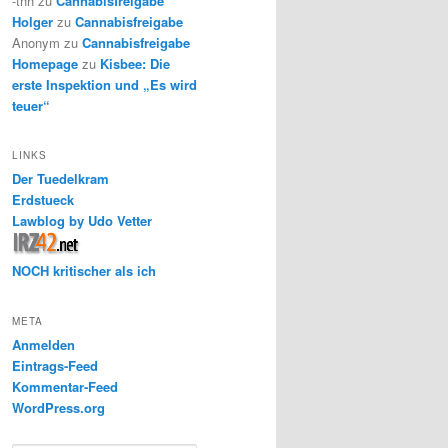
-thh
zu
Cannabisfreigabe
Holger
zu
Cannabisfreigabe
Anonym
zu
Cannabisfreigabe
Homepage
zu
Kisbee: Die
erste Inspektion und „Es wird
teuer“
LINKS
Der Tuedelkram
Erdstueck
Lawblog by Udo Vetter
NOCH kritischer als ich
META
Anmelden
Eintrags-Feed
Kommentar-Feed
WordPress.org