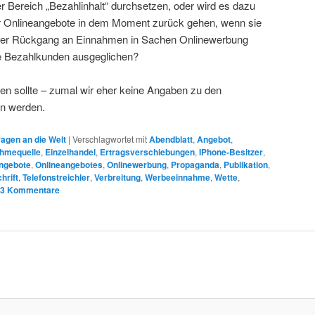
r Bereich „Bezahlinhalt“ durchsetzen, oder wird es dazu
 Onlineangebote in dem Moment zurück gehen, wenn sie
 der Rückgang an Einnahmen in Sachen Onlinewerbung
e Bezahlkunden ausgeglichen?
zen sollte – zumal wir eher keine Angaben zu den
en werden.
ragen an die Welt
|
Verschlagwortet mit
Abendblatt
,
Angebot
,
hmequelle
,
Einzelhandel
,
Ertragsverschiebungen
,
IPhone-Besitzer
,
ngebote
,
Onlineangebotes
,
Onlinewerbung
,
Propaganda
,
Publikation
,
hrift
,
Telefonstreichler
,
Verbreitung
,
Werbeeinnahme
,
Wette
,
3
Kommentare