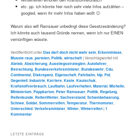
etc. pp. ich könnte hier noch sehr viele Infos aufzählen –
googled, wenn ihr mehr Infos haben wollt 🙂
Warum also will Ramsauer unbedingt diese Gesetzesänderung?
Ich könnte euch tausend Gründe nennen, wenn ich nur EINEN
vernünftigen wüsste.
Veröffentlicht unter
Das darf doch nicht wahr sein
,
Erkenntnisse
,
Musste raus
,
parteien
,
Politik
,
wirtschaft
|
Verschlagwortet mit
Abrieb
,
Absicherung
,
Ausstiegsstrategien
,
Autofahrer
,
Betrachtung
,
Bundesverkehrsminister
,
Bundeswehr
,
Cdu
,
Continental
,
Diskrepanz
,
Eigenschaft
,
Fahrbahn
,
fdp
,
Ftd
,
Gegenteil
,
Industrie
,
Karriere
,
Kaste
,
Kautschuk
,
Kraftstoffverbrauch
,
Laufbahn
,
Laufverhalten
,
Material
,
Michelin
,
Ministerium
,
Pappkarton
,
Peter Ramsauer
,
Politik
,
Regelung
,
Reifenkunde
,
ReifenWetter
,
Sachverstand
,
Schambehaarung
,
Schnee
,
Soldat
,
Sommerreifen
,
Temperatur
,
Thermometer
,
Unterschied
,
Verkehrsminister
,
Winter
,
Winterreifen
|
1
Kommentar
LETZTE EINTRÄGE