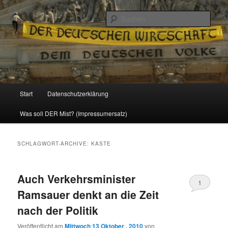
Politik, Wirtschaft, Soziales und Gesellschaft
Such
Reizzentrum
Hauptmenü
Start
Datenschutzerklärung
Zum
Zum
Was soll DER Mist? (Impressumersatz)
Inhalt
sekundären
wechseln
Inhalt
SCHLAGWORT-ARCHIVE:
KASTE
wechseln
Auch Verkehrsminister
1
Ramsauer denkt an die Zeit
nach der Politik
Veröffentlicht am
Mittwoch 13 Oktober , 2010
von