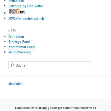
Erdstueck
Lawblog by Udo Vetter
NOCH kritischer als ich
META
Anmelden
Eintrags-Feed
Kommentar-Feed
WordPress.org
S
u
c
h
e
Mastodon
n
Datenschutzerklärung
Stolz präsentiert von WordPress