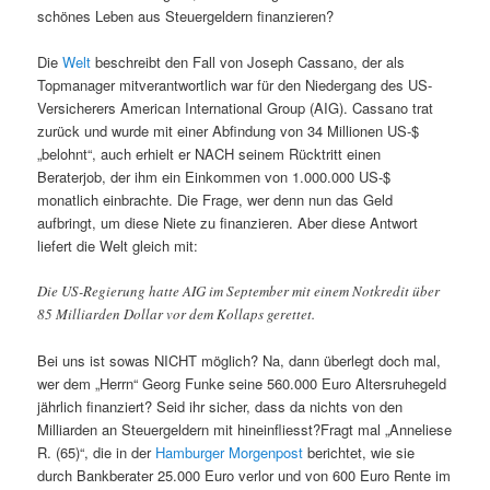
schönes Leben aus Steuergeldern finanzieren?
Die
Welt
beschreibt den Fall von Joseph Cassano, der als
Topmanager mitverantwortlich war für den Niedergang des US-
Versicherers American International Group (AIG). Cassano trat
zurück und wurde mit einer Abfindung von 34 Millionen US-$
„belohnt“, auch erhielt er NACH seinem Rücktritt einen
Beraterjob, der ihm ein Einkommen von 1.000.000 US-$
monatlich einbrachte. Die Frage, wer denn nun das Geld
aufbringt, um diese Niete zu finanzieren. Aber diese Antwort
liefert die Welt gleich mit:
Die US-Regierung hatte AIG im September mit einem Notkredit über
85 Milliarden Dollar vor dem Kollaps gerettet.
Bei uns ist sowas NICHT möglich? Na, dann überlegt doch mal,
wer dem „Herrn“ Georg Funke seine 560.000 Euro Altersruhegeld
jährlich finanziert? Seid ihr sicher, dass da nichts von den
Milliarden an Steuergeldern mit hineinfliesst?Fragt mal „Anneliese
R. (65)“, die in der
Hamburger Morgenpost
berichtet, wie sie
durch Bankberater 25.000 Euro verlor und von 600 Euro Rente im