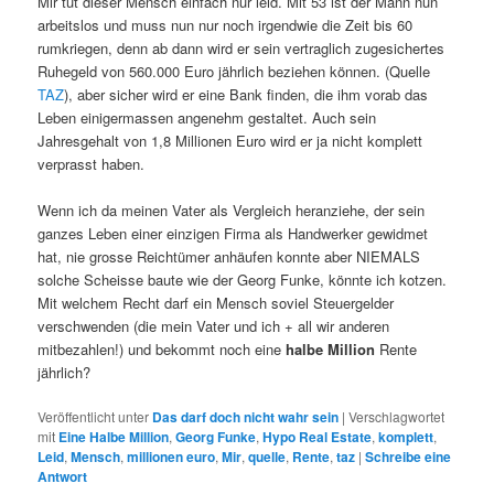
Mir tut dieser Mensch einfach nur leid. Mit 53 ist der Mann nun
arbeitslos und muss nun nur noch irgendwie die Zeit bis 60
rumkriegen, denn ab dann wird er sein vertraglich zugesichertes
Ruhegeld von 560.000 Euro jährlich beziehen können. (Quelle
TAZ
), aber sicher wird er eine Bank finden, die ihm vorab das
Leben einigermassen angenehm gestaltet. Auch sein
Jahresgehalt von 1,8 Millionen Euro wird er ja nicht komplett
verprasst haben.
Wenn ich da meinen Vater als Vergleich heranziehe, der sein
ganzes Leben einer einzigen Firma als Handwerker gewidmet
hat, nie grosse Reichtümer anhäufen konnte aber NIEMALS
solche Scheisse baute wie der Georg Funke, könnte ich kotzen.
Mit welchem Recht darf ein Mensch soviel Steuergelder
verschwenden (die mein Vater und ich + all wir anderen
mitbezahlen!) und bekommt noch eine
halbe Million
Rente
jährlich?
Veröffentlicht unter
Das darf doch nicht wahr sein
|
Verschlagwortet
mit
Eine Halbe Million
,
Georg Funke
,
Hypo Real Estate
,
komplett
,
Leid
,
Mensch
,
millionen euro
,
Mir
,
quelle
,
Rente
,
taz
|
Schreibe eine
Antwort