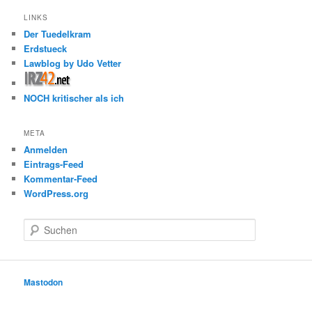
LINKS
Der Tuedelkram
Erdstueck
Lawblog by Udo Vetter
NOCH kritischer als ich
META
Anmelden
Eintrags-Feed
Kommentar-Feed
WordPress.org
S
u
c
h
e
Mastodon
n