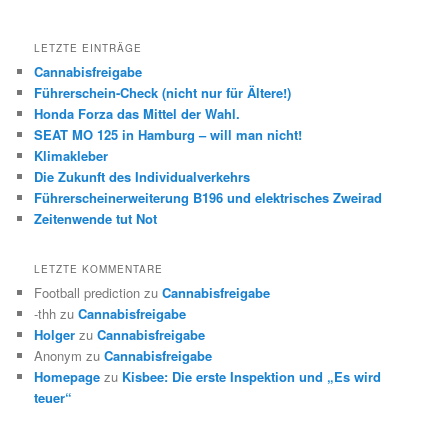
LETZTE EINTRÄGE
Cannabisfreigabe
Führerschein-Check (nicht nur für Ältere!)
Honda Forza das Mittel der Wahl.
SEAT MO 125 in Hamburg – will man nicht!
Klimakleber
Die Zukunft des Individualverkehrs
Führerscheinerweiterung B196 und elektrisches Zweirad
Zeitenwende tut Not
LETZTE KOMMENTARE
Football prediction
zu
Cannabisfreigabe
-thh
zu
Cannabisfreigabe
Holger
zu
Cannabisfreigabe
Anonym
zu
Cannabisfreigabe
Homepage
zu
Kisbee: Die erste Inspektion und „Es wird
teuer“