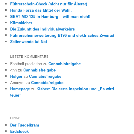
Führerschein-Check (nicht nur für Ältere!)
Honda Forza das Mittel der Wahl.
SEAT MO 125 in Hamburg – will man nicht!
Klimakleber
Die Zukunft des Individualverkehrs
Führerscheinerweiterung B196 und elektrisches Zweirad
Zeitenwende tut Not
LETZTE KOMMENTARE
Football prediction
zu
Cannabisfreigabe
-thh
zu
Cannabisfreigabe
Holger
zu
Cannabisfreigabe
Anonym
zu
Cannabisfreigabe
Homepage
zu
Kisbee: Die erste Inspektion und „Es wird
teuer“
LINKS
Der Tuedelkram
Erdstueck