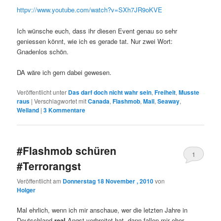
httpv://www.youtube.com/watch?v=SXh7JR9oKVE
Ich wünsche euch, dass ihr diesen Event genau so sehr
geniessen könnt, wie ich es gerade tat. Nur zwei Wort:
Gnadenlos schön.
DA wäre ich gern dabei gewesen.
Veröffentlicht unter
Das darf doch nicht wahr sein
,
Freiheit
,
Musste
raus
|
Verschlagwortet mit
Canada
,
Flashmob
,
Mall
,
Seaway
,
Welland
|
3
Kommentare
#Flashmob schüren
1
#Terrorangst
Veröffentlicht am
Donnerstag 18 November , 2010
von
Holger
Mal ehrlich, wenn ich mir anschaue, wer die letzten Jahre in
Deutschland
real
Angst verbreitet hat, dann fallen mir eher