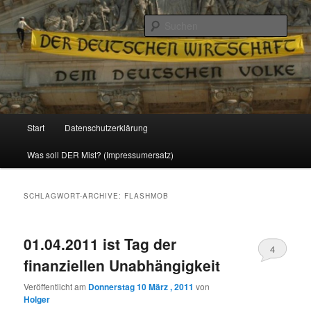
Politik, Wirtschaft, Soziales und Gesellschaft
Such
Reizzentrum
Hauptmenü
Start
Datenschutzerklärung
Zum
Zum
Was soll DER Mist? (Impressumersatz)
Inhalt
sekundären
wechseln
Inhalt
SCHLAGWORT-ARCHIVE:
FLASHMOB
wechseln
01.04.2011 ist Tag der
4
finanziellen Unabhängigkeit
Veröffentlicht am
Donnerstag 10 März , 2011
von
Holger