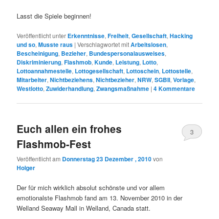
Lasst die Spiele beginnen!
Veröffentlicht unter
Erkenntnisse
,
Freiheit
,
Gesellschaft
,
Hacking
und so
,
Musste raus
|
Verschlagwortet mit
Arbeitslosen
,
Bescheinigung
,
Bezieher
,
Bundespersonalausweises
,
Diskriminierung
,
Flashmob
,
Kunde
,
Leistung
,
Lotto
,
Lottoannahmestelle
,
Lottogesellschaft
,
Lottoschein
,
Lottostelle
,
Mitarbeiter
,
Nichtbeziehens
,
Nichtbezieher
,
NRW
,
SGBII
,
Vorlage
,
Westlotto
,
Zuwiderhandlung
,
Zwangsmaßnahme
|
4
Kommentare
Euch allen ein frohes
3
Flashmob-Fest
Veröffentlicht am
Donnerstag 23 Dezember , 2010
von
Holger
Der für mich wirklich absolut schönste und vor allem
emotionalste Flashmob fand am 13. November 2010 in der
Welland Seaway Mall in Welland, Canada statt.