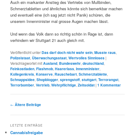
Auch ein markanter Anstieg des Vertriebs von Mullbinden,
Schmerztabletten und ähnliches könnte sich bemerkbar machen
und eventuell eine (ich sag jetzt nicht Panik) schüren, die
unserem Innenminister mal grosse Augen machen lässt.
Und wenn das Volk dann so richtig schön in Rage ist, dann
verhindern wir Stuttgart 21 auch gleich mit.
Veröffentlicht unter
Das darf doch nicht wahr sein
,
Musste raus
,
Polizeistaat
,
Überwachungsstaat
,
Wertvolles Sinnloses
|
Verschlagwortet mit
Ausland
,
Bundeswehr
,
deutschland
,
Feinkostladen
,
Flashmob
,
Haarerlass
,
Innenminister
,
Kollegenkreis
,
Konserve
,
Rauschebart
,
Schmerztablette
,
Schnappsidee
,
Shopblogger
,
sprengstoff
,
stuttgart
,
Terrorangst
,
Terrorbomber
,
Vertrieb
,
Wehrpflichtige
,
Zeitsoldat
|
1
Kommentar
Beitrags-
←
Ältere Beiträge
Navigation
LETZTE EINTRÄGE
Cannabisfreigabe