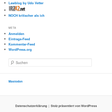
Lawblog by Udo Vetter
NOCH kritischer als ich
META
Anmelden
Eintrags-Feed
Kommentar-Feed
WordPress.org
S
u
c
h
e
Mastodon
n
Datenschutzerklärung
Stolz präsentiert von WordPress