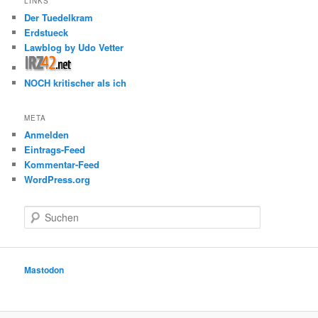
LINKS
Der Tuedelkram
Erdstueck
Lawblog by Udo Vetter
NOCH kritischer als ich
META
Anmelden
Eintrags-Feed
Kommentar-Feed
WordPress.org
S
u
c
h
e
Mastodon
n