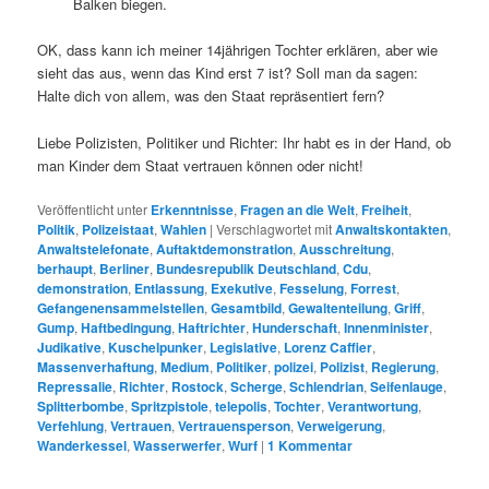
Balken biegen.
OK, dass kann ich meiner 14jährigen Tochter erklären, aber wie
sieht das aus, wenn das Kind erst 7 ist? Soll man da sagen:
Halte dich von allem, was den Staat repräsentiert fern?
Liebe Polizisten, Politiker und Richter: Ihr habt es in der Hand, ob
man Kinder dem Staat vertrauen können oder nicht!
Veröffentlicht unter
Erkenntnisse
,
Fragen an die Welt
,
Freiheit
,
Politik
,
Polizeistaat
,
Wahlen
|
Verschlagwortet mit
Anwaltskontakten
,
Anwaltstelefonate
,
Auftaktdemonstration
,
Ausschreitung
,
berhaupt
,
Berliner
,
Bundesrepublik Deutschland
,
Cdu
,
demonstration
,
Entlassung
,
Exekutive
,
Fesselung
,
Forrest
,
Gefangenensammelstellen
,
Gesamtbild
,
Gewaltenteilung
,
Griff
,
Gump
,
Haftbedingung
,
Haftrichter
,
Hunderschaft
,
Innenminister
,
Judikative
,
Kuschelpunker
,
Legislative
,
Lorenz Caffier
,
Massenverhaftung
,
Medium
,
Politiker
,
polizei
,
Polizist
,
Regierung
,
Repressalie
,
Richter
,
Rostock
,
Scherge
,
Schlendrian
,
Seifenlauge
,
Splitterbombe
,
Spritzpistole
,
telepolis
,
Tochter
,
Verantwortung
,
Verfehlung
,
Vertrauen
,
Vertrauensperson
,
Verweigerung
,
Wanderkessel
,
Wasserwerfer
,
Wurf
|
1
Kommentar