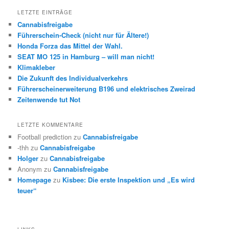
LETZTE EINTRÄGE
Cannabisfreigabe
Führerschein-Check (nicht nur für Ältere!)
Honda Forza das Mittel der Wahl.
SEAT MO 125 in Hamburg – will man nicht!
Klimakleber
Die Zukunft des Individualverkehrs
Führerscheinerweiterung B196 und elektrisches Zweirad
Zeitenwende tut Not
LETZTE KOMMENTARE
Football prediction
zu
Cannabisfreigabe
-thh
zu
Cannabisfreigabe
Holger
zu
Cannabisfreigabe
Anonym
zu
Cannabisfreigabe
Homepage
zu
Kisbee: Die erste Inspektion und „Es wird
teuer“