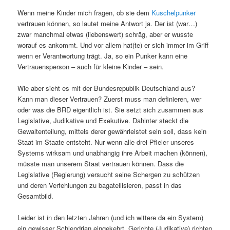
Wenn meine Kinder mich fragen, ob sie dem
Kuschelpunker
vertrauen können, so lautet meine Antwort ja. Der ist (war…)
zwar manchmal etwas (liebenswert) schräg, aber er wusste
worauf es ankommt. Und vor allem hat(te) er sich immer im Griff
wenn er Verantwortung trägt. Ja, so ein Punker kann eine
Vertrauensperson – auch für kleine Kinder – sein.
Wie aber sieht es mit der Bundesrepublik Deutschland aus?
Kann man dieser Vertrauen? Zuerst muss man definieren, wer
oder was die BRD eigentlich ist. Sie setzt sich zusammen aus
Legislative, Judikative und Exekutive. Dahinter steckt die
Gewaltenteilung, mittels derer gewährleistet sein soll, dass kein
Staat im Staate entsteht. Nur wenn alle drei Pfieler unseres
Systems wirksam und unabhängig ihre Arbeit machen (können),
müsste man unserem Staat vertrauen können. Dass die
Legislative (Regierung) versucht seine Schergen zu schützen
und deren Verfehlungen zu bagatellisieren, passt in das
Gesamtbild.
Leider ist in den letzten Jahren (und ich wittere da ein System)
ein gewisser Schlendrian eingekehrt. Gerichte (Judikative) richten