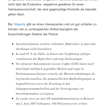
nicht über die Exekutive, respektive gewähren Ihr einen
Vertrauensvorschuß, der eine gegenseitige Kontrolle als beendet
gelten lässt.
Bei
Telepolis
gibt es einen interessanten und um gut schlafen zu
können viel zu umfangreichen Artikel bezüglich der
Ausschreitungen Seitens der Polizei:
Anwaltstelefonate wurden verhindert, Haftrichter zu spät oder
überhaupt nicht konsultiert.
In rund 95 % der Fälle, in denen eine Vorführung erfolgte,
veranlassten die Haftrichter sofortige Entlassungen.
Vor allem der Innenminister Lorenz Caffier (CDU) hatte nach
dem Gipfel mehrfach gegenüber Medien und sogar in
Parlamentsausschüssen versucht, die Massenverhaftungen als
legitim darzustellen, die unmenschlichen Haftbedingungen zu
bagatellisieren sowie die Fesselung in den
Gefangenensammelstellen und die Verweigerung von
Anwaltskontakten zu leugnen.
So wurde etwa zur Anti-G8-Auftaktdemonstration in Rostock
am 2. Juni 2007 behauptet, 500 Polizisten seien verletzt