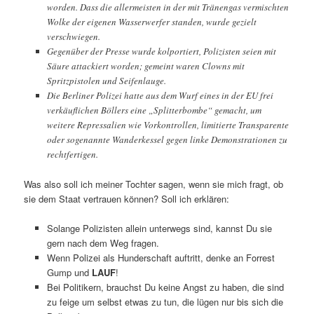
worden. Dass die allermeisten in der mit Tränengas vermischten
Wolke der eigenen Wasserwerfer standen, wurde gezielt
verschwiegen.
Gegenüber der Presse wurde kolportiert, Polizisten seien mit
Säure attackiert worden; gemeint waren Clowns mit
Spritzpistolen und Seifenlauge.
Die Berliner Polizei hatte aus dem Wurf eines in der EU frei
verkäuflichen Böllers eine „Splitterbombe“ gemacht, um
weitere Repressalien wie Vorkontrollen, limitierte Transparente
oder sogenannte Wanderkessel gegen linke Demonstrationen zu
rechtfertigen.
Was also soll ich meiner Tochter sagen, wenn sie mich fragt, ob
sie dem Staat vertrauen können? Soll ich erklären:
Solange Polizisten allein unterwegs sind, kannst Du sie
gern nach dem Weg fragen.
Wenn Polizei als Hunderschaft auftritt, denke an Forrest
Gump und
LAUF
!
Bei Politikern, brauchst Du keine Angst zu haben, die sind
zu feige um selbst etwas zu tun, die lügen nur bis sich die