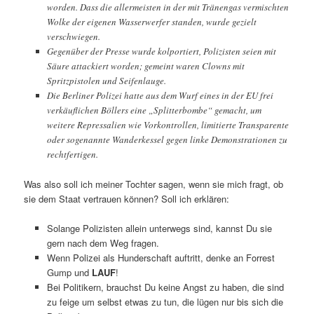
worden. Dass die allermeisten in der mit Tränengas vermischten
Wolke der eigenen Wasserwerfer standen, wurde gezielt
verschwiegen.
Gegenüber der Presse wurde kolportiert, Polizisten seien mit
Säure attackiert worden; gemeint waren Clowns mit
Spritzpistolen und Seifenlauge.
Die Berliner Polizei hatte aus dem Wurf eines in der EU frei
verkäuflichen Böllers eine „Splitterbombe“ gemacht, um
weitere Repressalien wie Vorkontrollen, limitierte Transparente
oder sogenannte Wanderkessel gegen linke Demonstrationen zu
rechtfertigen.
Was also soll ich meiner Tochter sagen, wenn sie mich fragt, ob
sie dem Staat vertrauen können? Soll ich erklären:
Solange Polizisten allein unterwegs sind, kannst Du sie
gern nach dem Weg fragen.
Wenn Polizei als Hunderschaft auftritt, denke an Forrest
Gump und
LAUF
!
Bei Politikern, brauchst Du keine Angst zu haben, die sind
zu feige um selbst etwas zu tun, die lügen nur bis sich die