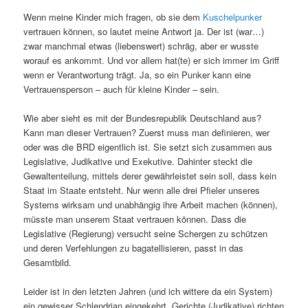
Wenn meine Kinder mich fragen, ob sie dem
Kuschelpunker
vertrauen können, so lautet meine Antwort ja. Der ist (war…)
zwar manchmal etwas (liebenswert) schräg, aber er wusste
worauf es ankommt. Und vor allem hat(te) er sich immer im Griff
wenn er Verantwortung trägt. Ja, so ein Punker kann eine
Vertrauensperson – auch für kleine Kinder – sein.
Wie aber sieht es mit der Bundesrepublik Deutschland aus?
Kann man dieser Vertrauen? Zuerst muss man definieren, wer
oder was die BRD eigentlich ist. Sie setzt sich zusammen aus
Legislative, Judikative und Exekutive. Dahinter steckt die
Gewaltenteilung, mittels derer gewährleistet sein soll, dass kein
Staat im Staate entsteht. Nur wenn alle drei Pfieler unseres
Systems wirksam und unabhängig ihre Arbeit machen (können),
müsste man unserem Staat vertrauen können. Dass die
Legislative (Regierung) versucht seine Schergen zu schützen
und deren Verfehlungen zu bagatellisieren, passt in das
Gesamtbild.
Leider ist in den letzten Jahren (und ich wittere da ein System)
ein gewisser Schlendrian eingekehrt. Gerichte (Judikative) richten