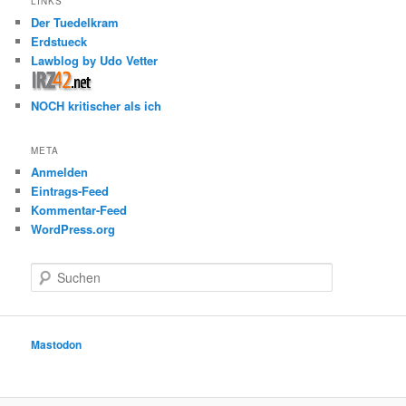
LINKS
Der Tuedelkram
Erdstueck
Lawblog by Udo Vetter
NOCH kritischer als ich
META
Anmelden
Eintrags-Feed
Kommentar-Feed
WordPress.org
S
u
c
h
e
Mastodon
n