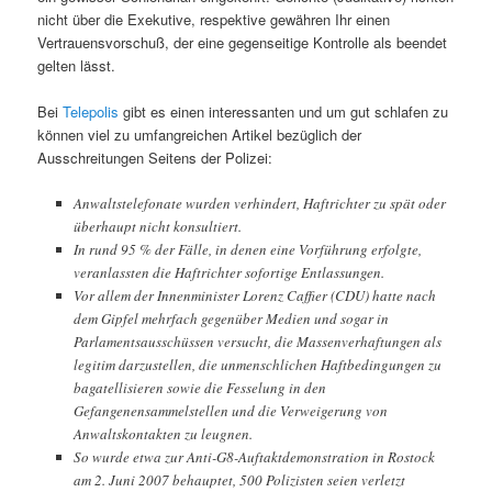
nicht über die Exekutive, respektive gewähren Ihr einen
Vertrauensvorschuß, der eine gegenseitige Kontrolle als beendet
gelten lässt.
Bei
Telepolis
gibt es einen interessanten und um gut schlafen zu
können viel zu umfangreichen Artikel bezüglich der
Ausschreitungen Seitens der Polizei:
Anwaltstelefonate wurden verhindert, Haftrichter zu spät oder
überhaupt nicht konsultiert.
In rund 95 % der Fälle, in denen eine Vorführung erfolgte,
veranlassten die Haftrichter sofortige Entlassungen.
Vor allem der Innenminister Lorenz Caffier (CDU) hatte nach
dem Gipfel mehrfach gegenüber Medien und sogar in
Parlamentsausschüssen versucht, die Massenverhaftungen als
legitim darzustellen, die unmenschlichen Haftbedingungen zu
bagatellisieren sowie die Fesselung in den
Gefangenensammelstellen und die Verweigerung von
Anwaltskontakten zu leugnen.
So wurde etwa zur Anti-G8-Auftaktdemonstration in Rostock
am 2. Juni 2007 behauptet, 500 Polizisten seien verletzt