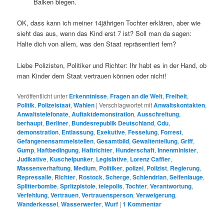
Balken biegen.
OK, dass kann ich meiner 14jährigen Tochter erklären, aber wie
sieht das aus, wenn das Kind erst 7 ist? Soll man da sagen:
Halte dich von allem, was den Staat repräsentiert fern?
Liebe Polizisten, Politiker und Richter: Ihr habt es in der Hand, ob
man Kinder dem Staat vertrauen können oder nicht!
Veröffentlicht unter
Erkenntnisse
,
Fragen an die Welt
,
Freiheit
,
Politik
,
Polizeistaat
,
Wahlen
|
Verschlagwortet mit
Anwaltskontakten
,
Anwaltstelefonate
,
Auftaktdemonstration
,
Ausschreitung
,
berhaupt
,
Berliner
,
Bundesrepublik Deutschland
,
Cdu
,
demonstration
,
Entlassung
,
Exekutive
,
Fesselung
,
Forrest
,
Gefangenensammelstellen
,
Gesamtbild
,
Gewaltenteilung
,
Griff
,
Gump
,
Haftbedingung
,
Haftrichter
,
Hunderschaft
,
Innenminister
,
Judikative
,
Kuschelpunker
,
Legislative
,
Lorenz Caffier
,
Massenverhaftung
,
Medium
,
Politiker
,
polizei
,
Polizist
,
Regierung
,
Repressalie
,
Richter
,
Rostock
,
Scherge
,
Schlendrian
,
Seifenlauge
,
Splitterbombe
,
Spritzpistole
,
telepolis
,
Tochter
,
Verantwortung
,
Verfehlung
,
Vertrauen
,
Vertrauensperson
,
Verweigerung
,
Wanderkessel
,
Wasserwerfer
,
Wurf
|
1
Kommentar