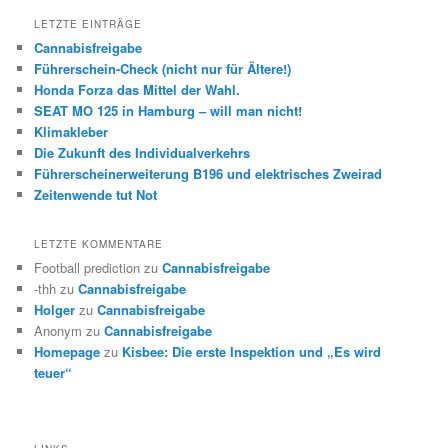
LETZTE EINTRÄGE
Cannabisfreigabe
Führerschein-Check (nicht nur für Ältere!)
Honda Forza das Mittel der Wahl.
SEAT MO 125 in Hamburg – will man nicht!
Klimakleber
Die Zukunft des Individualverkehrs
Führerscheinerweiterung B196 und elektrisches Zweirad
Zeitenwende tut Not
LETZTE KOMMENTARE
Football prediction
zu
Cannabisfreigabe
-thh
zu
Cannabisfreigabe
Holger
zu
Cannabisfreigabe
Anonym
zu
Cannabisfreigabe
Homepage
zu
Kisbee: Die erste Inspektion und „Es wird
teuer“