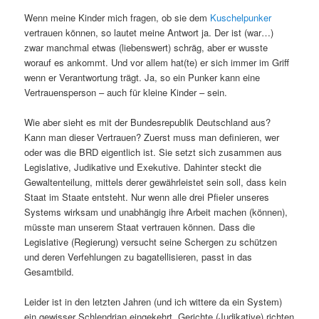
Wenn meine Kinder mich fragen, ob sie dem
Kuschelpunker
vertrauen können, so lautet meine Antwort ja. Der ist (war…)
zwar manchmal etwas (liebenswert) schräg, aber er wusste
worauf es ankommt. Und vor allem hat(te) er sich immer im Griff
wenn er Verantwortung trägt. Ja, so ein Punker kann eine
Vertrauensperson – auch für kleine Kinder – sein.
Wie aber sieht es mit der Bundesrepublik Deutschland aus?
Kann man dieser Vertrauen? Zuerst muss man definieren, wer
oder was die BRD eigentlich ist. Sie setzt sich zusammen aus
Legislative, Judikative und Exekutive. Dahinter steckt die
Gewaltenteilung, mittels derer gewährleistet sein soll, dass kein
Staat im Staate entsteht. Nur wenn alle drei Pfieler unseres
Systems wirksam und unabhängig ihre Arbeit machen (können),
müsste man unserem Staat vertrauen können. Dass die
Legislative (Regierung) versucht seine Schergen zu schützen
und deren Verfehlungen zu bagatellisieren, passt in das
Gesamtbild.
Leider ist in den letzten Jahren (und ich wittere da ein System)
ein gewisser Schlendrian eingekehrt. Gerichte (Judikative) richten