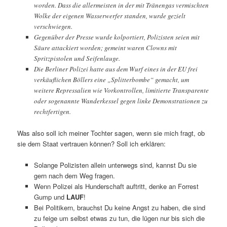
worden. Dass die allermeisten in der mit Tränengas vermischten
Wolke der eigenen Wasserwerfer standen, wurde gezielt
verschwiegen.
Gegenüber der Presse wurde kolportiert, Polizisten seien mit
Säure attackiert worden; gemeint waren Clowns mit
Spritzpistolen und Seifenlauge.
Die Berliner Polizei hatte aus dem Wurf eines in der EU frei
verkäuflichen Böllers eine „Splitterbombe“ gemacht, um
weitere Repressalien wie Vorkontrollen, limitierte Transparente
oder sogenannte Wanderkessel gegen linke Demonstrationen zu
rechtfertigen.
Was also soll ich meiner Tochter sagen, wenn sie mich fragt, ob
sie dem Staat vertrauen können? Soll ich erklären:
Solange Polizisten allein unterwegs sind, kannst Du sie
gern nach dem Weg fragen.
Wenn Polizei als Hunderschaft auftritt, denke an Forrest
Gump und
LAUF
!
Bei Politikern, brauchst Du keine Angst zu haben, die sind
zu feige um selbst etwas zu tun, die lügen nur bis sich die