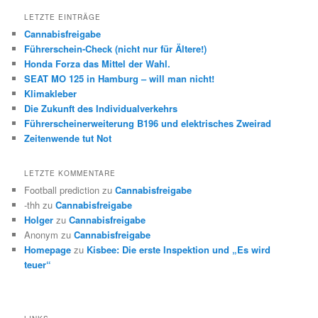
LETZTE EINTRÄGE
Cannabisfreigabe
Führerschein-Check (nicht nur für Ältere!)
Honda Forza das Mittel der Wahl.
SEAT MO 125 in Hamburg – will man nicht!
Klimakleber
Die Zukunft des Individualverkehrs
Führerscheinerweiterung B196 und elektrisches Zweirad
Zeitenwende tut Not
LETZTE KOMMENTARE
Football prediction
zu
Cannabisfreigabe
-thh
zu
Cannabisfreigabe
Holger
zu
Cannabisfreigabe
Anonym
zu
Cannabisfreigabe
Homepage
zu
Kisbee: Die erste Inspektion und „Es wird
teuer“