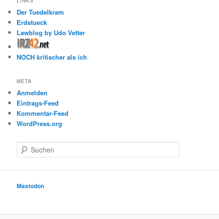
LINKS
Der Tuedelkram
Erdstueck
Lawblog by Udo Vetter
NOCH kritischer als ich
META
Anmelden
Eintrags-Feed
Kommentar-Feed
WordPress.org
S
u
c
h
e
Mastodon
n