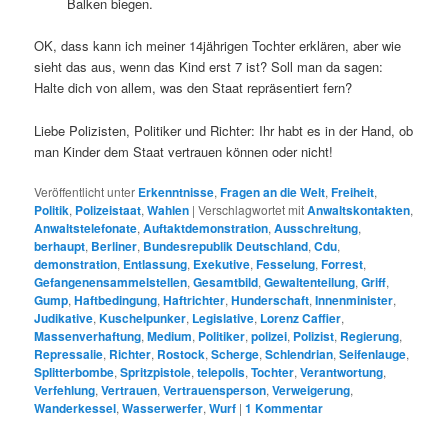
Balken biegen.
OK, dass kann ich meiner 14jährigen Tochter erklären, aber wie
sieht das aus, wenn das Kind erst 7 ist? Soll man da sagen:
Halte dich von allem, was den Staat repräsentiert fern?
Liebe Polizisten, Politiker und Richter: Ihr habt es in der Hand, ob
man Kinder dem Staat vertrauen können oder nicht!
Veröffentlicht unter
Erkenntnisse
,
Fragen an die Welt
,
Freiheit
,
Politik
,
Polizeistaat
,
Wahlen
|
Verschlagwortet mit
Anwaltskontakten
,
Anwaltstelefonate
,
Auftaktdemonstration
,
Ausschreitung
,
berhaupt
,
Berliner
,
Bundesrepublik Deutschland
,
Cdu
,
demonstration
,
Entlassung
,
Exekutive
,
Fesselung
,
Forrest
,
Gefangenensammelstellen
,
Gesamtbild
,
Gewaltenteilung
,
Griff
,
Gump
,
Haftbedingung
,
Haftrichter
,
Hunderschaft
,
Innenminister
,
Judikative
,
Kuschelpunker
,
Legislative
,
Lorenz Caffier
,
Massenverhaftung
,
Medium
,
Politiker
,
polizei
,
Polizist
,
Regierung
,
Repressalie
,
Richter
,
Rostock
,
Scherge
,
Schlendrian
,
Seifenlauge
,
Splitterbombe
,
Spritzpistole
,
telepolis
,
Tochter
,
Verantwortung
,
Verfehlung
,
Vertrauen
,
Vertrauensperson
,
Verweigerung
,
Wanderkessel
,
Wasserwerfer
,
Wurf
|
1
Kommentar