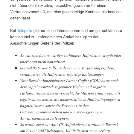
nicht über die Exekutive, respektive gewähren Ihr einen
Vertrauensvorschuß, der eine gegenseitige Kontrolle als beendet
gelten lässt.
Bei
Telepolis
gibt es einen interessanten und um gut schlafen zu
können viel zu umfangreichen Artikel bezüglich der
Ausschreitungen Seitens der Polizei:
Anwaltstelefonate wurden verhindert, Haftrichter zu spät oder
überhaupt nicht konsultiert.
In rund 95 % der Fälle, in denen eine Vorführung erfolgte,
veranlassten die Haftrichter sofortige Entlassungen.
Vor allem der Innenminister Lorenz Caffier (CDU) hatte nach
dem Gipfel mehrfach gegenüber Medien und sogar in
Parlamentsausschüssen versucht, die Massenverhaftungen als
legitim darzustellen, die unmenschlichen Haftbedingungen zu
bagatellisieren sowie die Fesselung in den
Gefangenensammelstellen und die Verweigerung von
Anwaltskontakten zu leugnen.
So wurde etwa zur Anti-G8-Auftaktdemonstration in Rostock
am 2. Juni 2007 behauptet, 500 Polizisten seien verletzt