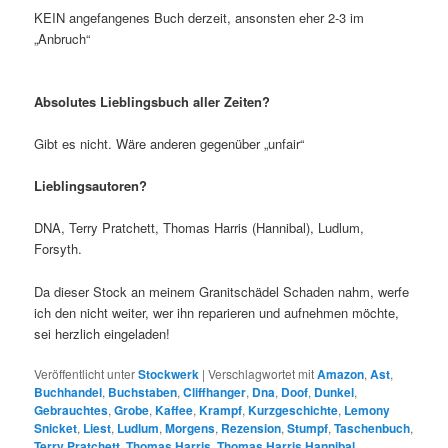
KEIN angefangenes Buch derzeit, ansonsten eher 2-3 im
„Anbruch“
Absolutes Lieblingsbuch aller Zeiten?
Gibt es nicht. Wäre anderen gegenüber „unfair“
Lieblingsautoren?
DNA, Terry Pratchett, Thomas Harris (Hannibal), Ludlum,
Forsyth.
Da dieser Stock an meinem Granitschädel Schaden nahm, werfe
ich den nicht weiter, wer ihn reparieren und aufnehmen möchte,
sei herzlich eingeladen!
Veröffentlicht unter
Stockwerk
|
Verschlagwortet mit
Amazon
,
Ast
,
Buchhandel
,
Buchstaben
,
Cliffhanger
,
Dna
,
Doof
,
Dunkel
,
Gebrauchtes
,
Grobe
,
Kaffee
,
Krampf
,
Kurzgeschichte
,
Lemony
Snicket
,
Liest
,
Ludlum
,
Morgens
,
Rezension
,
Stumpf
,
Taschenbuch
,
Terry Pratchett
,
Thomas Harris
,
Thomas Harris Hannibal
,