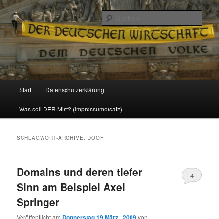
Politik, Wirtschaft, Soziales und Gesellschaft
Such
Reizzentrum
Hauptmenü
Start
Datenschutzerklärung
Zum
Zum
Was soll DER Mist? (Impressumersatz)
Inhalt
sekundären
wechseln
Inhalt
SCHLAGWORT-ARCHIVE:
DOOF
wechseln
Domains und deren tiefer
4
Sinn am Beispiel Axel
Springer
Veröffentlicht am
Donnerstag 19 März , 2009
von