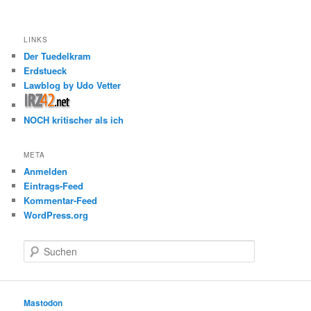
LINKS
Der Tuedelkram
Erdstueck
Lawblog by Udo Vetter
NOCH kritischer als ich
META
Anmelden
Eintrags-Feed
Kommentar-Feed
WordPress.org
S
u
c
h
e
Mastodon