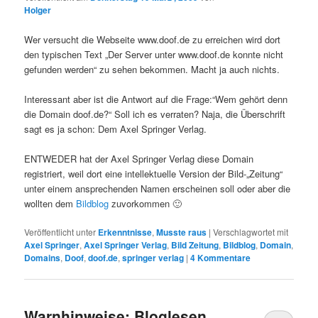
Holger
Wer versucht die Webseite www.doof.de zu erreichen wird dort
den typischen Text „Der Server unter www.doof.de konnte nicht
gefunden werden“ zu sehen bekommen. Macht ja auch nichts.
Interessant aber ist die Antwort auf die Frage:“Wem gehört denn
die Domain doof.de?“ Soll ich es verraten? Naja, die Überschrift
sagt es ja schon: Dem Axel Springer Verlag.
ENTWEDER hat der Axel Springer Verlag diese Domain
registriert, weil dort eine intellektuelle Version der Bild-„Zeitung“
unter einem ansprechenden Namen erscheinen soll oder aber die
wollten dem
Bildblog
zuvorkommen 🙂
Veröffentlicht unter
Erkenntnisse
,
Musste raus
|
Verschlagwortet mit
Axel Springer
,
Axel Springer Verlag
,
Bild Zeitung
,
Bildblog
,
Domain
,
Domains
,
Doof
,
doof.de
,
springer verlag
|
4
Kommentare
Warnhinweise: Bloglesen