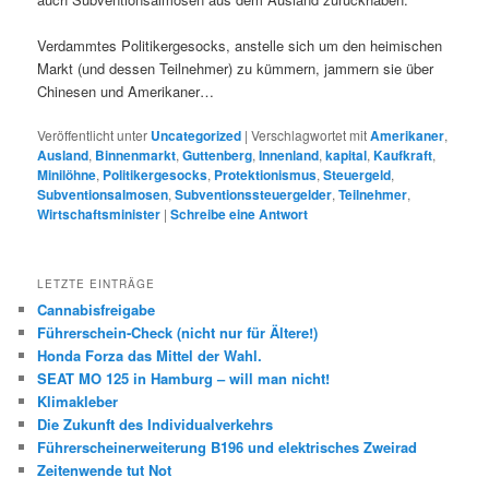
Verdammtes Politikergesocks, anstelle sich um den heimischen
Markt (und dessen Teilnehmer) zu kümmern, jammern sie über
Chinesen und Amerikaner…
Veröffentlicht unter
Uncategorized
|
Verschlagwortet mit
Amerikaner
,
Ausland
,
Binnenmarkt
,
Guttenberg
,
Innenland
,
kapital
,
Kaufkraft
,
Minilöhne
,
Politikergesocks
,
Protektionismus
,
Steuergeld
,
Subventionsalmosen
,
Subventionssteuergelder
,
Teilnehmer
,
Wirtschaftsminister
|
Schreibe eine Antwort
LETZTE EINTRÄGE
Cannabisfreigabe
Führerschein-Check (nicht nur für Ältere!)
Honda Forza das Mittel der Wahl.
SEAT MO 125 in Hamburg – will man nicht!
Klimakleber
Die Zukunft des Individualverkehrs
Führerscheinerweiterung B196 und elektrisches Zweirad
Zeitenwende tut Not