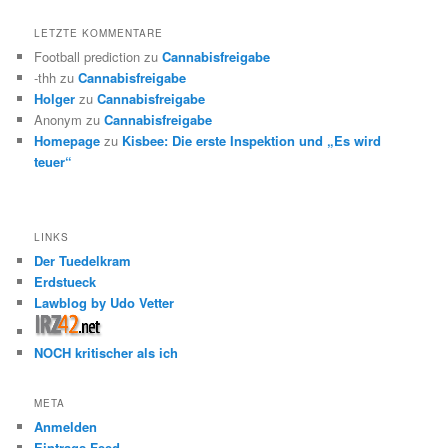
LETZTE KOMMENTARE
Football prediction
zu
Cannabisfreigabe
-thh
zu
Cannabisfreigabe
Holger
zu
Cannabisfreigabe
Anonym
zu
Cannabisfreigabe
Homepage
zu
Kisbee: Die erste Inspektion und „Es wird
teuer“
LINKS
Der Tuedelkram
Erdstueck
Lawblog by Udo Vetter
NOCH kritischer als ich
META
Anmelden
Eintrags-Feed