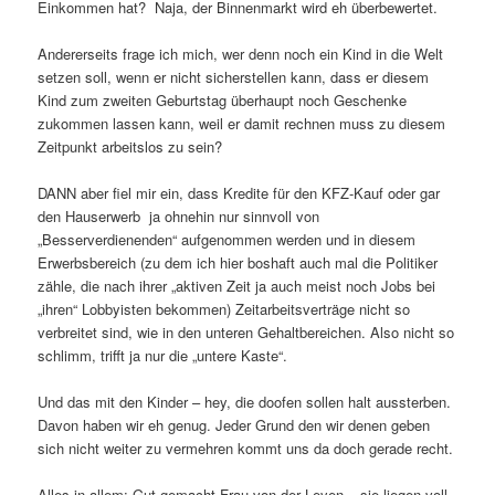
Einkommen hat? Naja, der Binnenmarkt wird eh überbewertet.
Andererseits frage ich mich, wer denn noch ein Kind in die Welt
setzen soll, wenn er nicht sicherstellen kann, dass er diesem
Kind zum zweiten Geburtstag überhaupt noch Geschenke
zukommen lassen kann, weil er damit rechnen muss zu diesem
Zeitpunkt arbeitslos zu sein?
DANN aber fiel mir ein, dass Kredite für den KFZ-Kauf oder gar
den Hauserwerb ja ohnehin nur sinnvoll von
„Besserverdienenden“ aufgenommen werden und in diesem
Erwerbsbereich (zu dem ich hier boshaft auch mal die Politiker
zähle, die nach ihrer „aktiven Zeit ja auch meist noch Jobs bei
„ihren“ Lobbyisten bekommen) Zeitarbeitsverträge nicht so
verbreitet sind, wie in den unteren Gehaltbereichen. Also nicht so
schlimm, trifft ja nur die „untere Kaste“.
Und das mit den Kinder – hey, die doofen sollen halt aussterben.
Davon haben wir eh genug. Jeder Grund den wir denen geben
sich nicht weiter zu vermehren kommt uns da doch gerade recht.
Alles in allem: Gut gemacht Frau von der Leyen – sie liegen voll