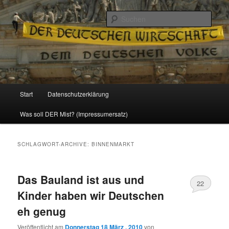
Politik, Wirtschaft, Soziales und Gesellschaft
Such
Reizzentrum
Hauptmenü
Start
Datenschutzerklärung
Zum
Zum
Was soll DER Mist? (Impressumersatz)
Inhalt
sekundären
wechseln
Inhalt
SCHLAGWORT-ARCHIVE:
BINNENMARKT
wechseln
Das Bauland ist aus und
22
Kinder haben wir Deutschen
eh genug
Veröffentlicht am
Donnerstag 18 März , 2010
von