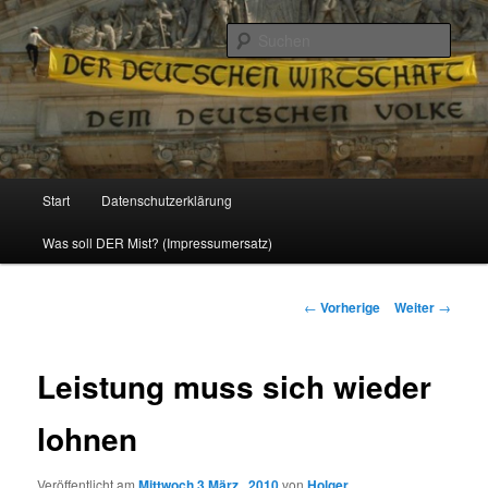
Politik, Wirtschaft, Soziales und Gesellschaft
Such
Reizzentrum
Hauptmenü
Start
Datenschutzerklärung
Zum
Was soll DER Mist? (Impressumersatz)
Inhalt
wechseln
Beitrags-
←
Vorherige
Weiter
→
Navigation
Leistung muss sich wieder
lohnen
Veröffentlicht am
Mittwoch 3 März , 2010
von
Holger