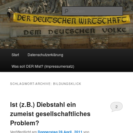
Politik, Wirtschaft, Soziales und Gesellschaft
Such
Reizzentrum
Hauptmenü
Start
Datenschutzerklärung
Zum
Zum
Was soll DER Mist? (Impressumersatz)
Inhalt
sekundären
wechseln
Inhalt
SCHLAGWORT-ARCHIVE:
BILDUNGSKLICK
wechseln
Ist (z.B.) Diebstahl ein
2
zumeist gesellschaftliches
Problem?
Veröffentlicht am
Donnerstag 28 April , 2011
von