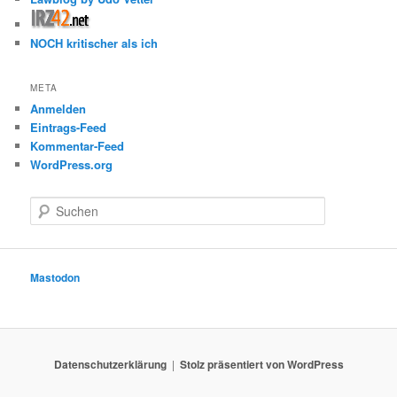
NOCH kritischer als ich
META
Anmelden
Eintrags-Feed
Kommentar-Feed
WordPress.org
S
u
c
h
e
Mastodon
n
Datenschutzerklärung
Stolz präsentiert von WordPress