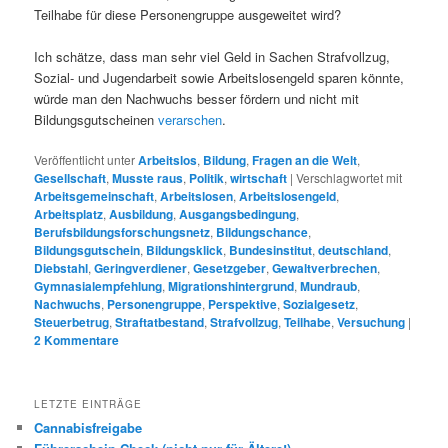
Teilhabe für diese Personengruppe ausgeweitet wird?
Ich schätze, dass man sehr viel Geld in Sachen Strafvollzug,
Sozial- und Jugendarbeit sowie Arbeitslosengeld sparen könnte,
würde man den Nachwuchs besser fördern und nicht mit
Bildungsgutscheinen
verarschen
.
Veröffentlicht unter
Arbeitslos
,
Bildung
,
Fragen an die Welt
,
Gesellschaft
,
Musste raus
,
Politik
,
wirtschaft
|
Verschlagwortet mit
Arbeitsgemeinschaft
,
Arbeitslosen
,
Arbeitslosengeld
,
Arbeitsplatz
,
Ausbildung
,
Ausgangsbedingung
,
Berufsbildungsforschungsnetz
,
Bildungschance
,
Bildungsgutschein
,
Bildungsklick
,
Bundesinstitut
,
deutschland
,
Diebstahl
,
Geringverdiener
,
Gesetzgeber
,
Gewaltverbrechen
,
Gymnasialempfehlung
,
Migrationshintergrund
,
Mundraub
,
Nachwuchs
,
Personengruppe
,
Perspektive
,
Sozialgesetz
,
Steuerbetrug
,
Straftatbestand
,
Strafvollzug
,
Teilhabe
,
Versuchung
|
2
Kommentare
LETZTE EINTRÄGE
Cannabisfreigabe