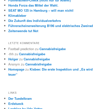
Führerschein-Check (nicht nur für Ältere!)
Honda Forza das Mittel der Wahl.
SEAT MO 125 in Hamburg – will man nicht!
Klimakleber
Die Zukunft des Individualverkehrs
Führerscheinerweiterung B196 und elektrisches Zweirad
Zeitenwende tut Not
LETZTE KOMMENTARE
Football prediction
zu
Cannabisfreigabe
-thh
zu
Cannabisfreigabe
Holger
zu
Cannabisfreigabe
Anonym
zu
Cannabisfreigabe
Homepage
zu
Kisbee: Die erste Inspektion und „Es wird
teuer“
LINKS
Der Tuedelkram
Erdstueck
Lawblog by Udo Vetter