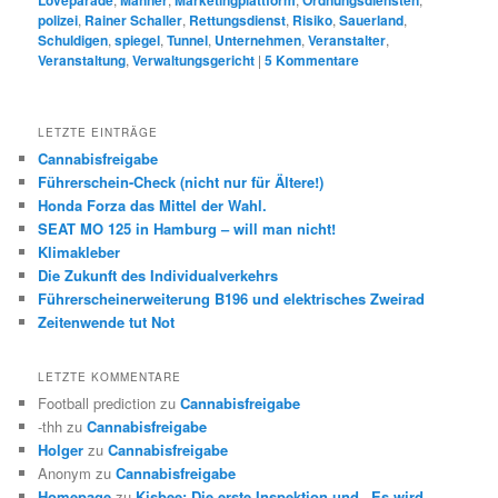
Loveparade
Mahner
Marketingplattform
Ordnungsdiensten
polizei
,
Rainer Schaller
,
Rettungsdienst
,
Risiko
,
Sauerland
,
Schuldigen
,
spiegel
,
Tunnel
,
Unternehmen
,
Veranstalter
,
Veranstaltung
,
Verwaltungsgericht
|
5
Kommentare
LETZTE EINTRÄGE
Cannabisfreigabe
Führerschein-Check (nicht nur für Ältere!)
Honda Forza das Mittel der Wahl.
SEAT MO 125 in Hamburg – will man nicht!
Klimakleber
Die Zukunft des Individualverkehrs
Führerscheinerweiterung B196 und elektrisches Zweirad
Zeitenwende tut Not
LETZTE KOMMENTARE
Football prediction
zu
Cannabisfreigabe
-thh
zu
Cannabisfreigabe
Holger
zu
Cannabisfreigabe
Anonym
zu
Cannabisfreigabe
Homepage
zu
Kisbee: Die erste Inspektion und „Es wird