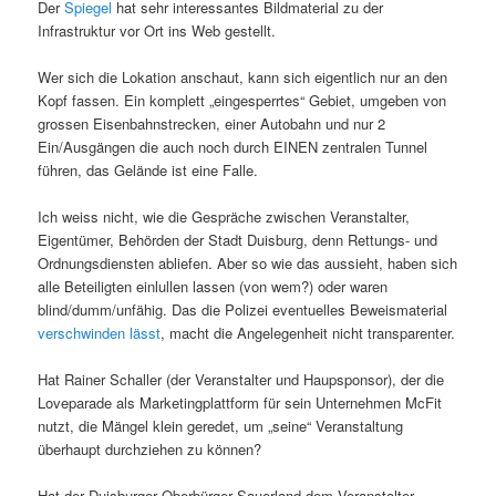
Der
Spiegel
hat sehr interessantes Bildmaterial zu der
Infrastruktur vor Ort ins Web gestellt.
Wer sich die Lokation anschaut, kann sich eigentlich nur an den
Kopf fassen. Ein komplett „eingesperrtes“ Gebiet, umgeben von
grossen Eisenbahnstrecken, einer Autobahn und nur 2
Ein/Ausgängen die auch noch durch EINEN zentralen Tunnel
führen, das Gelände ist eine Falle.
Ich weiss nicht, wie die Gespräche zwischen Veranstalter,
Eigentümer, Behörden der Stadt Duisburg, denn Rettungs- und
Ordnungsdiensten abliefen. Aber so wie das aussieht, haben sich
alle Beteiligten einlullen lassen (von wem?) oder waren
blind/dumm/unfähig. Das die Polizei eventuelles Beweismaterial
verschwinden lässt
, macht die Angelegenheit nicht transparenter.
Hat Rainer Schaller (der Veranstalter und Haupsponsor), der die
Loveparade als Marketingplattform für sein Unternehmen McFit
nutzt, die Mängel klein geredet, um „seine“ Veranstaltung
überhaupt durchziehen zu können?
Hat der Duisburger Oberbürger Sauerland dem Veranstalter