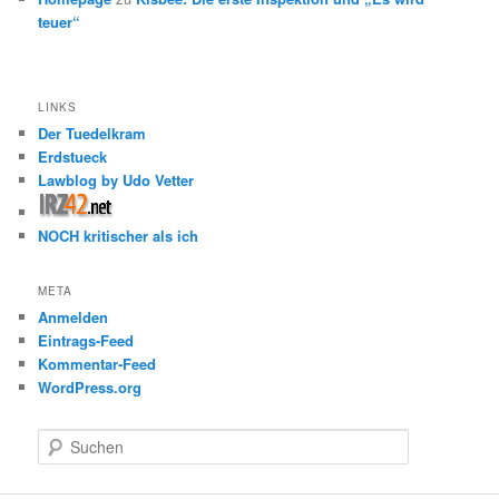
teuer“
LINKS
Der Tuedelkram
Erdstueck
Lawblog by Udo Vetter
NOCH kritischer als ich
META
Anmelden
Eintrags-Feed
Kommentar-Feed
WordPress.org
S
u
c