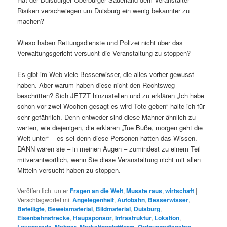
Risiken verschwiegen um Duisburg ein wenig bekannter zu
machen?
Wieso haben Rettungsdienste und Polizei nicht über das
Verwaltungsgericht versucht die Veranstaltung zu stoppen?
Es gibt im Web viele Besserwisser, die alles vorher gewusst
haben. Aber warum haben diese nicht den Rechtsweg
beschritten? Sich JETZT hinzustellen und zu erklären „Ich habe
schon vor zwei Wochen gesagt es wird Tote geben“ halte ich für
sehr gefährlich. Denn entweder sind diese Mahner ähnlich zu
werten, wie diejenigen, die erklären „Tue Buße, morgen geht die
Welt unter“ – es sei denn diese Personen hatten das Wissen.
DANN wären sie – in meinen Augen – zumindest zu einem Teil
mitverantwortlich, wenn Sie diese Veranstaltung nicht mit allen
Mitteln versucht haben zu stoppen.
Veröffentlicht unter
Fragen an die Welt
,
Musste raus
,
wirtschaft
|
Verschlagwortet mit
Angelegenheit
,
Autobahn
,
Besserwisser
,
Beteiligte
,
Beweismaterial
,
Bildmaterial
,
Duisburg
,
Eisenbahnstrecke
,
Haupsponsor
,
Infrastruktur
,
Lokation
,
,
,
,
,