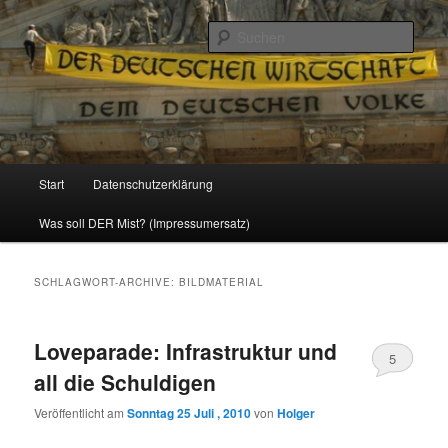
Politik, Wirtschaft, Soziales und Gesellschaft
Such
Reizzentrum
Hauptmenü
Start
Datenschutzerklärung
Zum
Zum
Was soll DER Mist? (Impressumersatz)
Inhalt
sekundären
wechseln
Inhalt
SCHLAGWORT-ARCHIVE:
BILDMATERIAL
wechseln
Loveparade: Infrastruktur und
5
all die Schuldigen
Veröffentlicht am
Sonntag 25 Juli , 2010
von
Holger