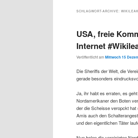
Inhalt
sekundären
SCHLAGWORT-ARCHIVE:
WIKILEA
wechseln
Inhalt
USA, freie Kom
wechseln
Internet #Wikile
Veröffentlicht am
Mittwoch 15 Dezem
Die Sheriffs der Welt, die Ver
gerade besonders eindrucksvoll,
Ja, ihr habt es erraten, es ge
Nordamerikaner den Boten ver
der die Scheisse veropckt hat 
Amis auch den Schalterangeste
und den eigentlichen Täter lau
Nun holen die vereinigten Nor