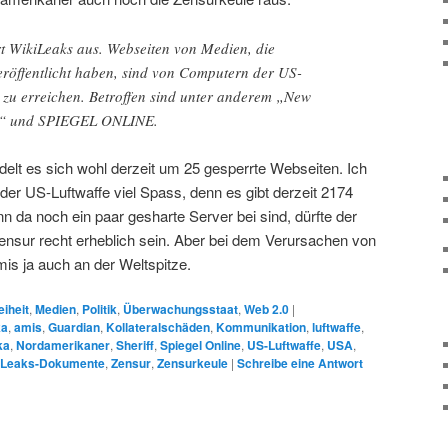
rt WikiLeaks aus. Webseiten von Medien, die
öffentlicht haben, sind von Computern der US-
r zu erreichen. Betroffen sind unter anderem „New
n“ und SPIEGEL ONLINE.
delt es sich wohl derzeit um 25 gesperrte Webseiten. Ich
er US-Luftwaffe viel Spass, denn es gibt derzeit 2174
n da noch ein paar gesharte Server bei sind, dürfte der
ensur recht erheblich sein. Aber bei dem Verursachen von
mis ja auch an der Weltspitze.
eiheit
,
Medien
,
Politik
,
Überwachungsstaat
,
Web 2.0
|
ka
,
amis
,
Guardian
,
Kollateralschäden
,
Kommunikation
,
luftwaffe
,
ka
,
Nordamerikaner
,
Sheriff
,
Spiegel Online
,
US-Luftwaffe
,
USA
,
iLeaks-Dokumente
,
Zensur
,
Zensurkeule
|
Schreibe eine Antwort