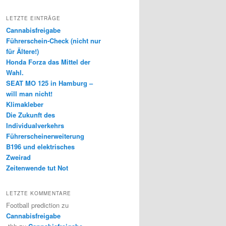
LETZTE EINTRÄGE
Cannabisfreigabe
Führerschein-Check (nicht nur
für Ältere!)
Honda Forza das Mittel der
Wahl.
SEAT MO 125 in Hamburg –
will man nicht!
Klimakleber
Die Zukunft des
Individualverkehrs
Führerscheinerweiterung
B196 und elektrisches
Zweirad
Zeitenwende tut Not
LETZTE KOMMENTARE
Football prediction
zu
Cannabisfreigabe