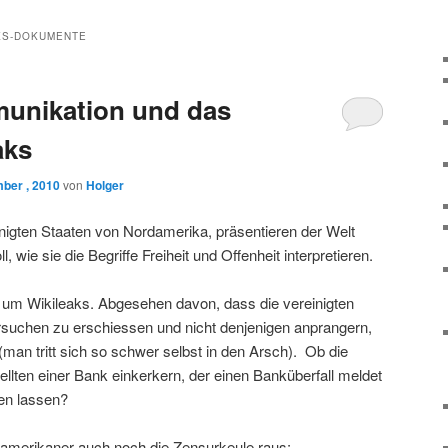
KS-DOKUMENTE
munikation und das
aks
ber , 2010
von
Holger
einigten Staaten von Nordamerika, präsentieren der Welt
 wie sie die Begriffe Freiheit und Offenheit interpretieren.
ht um Wikileaks. Abgesehen davon, dass die vereinigten
suchen zu erschiessen und nicht denjenigen anprangern,
(man tritt sich so schwer selbst in den Arsch). Ob die
llten einer Bank einkerkern, der einen Banküberfall meldet
fen lassen?
damerikaner auch noch die Zensurkeule raus: