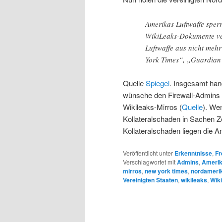
Amerikas Luftwaffe sper
WikiLeaks-Dokumente ver
Luftwaffe aus nicht meh
York Times“, „Guardia
Quelle
Spiegel
. Insgesamt han
wünsche den Firewall-Admins d
Wikileaks-Mirros (
Quelle
). Wen
Kollateralschaden in Sachen Z
Kollateralschaden liegen die A
Veröffentlicht unter
Erkenntnisse
,
Fr
Verschlagwortet mit
Admins
,
Ameri
mirros
,
new york times
,
nordameri
Vereinigten Staaten
,
wikileaks
,
Wik