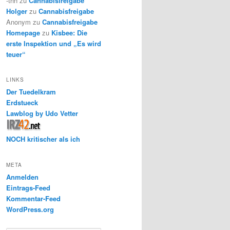
-thh
zu
Cannabisfreigabe
Holger
zu
Cannabisfreigabe
Anonym
zu
Cannabisfreigabe
Homepage
zu
Kisbee: Die
erste Inspektion und „Es wird
teuer“
LINKS
Der Tuedelkram
Erdstueck
Lawblog by Udo Vetter
NOCH kritischer als ich
META
Anmelden
Eintrags-Feed
Kommentar-Feed
WordPress.org