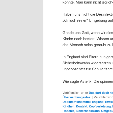
könnte. Man kann nicht jeglich
Haben uns nicht die Desinfekti
„klinisch reiner“ Umgebung au
Gnade uns Gott, wenn wir dies 
Kinder nach bestem Wissen 
des Mensch seins geraubt zu 
In England sind Eltern nun ge
Sicherheitswahn widersetzen u
unbeobachtet zur Schule fahre
Wie sagte Asterix: Die spinnen
Veröffentlicht unter
Das darf doch ni
Überwachungsstaat
|
Verschlagwort
Desinfektionsmittel
,
england
,
Erwa
Kindheit
,
Kontakt
,
Kopfverletzung
,
Roboter
,
Sicherheitswahn
,
Umgebu