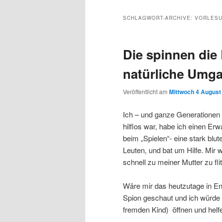
Inhalt
sekundären
SCHLAGWORT-ARCHIVE:
VORLES
wechseln
Inhalt
Die spinnen die 
wechseln
natürliche Umga
Veröffentlicht am
Mittwoch 4 August 
Ich – und ganze Generationen 
hilflos war, habe ich einen Erw
beim „Spielen“- eine stark blu
Leuten, und bat um Hilfe. Mir 
schnell zu meiner Mutter zu fl
Wäre mir das heutzutage in En
Spion geschaut und ich würde 
fremden Kind) öffnen und helf