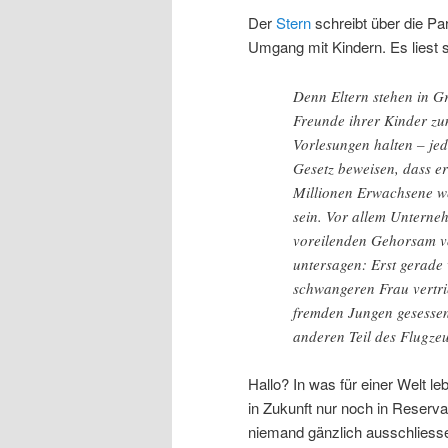
Der
Stern
schreibt über die Pa
Umgang mit Kindern. Es liest 
Denn Eltern stehen in G
Freunde ihrer Kinder zu
Vorlesungen halten – jed
Gesetz beweisen, dass er
Millionen Erwachsene we
sein. Vor allem Unterneh
voreilenden Gehorsam v
untersagen: Erst gerade
schwangeren Frau vertri
fremden Jungen gesessen.
anderen Teil des Flugze
Hallo? In was für einer Welt le
in Zukunft nur noch in Reser
niemand gänzlich ausschliess