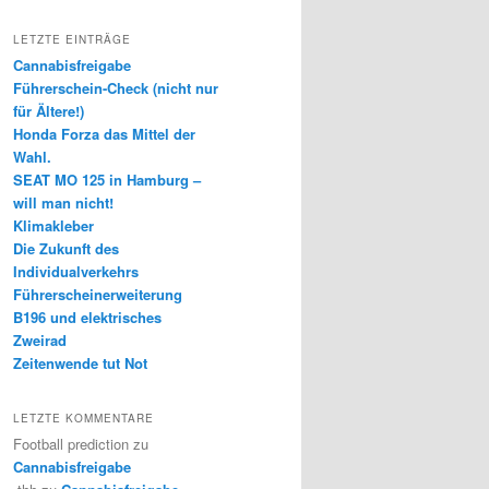
LETZTE EINTRÄGE
Cannabisfreigabe
Führerschein-Check (nicht nur
für Ältere!)
Honda Forza das Mittel der
Wahl.
SEAT MO 125 in Hamburg –
will man nicht!
Klimakleber
Die Zukunft des
Individualverkehrs
Führerscheinerweiterung
B196 und elektrisches
Zweirad
Zeitenwende tut Not
LETZTE KOMMENTARE
Football prediction
zu
Cannabisfreigabe