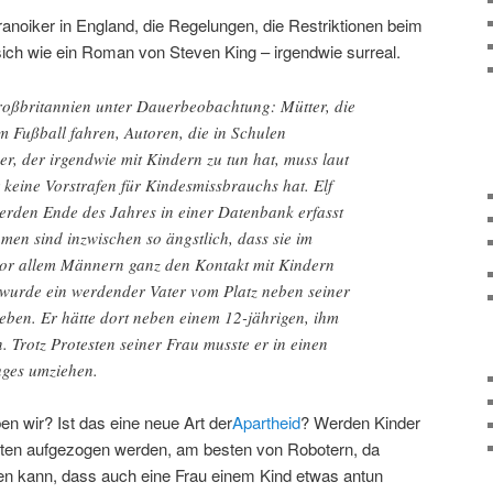
ranoiker in England, die Regelungen, die Restriktionen beim
sich wie ein Roman von Steven King – irgendwie surreal.
roßbritannien unter Dauerbeobachtung: Mütter, die
m Fußball fahren, Autoren, die in Schulen
er, der irgendwie mit Kindern zu tun hat, muss laut
 keine Vorstrafen für Kindesmissbrauchs hat. Elf
rden Ende des Jahres in einer Datenbank erfasst
men sind inzwischen so ängstlich, dass sie im
or allem Männern ganz den Kontakt mit Kindern
 wurde ein werdender Vater vom Platz neben seiner
eben. Er hätte dort neben einem 12-jährigen, ihm
 Trotz Protesten seiner Frau musste er in einen
uges umziehen.
ben wir? Ist das eine neue Art der
Apartheid
? Werden Kinder
vaten aufgezogen werden, am besten von Robotern, da
en kann, dass auch eine Frau einem Kind etwas antun