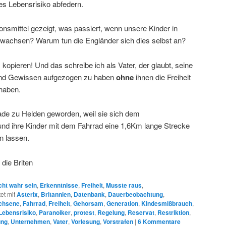
es Lebensrisiko abfedern.
onsmittel gezeigt, was passiert, wenn unsere Kinder in
fwachsen? Warum tun die Engländer sich dies selbst an?
kopieren! Und das schreibe ich als Vater, der glaubt, seine
und Gewissen aufgezogen zu haben
ohne
ihnen die Freiheit
haben.
rade zu Helden geworden, weil sie sich dem
nd ihre Kinder mit dem Fahrrad eine 1,6Km lange Strecke
n lassen.
 die Briten
cht wahr sein
,
Erkenntnisse
,
Freiheit
,
Musste raus
,
et mit
Asterix
,
Britannien
,
Datenbank
,
Dauerbeobachtung
,
chsene
,
Fahrrad
,
Freiheit
,
Gehorsam
,
Generation
,
Kindesmißbrauch
,
Lebensrisiko
,
Paranoiker
,
protest
,
Regelung
,
Reservat
,
Restriktion
,
ng
,
Unternehmen
,
Vater
,
Vorlesung
,
Vorstrafen
|
6
Kommentare