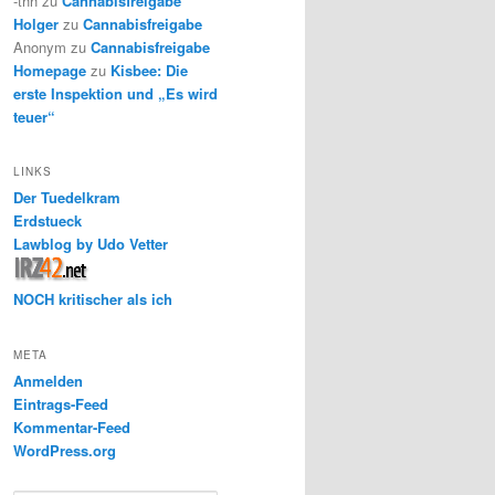
-thh
zu
Cannabisfreigabe
Holger
zu
Cannabisfreigabe
Anonym
zu
Cannabisfreigabe
Homepage
zu
Kisbee: Die
erste Inspektion und „Es wird
teuer“
LINKS
Der Tuedelkram
Erdstueck
Lawblog by Udo Vetter
NOCH kritischer als ich
META
Anmelden
Eintrags-Feed
Kommentar-Feed
WordPress.org