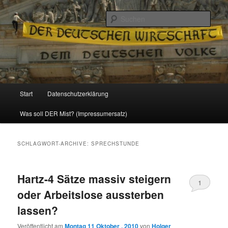
Politik, Wirtschaft, Soziales und Gesellschaft
Such
Reizzentrum
Hauptmenü
Start
Datenschutzerklärung
Zum
Zum
Was soll DER Mist? (Impressumersatz)
Inhalt
sekundären
wechseln
Inhalt
SCHLAGWORT-ARCHIVE:
SPRECHSTUNDE
wechseln
Hartz-4 Sätze massiv steigern
1
oder Arbeitslose aussterben
lassen?
Veröffentlicht am
Montag 11 Oktober , 2010
von
Holger