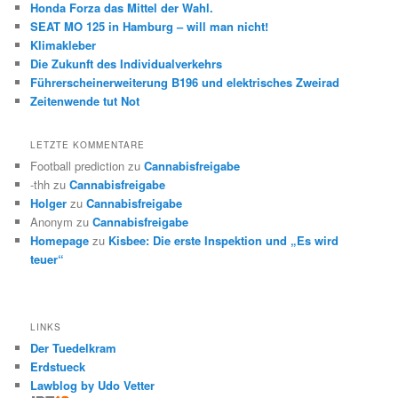
Honda Forza das Mittel der Wahl.
SEAT MO 125 in Hamburg – will man nicht!
Klimakleber
Die Zukunft des Individualverkehrs
Führerscheinerweiterung B196 und elektrisches Zweirad
Zeitenwende tut Not
LETZTE KOMMENTARE
Football prediction
zu
Cannabisfreigabe
-thh
zu
Cannabisfreigabe
Holger
zu
Cannabisfreigabe
Anonym
zu
Cannabisfreigabe
Homepage
zu
Kisbee: Die erste Inspektion und „Es wird
teuer“
LINKS
Der Tuedelkram
Erdstueck
Lawblog by Udo Vetter