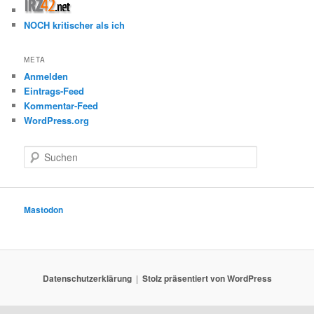
NOCH kritischer als ich
META
Anmelden
Eintrags-Feed
Kommentar-Feed
WordPress.org
S
u
c
h
e
Mastodon
n
Datenschutzerklärung
Stolz präsentiert von WordPress