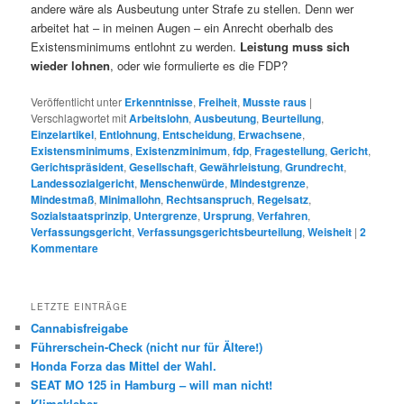
andere wäre als Ausbeutung unter Strafe zu stellen. Denn wer
arbeitet hat – in meinen Augen – ein Anrecht oberhalb des
Existensminimums entlohnt zu werden.
Leistung muss sich
wieder lohnen
, oder wie formulierte es die FDP?
Veröffentlicht unter
Erkenntnisse
,
Freiheit
,
Musste raus
|
Verschlagwortet mit
Arbeitslohn
,
Ausbeutung
,
Beurteilung
,
Einzelartikel
,
Entlohnung
,
Entscheidung
,
Erwachsene
,
Existensminimums
,
Existenzminimum
,
fdp
,
Fragestellung
,
Gericht
,
Gerichtspräsident
,
Gesellschaft
,
Gewährleistung
,
Grundrecht
,
Landessozialgericht
,
Menschenwürde
,
Mindestgrenze
,
Mindestmaß
,
Minimallohn
,
Rechtsanspruch
,
Regelsatz
,
Sozialstaatsprinzip
,
Untergrenze
,
Ursprung
,
Verfahren
,
Verfassungsgericht
,
Verfassungsgerichtsbeurteilung
,
Weisheit
|
2
Kommentare
LETZTE EINTRÄGE
Cannabisfreigabe
Führerschein-Check (nicht nur für Ältere!)
Honda Forza das Mittel der Wahl.
SEAT MO 125 in Hamburg – will man nicht!
Klimakleber