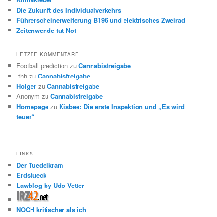
Die Zukunft des Individualverkehrs
Führerscheinerweiterung B196 und elektrisches Zweirad
Zeitenwende tut Not
LETZTE KOMMENTARE
Football prediction
zu
Cannabisfreigabe
-thh
zu
Cannabisfreigabe
Holger
zu
Cannabisfreigabe
Anonym
zu
Cannabisfreigabe
Homepage
zu
Kisbee: Die erste Inspektion und „Es wird
teuer“
LINKS
Der Tuedelkram
Erdstueck
Lawblog by Udo Vetter
NOCH kritischer als ich