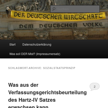
Politik, Wirtschaft, Soziales und Gesellschaft
Such
Reizzentrum
Hauptmenü
Start
Datenschutzerklärung
Zum
Zum
Was soll DER Mist? (Impressumersatz)
Inhalt
sekundären
wechseln
Inhalt
SCHLAGWORT-ARCHIVE:
SOZIALSTAATSPRINZIP
wechseln
Was aus der
2
Verfassungsgerichtsbeurteilung
des Hartz-IV Satzes
erwachsen kann