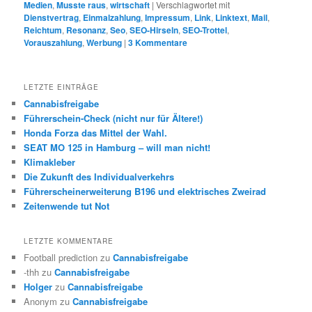
Medien
,
Musste raus
,
wirtschaft
|
Verschlagwortet mit
Dienstvertrag
,
Einmalzahlung
,
Impressum
,
Link
,
Linktext
,
Mail
,
Reichtum
,
Resonanz
,
Seo
,
SEO-Hirseln
,
SEO-Trottel
,
Vorauszahlung
,
Werbung
|
3
Kommentare
LETZTE EINTRÄGE
Cannabisfreigabe
Führerschein-Check (nicht nur für Ältere!)
Honda Forza das Mittel der Wahl.
SEAT MO 125 in Hamburg – will man nicht!
Klimakleber
Die Zukunft des Individualverkehrs
Führerscheinerweiterung B196 und elektrisches Zweirad
Zeitenwende tut Not
LETZTE KOMMENTARE
Football prediction
zu
Cannabisfreigabe
-thh
zu
Cannabisfreigabe
Holger
zu
Cannabisfreigabe
Anonym
zu
Cannabisfreigabe