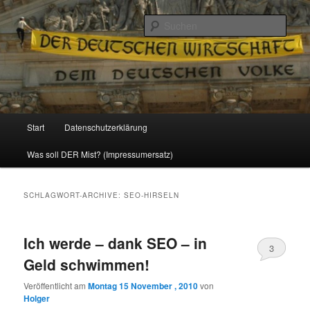
Politik, Wirtschaft, Soziales und Gesellschaft
Such
Reizzentrum
Hauptmenü
Start
Datenschutzerklärung
Zum
Zum
Was soll DER Mist? (Impressumersatz)
Inhalt
sekundären
wechseln
Inhalt
SCHLAGWORT-ARCHIVE:
SEO-HIRSELN
wechseln
Ich werde – dank SEO – in
3
Geld schwimmen!
Veröffentlicht am
Montag 15 November , 2010
von
Holger