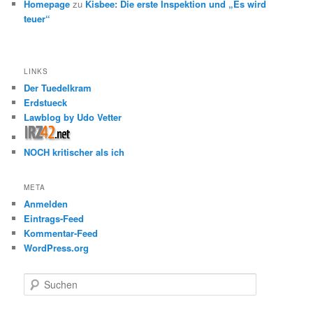
Homepage
zu
Kisbee: Die erste Inspektion und „Es wird
teuer“
LINKS
Der Tuedelkram
Erdstueck
Lawblog by Udo Vetter
NOCH kritischer als ich
META
Anmelden
Eintrags-Feed
Kommentar-Feed
WordPress.org
S
u
c