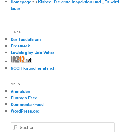
Homepage
zu
Kisbee: Die erste Inspektion und „Es wird
teuer“
LINKS
Der Tuedelkram
Erdstueck
Lawblog by Udo Vetter
NOCH kritischer als ich
META
Anmelden
Eintrags-Feed
Kommentar-Feed
WordPress.org
S
u
c