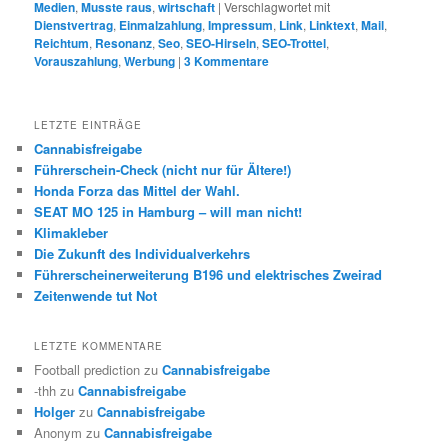
Medien
,
Musste raus
,
wirtschaft
|
Verschlagwortet mit
Dienstvertrag
,
Einmalzahlung
,
Impressum
,
Link
,
Linktext
,
Mail
,
Reichtum
,
Resonanz
,
Seo
,
SEO-Hirseln
,
SEO-Trottel
,
Vorauszahlung
,
Werbung
|
3
Kommentare
LETZTE EINTRÄGE
Cannabisfreigabe
Führerschein-Check (nicht nur für Ältere!)
Honda Forza das Mittel der Wahl.
SEAT MO 125 in Hamburg – will man nicht!
Klimakleber
Die Zukunft des Individualverkehrs
Führerscheinerweiterung B196 und elektrisches Zweirad
Zeitenwende tut Not
LETZTE KOMMENTARE
Football prediction
zu
Cannabisfreigabe
-thh
zu
Cannabisfreigabe
Holger
zu
Cannabisfreigabe
Anonym
zu
Cannabisfreigabe