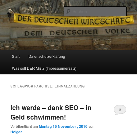
Politik, Wirtschaft, Soziales und Gesellschaft
Such
Reizzentrum
Hauptmenü
Start
Datenschutzerklärung
Zum
Zum
Was soll DER Mist? (Impressumersatz)
Inhalt
sekundären
wechseln
Inhalt
SCHLAGWORT-ARCHIVE:
EINMALZAHLUNG
wechseln
Ich werde – dank SEO – in
3
Geld schwimmen!
Veröffentlicht am
Montag 15 November , 2010
von
Holger