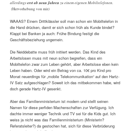
allerdings
erst ab neun Jahren
zu einem eigenen Mobiltelefonen.
(
Hervorhebung von mir
)
WAAAS? Einem Drittklässler soll man schon ein Mobiltelefon in
die Hand drücken, damit er sich schon früh als Kunde bindet?
Klappt bei Banken ja auch: Frühe Bindung festigt die
Geschäftsbeziehung ungemein.
Die Neiddebatte muss früh initiiert werden. Das Kind des
Arbeitslosen muss mit neun schon begreifen, dass ein
Mobiltelefon zwar zum Leben gehört, aber Arbeitslose eben kein
Leben haben. Oder wird ein Betrag von ca. 10€ pro Kind pro
Monat neuerdings für „mobile Telekommunikation“ auf den Hartz-
IV Satz aufgeschlagen? Soweit ich das mitbekommen habe, wird
doch gerade Hartz-IV gesenkt.
Aber das Familienministerium ist modern und stellt seinen
Namen für diese perfiden Machenschaften zur Verfügung. Ich
dachte immer weniger Technik und TV sei für die Kids gut. Ich
weiss ja nicht was das Familienministerium (Ministerin?
Referatsleiter?) da gestochen hat, sich für diese Verbrüderung