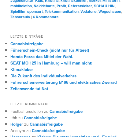
Jugendkultur
,
Kids
,
Kristina
,
kristinakoehler
,
Merkel
,
Ministerin
,
mobiltelefon
,
Neiddebatte
,
Profit
,
Referatsleiter
,
SCHAU HIN
,
Spielfilm
,
sponsort
,
Telekommunikation
,
Vodafone
,
Wegschauen
,
Zensursula
|
4
Kommentare
LETZTE EINTRÄGE
Cannabisfreigabe
Führerschein-Check (nicht nur für Ältere!)
Honda Forza das Mittel der Wahl.
SEAT MO 125 in Hamburg – will man nicht!
Klimakleber
Die Zukunft des Individualverkehrs
Führerscheinerweiterung B196 und elektrisches Zweirad
Zeitenwende tut Not
LETZTE KOMMENTARE
Football prediction
zu
Cannabisfreigabe
-thh
zu
Cannabisfreigabe
Holger
zu
Cannabisfreigabe
Anonym
zu
Cannabisfreigabe
Homepage
zu
Kisbee: Die erste Inspektion und „Es wird