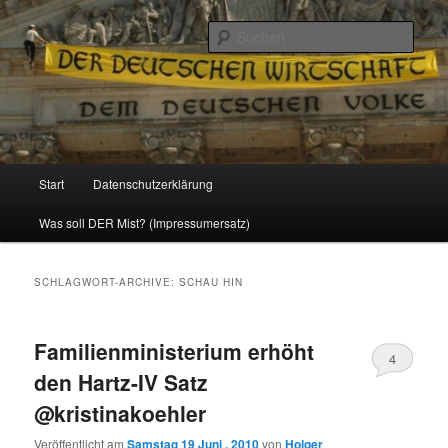
Politik, Wirtschaft, Soziales und Gesellschaft
Such
Reizzentrum
Hauptmenü
Start
Datenschutzerklärung
Zum
Zum
Was soll DER Mist? (Impressumersatz)
Inhalt
sekundären
wechseln
Inhalt
SCHLAGWORT-ARCHIVE:
SCHAU HIN
wechseln
Familienministerium erhöht
4
den Hartz-IV Satz
@kristinakoehler
Veröffentlicht am
Samstag 19 Juni , 2010
von
Holger