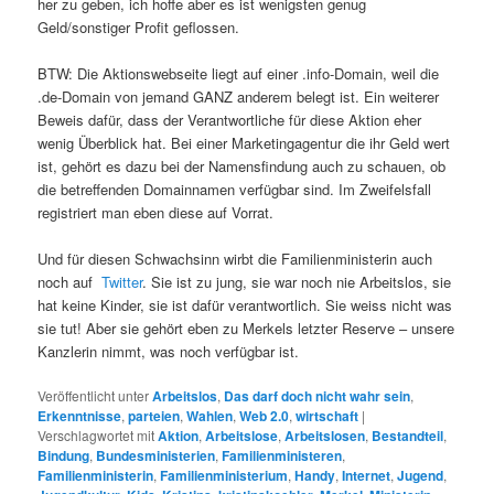
her zu geben, ich hoffe aber es ist wenigsten genug
Geld/sonstiger Profit geflossen.
BTW: Die Aktionswebseite liegt auf einer .info-Domain, weil die
.de-Domain von jemand GANZ anderem belegt ist. Ein weiterer
Beweis dafür, dass der Verantwortliche für diese Aktion eher
wenig Überblick hat. Bei einer Marketingagentur die ihr Geld wert
ist, gehört es dazu bei der Namensfindung auch zu schauen, ob
die betreffenden Domainnamen verfügbar sind. Im Zweifelsfall
registriert man eben diese auf Vorrat.
Und für diesen Schwachsinn wirbt die Familienministerin auch
noch auf
Twitter
. Sie ist zu jung, sie war noch nie Arbeitslos, sie
hat keine Kinder, sie ist dafür verantwortlich. Sie weiss nicht was
sie tut! Aber sie gehört eben zu Merkels letzter Reserve – unsere
Kanzlerin nimmt, was noch verfügbar ist.
Veröffentlicht unter
Arbeitslos
,
Das darf doch nicht wahr sein
,
Erkenntnisse
,
parteien
,
Wahlen
,
Web 2.0
,
wirtschaft
|
Verschlagwortet mit
Aktion
,
Arbeitslose
,
Arbeitslosen
,
Bestandteil
,
Bindung
,
Bundesministerien
,
Familienministeren
,
Familienministerin
,
Familienministerium
,
Handy
,
Internet
,
Jugend
,