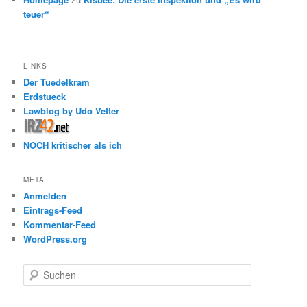
teuer“
LINKS
Der Tuedelkram
Erdstueck
Lawblog by Udo Vetter
NOCH kritischer als ich
META
Anmelden
Eintrags-Feed
Kommentar-Feed
WordPress.org
S
u
c