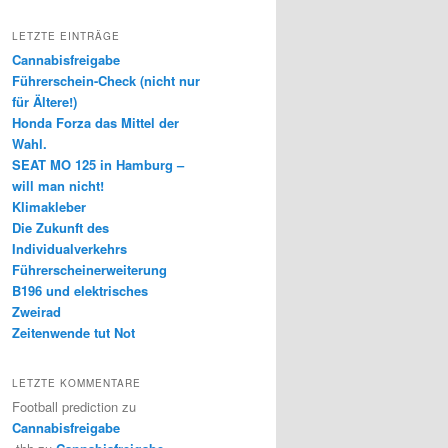
LETZTE EINTRÄGE
Cannabisfreigabe
Führerschein-Check (nicht nur
für Ältere!)
Honda Forza das Mittel der
Wahl.
SEAT MO 125 in Hamburg –
will man nicht!
Klimakleber
Die Zukunft des
Individualverkehrs
Führerscheinerweiterung
B196 und elektrisches
Zweirad
Zeitenwende tut Not
LETZTE KOMMENTARE
Football prediction
zu
Cannabisfreigabe