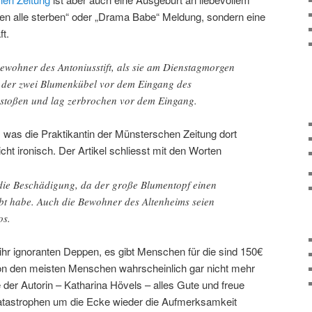
en alle sterben“ oder „Drama Babe“ Meldung, sondern eine
t.
ewohner des Antoniusstift, als sie am Dienstagmorgen
r der zwei Blumenkübel vor dem Eingang des
stoßen und lag zerbrochen vor dem Eingang.
 was die Praktikantin der Münsterschen Zeitung dort
icht ironisch. Der Artikel schliesst mit den Worten
 die Beschädigung, da der große Blumentopf einen
t habe. Auch die Bewohner des Altenheims seien
os.
 ihr ignoranten Deppen, es gibt Menschen für die sind 150€
 von den meisten Menschen wahrscheinlich gar nicht mehr
r Autorin – Katharina Hövels – alles Gute und freue
Katastrophen um die Ecke wieder die Aufmerksamkeit