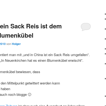
ein Sack Reis ist dem
Blumenkübel
 2010
von
Holger
iert man mit „und in China ist ein Sack Reis umgefallen“.
„In Neuenkirchen hat es einen Blumenkübel erwischt“.
lumenkübel bewiesen, dass
 den Mittelpunkt getwittert werden kann
r haben
 auch noch blogge 🙂
en Zeitung
ist aber auch eine Ausgeburt an liebevollem