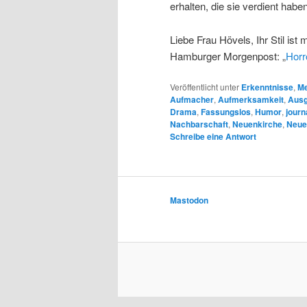
erhalten, die sie verdient haben
Liebe Frau Hövels, Ihr Stil ist
Hamburger Morgenpost: „
Horr
Veröffentlicht unter
Erkenntnisse
,
Me
Aufmacher
,
Aufmerksamkeit
,
Ausg
Drama
,
Fassungslos
,
Humor
,
journ
Nachbarschaft
,
Neuenkirche
,
Neue
Schreibe eine Antwort
Mastodon