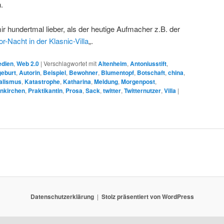
.
 mir hundertmal lieber, als der heutige Aufmacher z.B. der
or-Nacht in der Klasnic-Villa
„.
dien
,
Web 2.0
|
Verschlagwortet mit
Altenheim
,
Antoniusstift
,
eburt
,
Autorin
,
Beispiel
,
Bewohner
,
Blumentopf
,
Botschaft
,
china
,
alismus
,
Katastrophe
,
Katharina
,
Meldung
,
Morgenpost
,
nkirchen
,
Praktikantin
,
Prosa
,
Sack
,
twitter
,
Twitternutzer
,
Villa
|
Datenschutzerklärung
Stolz präsentiert von WordPress