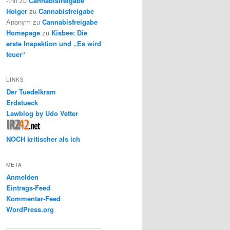
-thh
zu
Cannabisfreigabe
Holger
zu
Cannabisfreigabe
Anonym
zu
Cannabisfreigabe
Homepage
zu
Kisbee: Die
erste Inspektion und „Es wird
teuer“
LINKS
Der Tuedelkram
Erdstueck
Lawblog by Udo Vetter
NOCH kritischer als ich
META
Anmelden
Eintrags-Feed
Kommentar-Feed
WordPress.org