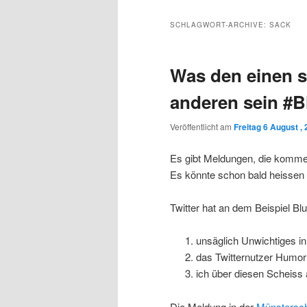
Inhalt
sekundären
SCHLAGWORT-ARCHIVE:
SACK
wechseln
Inhalt
Was den einen s
wechseln
anderen sein #
Veröffentlicht am
Freitag 6 August ,
Es gibt Meldungen, die komment
Es könnte schon bald heissen 
Twitter hat an dem Beispiel B
unsäglich Unwichtiges in
das Twitternutzer Humo
ich über diesen Scheiss
Die Meldung in der
Münstersch