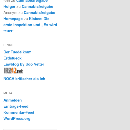
-thh
zu
Cannabisfreigabe
Holger
zu
Cannabisfreigabe
Anonym
zu
Cannabisfreigabe
Homepage
zu
Kisbee: Die
erste Inspektion und „Es wird
teuer“
LINKS
Der Tuedelkram
Erdstueck
Lawblog by Udo Vetter
NOCH kritischer als ich
META
Anmelden
Eintrags-Feed
Kommentar-Feed
WordPress.org