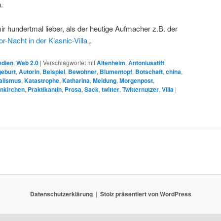
.
 mir hundertmal lieber, als der heutige Aufmacher z.B. der
or-Nacht in der Klasnic-Villa
„.
dien
,
Web 2.0
|
Verschlagwortet mit
Altenheim
,
Antoniusstift
,
eburt
,
Autorin
,
Beispiel
,
Bewohner
,
Blumentopf
,
Botschaft
,
china
,
alismus
,
Katastrophe
,
Katharina
,
Meldung
,
Morgenpost
,
nkirchen
,
Praktikantin
,
Prosa
,
Sack
,
twitter
,
Twitternutzer
,
Villa
|
Datenschutzerklärung
Stolz präsentiert von WordPress