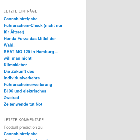
LETZTE EINTRÄGE
Cannabisfreigabe
Führerschein-Check (nicht nur
für Ältere!)
Honda Forza das Mittel der
Wahl.
SEAT MO 125 in Hamburg –
will man nicht!
Klimakleber
Die Zukunft des
Individualverkehrs
Führerscheinerweiterung
B196 und elektrisches
Zweirad
Zeitenwende tut Not
LETZTE KOMMENTARE
Football prediction
zu
Cannabisfreigabe