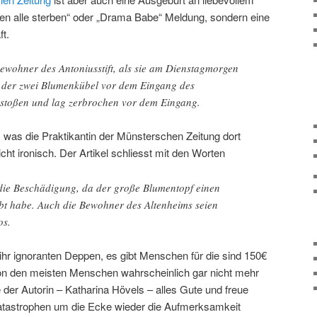
en alle sterben“ oder „Drama Babe“ Meldung, sondern eine
t.
ewohner des Antoniusstift, als sie am Dienstagmorgen
r der zwei Blumenkübel vor dem Eingang des
stoßen und lag zerbrochen vor dem Eingang.
 was die Praktikantin der Münsterschen Zeitung dort
icht ironisch. Der Artikel schliesst mit den Worten
 die Beschädigung, da der große Blumentopf einen
t habe. Auch die Bewohner des Altenheims seien
os.
 ihr ignoranten Deppen, es gibt Menschen für die sind 150€
 von den meisten Menschen wahrscheinlich gar nicht mehr
r Autorin – Katharina Hövels – alles Gute und freue
Katastrophen um die Ecke wieder die Aufmerksamkeit