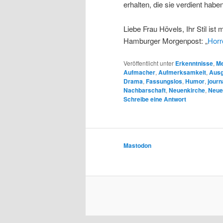
erhalten, die sie verdient haben
Liebe Frau Hövels, Ihr Stil ist
Hamburger Morgenpost: „
Horr
Veröffentlicht unter
Erkenntnisse
,
Me
Aufmacher
,
Aufmerksamkeit
,
Ausg
Drama
,
Fassungslos
,
Humor
,
journ
Nachbarschaft
,
Neuenkirche
,
Neue
Schreibe eine Antwort
Mastodon