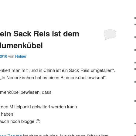
ein Sack Reis ist dem
Blumenkübel
 2010
von
Holger
iert man mit „und in China ist ein Sack Reis umgefallen“.
„In Neuenkirchen hat es einen Blumenkübel erwischt“.
lumenkübel bewiesen, dass
 den Mittelpunkt getwittert werden kann
r haben
 auch noch blogge 🙂
en Zeitung
ist aber auch eine Ausgeburt an liebevollem