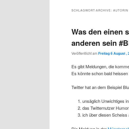
Inhalt
sekundären
SCHLAGWORT-ARCHIVE:
AUTORIN
wechseln
Inhalt
Was den einen s
wechseln
anderen sein #
Veröffentlicht am
Freitag 6 August ,
Es gibt Meldungen, die komment
Es könnte schon bald heissen 
Twitter hat an dem Beispiel B
unsäglich Unwichtiges in
das Twitternutzer Humo
ich über diesen Scheiss
Die Meldung in der
Münstersch