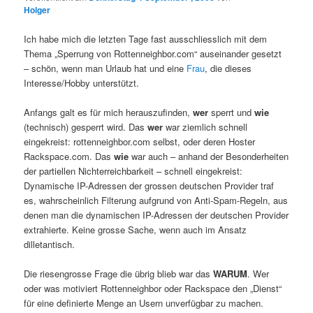
Holger
Ich habe mich die letzten Tage fast ausschliesslich mit dem
Thema „Sperrung von Rottenneighbor.com“ auseinander gesetzt
– schön, wenn man Urlaub hat und eine
Frau
, die dieses
Interesse/Hobby unterstützt.
Anfangs galt es für mich herauszufinden,
wer
sperrt und
wie
(technisch) gesperrt wird. Das
wer
war ziemlich schnell
eingekreist: rottenneighbor.com selbst, oder deren Hoster
Rackspace.com. Das
wie
war auch – anhand der Besonderheiten
der partiellen Nichterreichbarkeit – schnell eingekreist:
Dynamische IP-Adressen der grossen deutschen Provider traf
es, wahrscheinlich Filterung aufgrund von Anti-Spam-Regeln, aus
denen man die dynamischen IP-Adressen der deutschen Provider
extrahierte. Keine grosse Sache, wenn auch im Ansatz
dilletantisch.
Die riesengrosse Frage die übrig blieb war das
WARUM
. Wer
oder was motiviert Rottenneighbor oder Rackspace den „Dienst“
für eine definierte Menge an Usern unverfügbar zu machen.