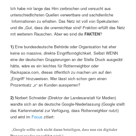
Ich habe mir lange das Hirn zerbrochen und versucht aus
unterschiedlichsten Quellen verwertbare und sachdienliche
Informationen zu erhalten. Das Netz ist voll von Spekulanten
und die „Gut, dass die unerreichbar sind“-Fraktion erfüllt das Netz
mit weiterem Rauschen. Aber wo sind die
FAKTEN
?
1)
Eine bundesdeutsche Behörde oder Organisation hat eher
keine so massive, direkte Eingriffsmöglichkeit. Selbst WENN
eine der deutschen Gruppierungen an der Stelle Druck ausgeübt
hätte, wäre es ein leichtes für Rottenneighbor oder
Rackspace.com, dieses öffentlich zu machen um auf den
„Eingriff“ hinzuweisen. Wer lässt sich schon gern einen
Prozentsatz „x“ an Kunden aussperren?
2)
Norbert Schneider (Direktor der Landesanstalt für Medien)
wandte sich an die deutsche Google-Niederlassung (Google stellt
das Kartenmaterial zur Verfügung, dass Rottenneighbor nutzt)
und wird im
Focus
zitiert:
„Google sollte sich nicht daran beteiligen, dass nun ein digitaler
Pranger wieder eingeführt wird.“