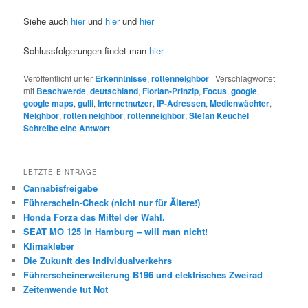
Siehe auch
hier
und
hier
und
hier
Schlussfolgerungen findet man
hier
Veröffentlicht unter
Erkenntnisse
,
rottenneighbor
|
Verschlagwortet
mit
Beschwerde
,
deutschland
,
Florian-Prinzip
,
Focus
,
google
,
google maps
,
gulli
,
Internetnutzer
,
IP-Adressen
,
Medienwächter
,
Neighbor
,
rotten neighbor
,
rottenneighbor
,
Stefan Keuchel
|
Schreibe eine Antwort
LETZTE EINTRÄGE
Cannabisfreigabe
Führerschein-Check (nicht nur für Ältere!)
Honda Forza das Mittel der Wahl.
SEAT MO 125 in Hamburg – will man nicht!
Klimakleber
Die Zukunft des Individualverkehrs
Führerscheinerweiterung B196 und elektrisches Zweirad
Zeitenwende tut Not