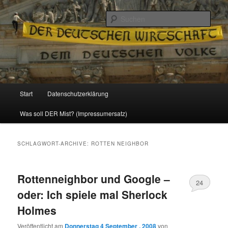
Politik, Wirtschaft, Soziales und Gesellschaft
Such
Reizzentrum
Hauptmenü
Start
Datenschutzerklärung
Zum
Zum
Was soll DER Mist? (Impressumersatz)
Inhalt
sekundären
wechseln
Inhalt
SCHLAGWORT-ARCHIVE:
ROTTEN NEIGHBOR
wechseln
Rottenneighbor und Google –
24
oder: Ich spiele mal Sherlock
Holmes
Veröffentlicht am
Donnerstag 4 September , 2008
von