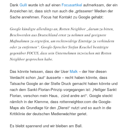
Dank
Gulli
wurde ich auf einen
Focusartikel
aufmerksam, der ein
Anzeichen ist, dass sich nun auch die „grösseren“ Medien der
Sache annehmen. Focus hat Kontakt zu Google gehabt:
Google kündigte allerdings an, Rotten Neighbor „darum zu bitten,
Beschwerden aus Deutschland ernst zu nehmen und geeignete
Maßnahmen zu ergreifen, um rechtswidrige Einträge zu verhindern
oder zu entfernen“. Google-Sprecher Stefan Keuchel bestätigte
gegenüber FOCUS, dass sein Unternehmen inzwischen mit Rotten
Neighbor gesprochen habe.
Das könnte heissen, dass der User
Malk
– der hier diesen
Verdacht schon „laut“ äusserte – recht haben könnte, dass
Tatsache Google an der Stelle Druck gemacht haben könnte und
nach dem Sankt-Florian-Prinzip vorgegangen ist: „Heiliger Sankt
Florian, verschon mein Haus, zünd andre an!“. Google steckt
nämlich in der Klemme, dass rottenneighbor.com die Google-
Maps als Grundlage für den „Dienst“ nutzt und so auch in die
Kritiklinie der deutschen Medienwächter geriet.
Es bleibt spannend und wir bleiben am Ball.