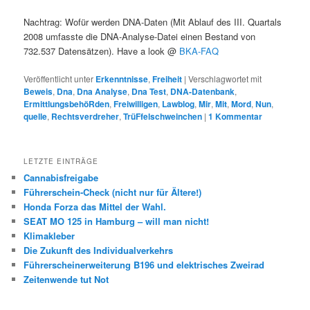
Nachtrag: Wofür werden DNA-Daten (Mit Ablauf des III. Quartals
2008 umfasste die DNA-Analyse-Datei einen Bestand von
732.537 Datensätzen). Have a look @
BKA-FAQ
Veröffentlicht unter
Erkenntnisse
,
Freiheit
|
Verschlagwortet mit
Beweis
,
Dna
,
Dna Analyse
,
Dna Test
,
DNA-Datenbank
,
ErmittlungsbehöRden
,
Freiwilligen
,
Lawblog
,
Mir
,
Mit
,
Mord
,
Nun
,
quelle
,
Rechtsverdreher
,
TrüFfelschweinchen
|
1
Kommentar
LETZTE EINTRÄGE
Cannabisfreigabe
Führerschein-Check (nicht nur für Ältere!)
Honda Forza das Mittel der Wahl.
SEAT MO 125 in Hamburg – will man nicht!
Klimakleber
Die Zukunft des Individualverkehrs
Führerscheinerweiterung B196 und elektrisches Zweirad
Zeitenwende tut Not