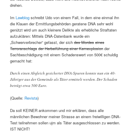
drehen.
Im
Lawblog
schreibt Udo von einem Fall, in dem eine einmal ihn
die Klauen der Ermittlungsbehörden geratene DNA sehr wohl
genützt wird um auch kleinere Delikte als erhebliche Straftaten
aufzuklären: Mittels DNA-Datenbank wurde ein
„Schwerverbrecher“ gefasst, der sich
des Mordes
eines
Terroranschlags
der Herbeiführung einer Kernexplosion
der
Sachbeschädigung mit einem Schadenswert von 500€ schuldig
gemacht hat:
Durch einen Abgleich gesicherter DNA-Spuren konnte nun ein 40-
Jähriger aus der Gemeinde als Täter ermittelt werden. Der Schaden
beträgt etwa 500 Euro.
(Quelle:
Revista
)
Da soll KEINER ankommen und mir erklären, dass alle
männlichen Bewohner meiner Strasse an einem freiwilligen DNA-
Test teilnehmen sollen ujm als Täter ausgeschlossen zu werden.
IST NICHT!