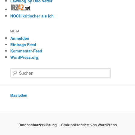
Lawblog by Udo Vetter
NOCH kritischer als ich
META
Anmelden
Eintrags-Feed
Kommentar-Feed
WordPress.org
S
u
c
h
e
Mastodon
n
Datenschutzerklärung
Stolz präsentiert von WordPress