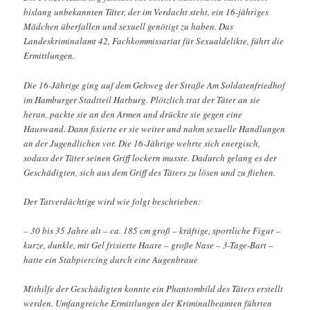
bislang unbekannten Täter, der im Verdacht steht, ein 16-jähriges
Mädchen überfallen und sexuell genötigt zu haben. Das
Landeskriminalamt 42, Fachkommissariat für Sexualdelikte, führt die
Ermittlungen.
Die 16-Jährige ging auf dem Gehweg der Straße Am Soldatenfriedhof
im Hamburger Stadtteil Harburg. Plötzlich trat der Täter an sie
heran, packte sie an den Armen und drückte sie gegen eine
Hauswand. Dann fixierte er sie weiter und nahm sexuelle Handlungen
an der Jugendlichen vor. Die 16-Jährige wehrte sich energisch,
sodass der Täter seinen Griff lockern musste. Dadurch gelang es der
Geschädigten, sich aus dem Griff des Täters zu lösen und zu fliehen.
Der Tatverdächtige wird wie folgt beschrieben:
– 30 bis 35 Jahre alt – ca. 185 cm groß – kräftige, sportliche Figur –
kurze, dunkle, mit Gel frisierte Haare – große Nase – 3-Tage-Bart –
hatte ein Stabpiercing durch eine Augenbraue
Mithilfe der Geschädigten konnte ein Phantombild des Täters erstellt
werden. Umfangreiche Ermittlungen der Kriminalbeamten führten