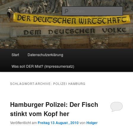
Politik, Wirtschaft, Soziales und Gesellschaft
Such
Reizzentrum
Hauptmenü
Start
Datenschutzerklärung
Zum
Zum
Was soll DER Mist? (Impressumersatz)
Inhalt
sekundären
wechseln
Inhalt
SCHLAGWORT-ARCHIVE:
POLIZEI HAMBURG
wechseln
Hamburger Polizei: Der Fisch
stinkt vom Kopf her
Veröffentlicht am
Freitag 13 August , 2010
von
Holger