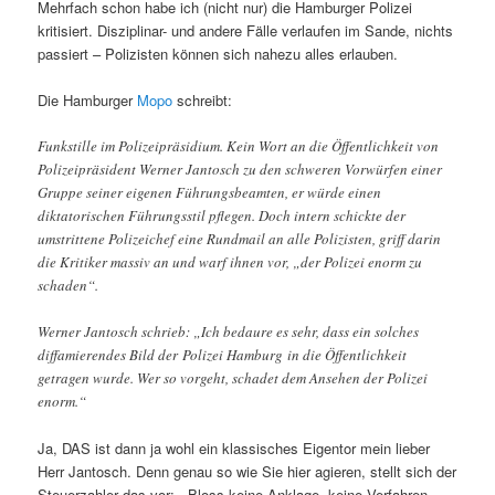
Mehrfach schon habe ich (nicht nur) die Hamburger Polizei
kritisiert. Disziplinar- und andere Fälle verlaufen im Sande, nichts
passiert – Polizisten können sich nahezu alles erlauben.
Die Hamburger
Mopo
schreibt:
Funkstille im Polizeipräsidium. Kein Wort an die Öffentlichkeit von
Polizeipräsident Werner Jantosch zu den schweren Vorwürfen einer
Gruppe seiner eigenen Führungsbeamten, er würde einen
diktatorischen Führungsstil pflegen. Doch intern schickte der
umstrittene Polizeichef eine Rundmail an alle Polizisten, griff darin
die Kritiker massiv an und warf ihnen vor, „der Polizei enorm zu
schaden“.
Werner Jantosch schrieb: „Ich bedaure es sehr, dass ein solches
diffamierendes Bild der Polizei Hamburg in die Öffentlichkeit
getragen wurde. Wer so vorgeht, schadet dem Ansehen der Polizei
enorm.“
Ja, DAS ist dann ja wohl ein klassisches Eigentor mein lieber
Herr Jantosch. Denn genau so wie Sie hier agieren, stellt sich der
Steuerzahler das vor: „Bloss keine Anklage, keine Verfahren –