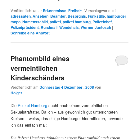
Veröffentlicht unter
Erkenntnisse
,
Freiheit
|
Verschlagwortet mit
adressaten
,
Ansehen
,
Beamter
,
Besorgnis
,
Funkstille
,
hamburger
mopo
,
Namensschild
,
polizei
,
polizei hamburg
,
Polizeichef
,
Polizeipräsident
,
Rundmail
,
Wendehals
,
Werner Jantosch
|
Schreibe eine Antwort
Phantombild eines
vermeintlichen
Kinderschänders
Veröffentlicht am
Donnerstag 4 Dezember , 2008
von
Holger
Die
Polizei Hamburg
sucht nach einem vermeintlichen
Sexualstraftäter. Da ich – aus gewöhnlich gut unterrichteten
Kreisen – weiss, das einige Hamburger hier mitlesen, forwarde
ich das einfach mal:
Die Polizei Hamburg fahndet mit einem Phantombild nach einem