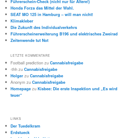
Führerschein-Check (nicht nur für Ältere!)
Honda Forza das Mittel der Wahl.
SEAT MO 125 in Hamburg – will man nicht!
Klimakleber
Die Zukunft des Individualverkehrs
Führerscheinerweiterung B196 und elektrisches Zweirad
Zeitenwende tut Not
LETZTE KOMMENTARE
Football prediction
zu
Cannabisfreigabe
-thh
zu
Cannabisfreigabe
Holger
zu
Cannabisfreigabe
Anonym
zu
Cannabisfreigabe
Homepage
zu
Kisbee: Die erste Inspektion und „Es wird
teuer“
LINKS
Der Tuedelkram
Erdstueck