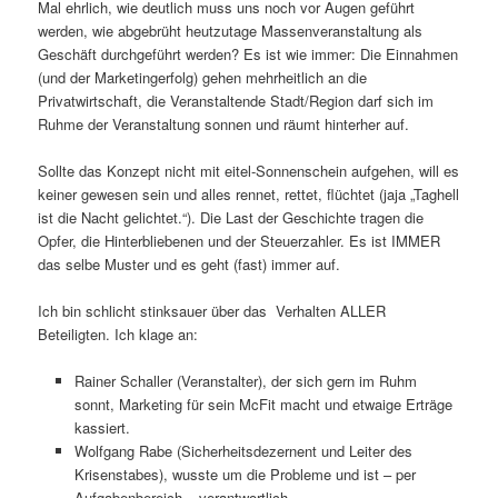
Mal ehrlich, wie deutlich muss uns noch vor Augen geführt
werden, wie abgebrüht heutzutage Massenveranstaltung als
Geschäft durchgeführt werden? Es ist wie immer: Die Einnahmen
(und der Marketingerfolg) gehen mehrheitlich an die
Privatwirtschaft, die Veranstaltende Stadt/Region darf sich im
Ruhme der Veranstaltung sonnen und räumt hinterher auf.
Sollte das Konzept nicht mit eitel-Sonnenschein aufgehen, will es
keiner gewesen sein und alles rennet, rettet, flüchtet (jaja „Taghell
ist die Nacht gelichtet.“). Die Last der Geschichte tragen die
Opfer, die Hinterbliebenen und der Steuerzahler. Es ist IMMER
das selbe Muster und es geht (fast) immer auf.
Ich bin schlicht stinksauer über das Verhalten ALLER
Beteiligten. Ich klage an:
Rainer Schaller (Veranstalter), der sich gern im Ruhm
sonnt, Marketing für sein McFit macht und etwaige Erträge
kassiert.
Wolfgang Rabe (Sicherheitsdezernent und Leiter des
Krisenstabes), wusste um die Probleme und ist – per
Aufgabenbereich – verantwortlich