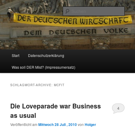
Politik, Wirtschaft, Soziales und Gesellschaft
Such
Reizzentrum
Hauptmenü
Start
Datenschutzerklärung
Zum
Zum
Was soll DER Mist? (Impressumersatz)
Inhalt
sekundären
wechseln
Inhalt
SCHLAGWORT-ARCHIVE:
MCFIT
wechseln
Die Loveparade war Business
4
as usual
Veröffentlicht am
Mittwoch 28 Juli , 2010
von
Holger