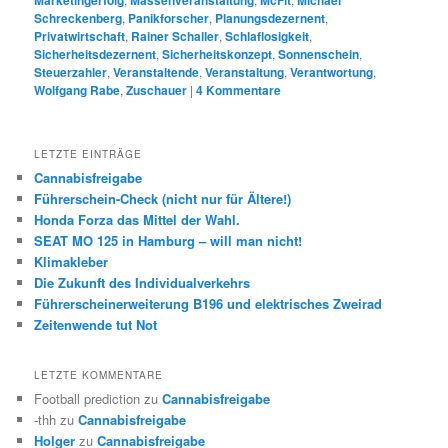
Marketingerfolg
Massenveranstaltung
McFit
Michael
Schreckenberg
,
Panikforscher
,
Planungsdezernent
,
Privatwirtschaft
,
Rainer Schaller
,
Schlaflosigkeit
,
Sicherheitsdezernent
,
Sicherheitskonzept
,
Sonnenschein
,
Steuerzahler
,
Veranstaltende
,
Veranstaltung
,
Verantwortung
,
Wolfgang Rabe
,
Zuschauer
|
4
Kommentare
LETZTE EINTRÄGE
Cannabisfreigabe
Führerschein-Check (nicht nur für Ältere!)
Honda Forza das Mittel der Wahl.
SEAT MO 125 in Hamburg – will man nicht!
Klimakleber
Die Zukunft des Individualverkehrs
Führerscheinerweiterung B196 und elektrisches Zweirad
Zeitenwende tut Not
LETZTE KOMMENTARE
Football prediction
zu
Cannabisfreigabe
-thh
zu
Cannabisfreigabe
Holger
zu
Cannabisfreigabe