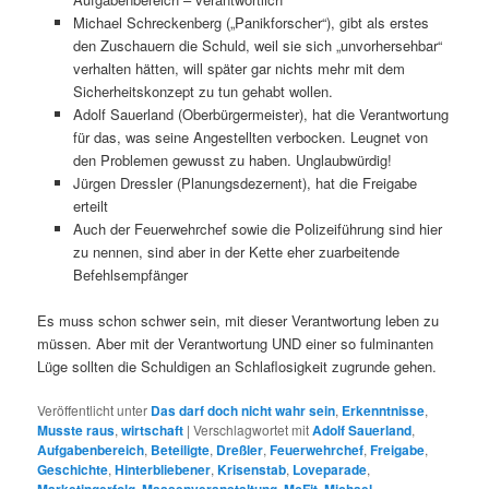
Michael Schreckenberg („Panikforscher“), gibt als erstes
den Zuschauern die Schuld, weil sie sich „unvorhersehbar“
verhalten hätten, will später gar nichts mehr mit dem
Sicherheitskonzept zu tun gehabt wollen.
Adolf Sauerland (Oberbürgermeister), hat die Verantwortung
für das, was seine Angestellten verbocken. Leugnet von
den Problemen gewusst zu haben. Unglaubwürdig!
Jürgen Dressler (Planungsdezernent), hat die Freigabe
erteilt
Auch der Feuerwehrchef sowie die Polizeiführung sind hier
zu nennen, sind aber in der Kette eher zuarbeitende
Befehlsempfänger
Es muss schon schwer sein, mit dieser Verantwortung leben zu
müssen. Aber mit der Verantwortung UND einer so fulminanten
Lüge sollten die Schuldigen an Schlaflosigkeit zugrunde gehen.
Veröffentlicht unter
Das darf doch nicht wahr sein
,
Erkenntnisse
,
Musste raus
,
wirtschaft
|
Verschlagwortet mit
Adolf Sauerland
,
Aufgabenbereich
,
Beteiligte
,
Dreßler
,
Feuerwehrchef
,
Freigabe
,
Geschichte
,
Hinterbliebener
,
Krisenstab
,
Loveparade
,
,
,
,