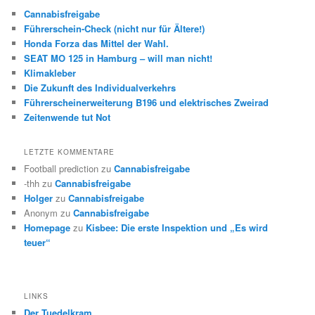
Cannabisfreigabe
Führerschein-Check (nicht nur für Ältere!)
Honda Forza das Mittel der Wahl.
SEAT MO 125 in Hamburg – will man nicht!
Klimakleber
Die Zukunft des Individualverkehrs
Führerscheinerweiterung B196 und elektrisches Zweirad
Zeitenwende tut Not
LETZTE KOMMENTARE
Football prediction
zu
Cannabisfreigabe
-thh
zu
Cannabisfreigabe
Holger
zu
Cannabisfreigabe
Anonym
zu
Cannabisfreigabe
Homepage
zu
Kisbee: Die erste Inspektion und „Es wird
teuer“
LINKS
Der Tuedelkram