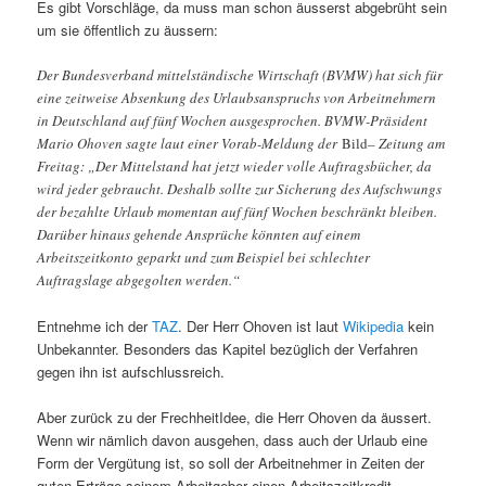
Es gibt Vorschläge, da muss man schon äusserst abgebrüht sein
um sie öffentlich zu äussern:
Der Bundesverband mittelständische Wirtschaft (BVMW) hat sich für
eine zeitweise Absenkung des Urlaubsanspruchs von Arbeitnehmern
in Deutschland auf fünf Wochen ausgesprochen. BVMW-Präsident
Mario Ohoven sagte laut einer Vorab-Meldung der
Bild
– Zeitung am
Freitag: „Der Mittelstand hat jetzt wieder volle Auftragsbücher, da
wird jeder gebraucht. Deshalb sollte zur Sicherung des Aufschwungs
der bezahlte Urlaub momentan auf fünf Wochen beschränkt bleiben.
Darüber hinaus gehende Ansprüche könnten auf einem
Arbeitszeitkonto geparkt und zum Beispiel bei schlechter
Auftragslage abgegolten werden.“
Entnehme ich der
TAZ
. Der Herr Ohoven ist laut
Wikipedia
kein
Unbekannter. Besonders das Kapitel bezüglich der Verfahren
gegen ihn ist aufschlussreich.
Aber zurück zu der FrechheitIdee, die Herr Ohoven da äussert.
Wenn wir nämlich davon ausgehen, dass auch der Urlaub eine
Form der Vergütung ist, so soll der Arbeitnehmer in Zeiten der
guten Erträge seinem Arbeitgeber einen Arbeitszeitkredit