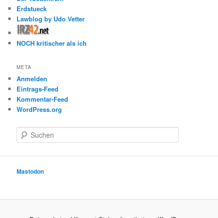
Erdstueck
Lawblog by Udo Vetter
NOCH kritischer als ich
META
Anmelden
Eintrags-Feed
Kommentar-Feed
WordPress.org
S
u
c
h
e
Mastodon
n