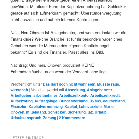
gewähren. Mit dieser Form der Kapitalvermehrung hat Schlecker
gerade auf sich aufmerksam gemacht: Überstundenvergütung
nicht auszahlen und auf ein internes Konto legen.
Naja, Herr Ohoven ist Anlageberater, und wem verdanken wir die
Finanzkrise? Welche Branche ist für ihr besonders widerliches
Gebahren was die Mehrung des eigenen Kapitals angeht
bekannt? Es sind die Finanzler. Passt alles ins Bild.
Nachtrag: Und nein, Ohoven produziert KEINE
Fahrradschläuche, auch wenn der Verdacht nahe liegt.
Veröffentlicht unter
Das darf doch nicht wahr sein
,
Musste raus
,
wirtschaft
|
Verschlagwortet mit
Absenkung
,
Anlageberater
,
Arbeitgeber
,
arbeitnehmer
,
Arbeitszeitkonto
,
Arbeitszeitkredit
,
Aufschwung
,
Auftragslage
,
Bundesverband
,
BVMW
,
deutschland
,
Finanzler
,
Kapitalvermehrung
,
Kapitel
,
Lohnverzicht
,
Mario
Ohoven
,
mittelstand
,
Schlecker
,
Sicherung
,
taz
,
Urlaub
,
Urlaubsanspruch
,
Zeitung
|
2
Kommentare
LETZTE EINTRÄGE