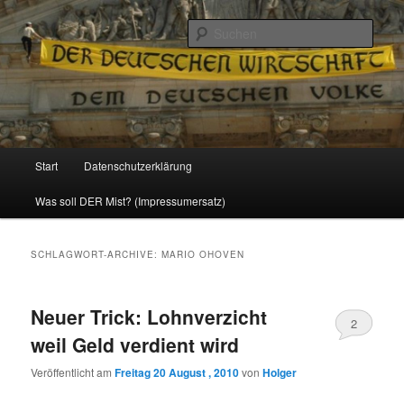
Politik, Wirtschaft, Soziales und Gesellschaft
Such
Reizzentrum
Hauptmenü
Start
Datenschutzerklärung
Zum
Zum
Was soll DER Mist? (Impressumersatz)
Inhalt
sekundären
wechseln
Inhalt
SCHLAGWORT-ARCHIVE:
MARIO OHOVEN
wechseln
Neuer Trick: Lohnverzicht
2
weil Geld verdient wird
Veröffentlicht am
Freitag 20 August , 2010
von
Holger