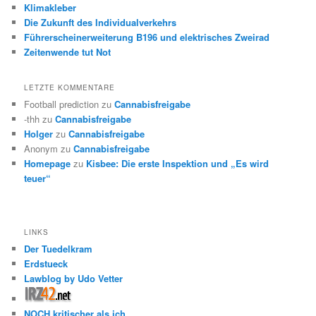
Klimakleber
Die Zukunft des Individualverkehrs
Führerscheinerweiterung B196 und elektrisches Zweirad
Zeitenwende tut Not
LETZTE KOMMENTARE
Football prediction
zu
Cannabisfreigabe
-thh
zu
Cannabisfreigabe
Holger
zu
Cannabisfreigabe
Anonym
zu
Cannabisfreigabe
Homepage
zu
Kisbee: Die erste Inspektion und „Es wird
teuer“
LINKS
Der Tuedelkram
Erdstueck
Lawblog by Udo Vetter
NOCH kritischer als ich