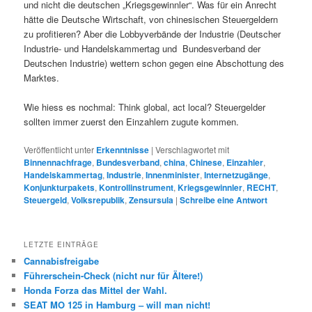
und nicht die deutschen „Kriegsgewinnler“. Was für ein Anrecht
hätte die Deutsche Wirtschaft, von chinesischen Steuergeldern
zu profitieren? Aber die Lobbyverbände der Industrie (Deutscher
Industrie- und Handelskammertag und Bundesverband der
Deutschen Industrie) wettern schon gegen eine Abschottung des
Marktes.
Wie hiess es nochmal: Think global, act local? Steuergelder
sollten immer zuerst den Einzahlern zugute kommen.
Veröffentlicht unter
Erkenntnisse
|
Verschlagwortet mit
Binnennachfrage
,
Bundesverband
,
china
,
Chinese
,
Einzahler
,
Handelskammertag
,
Industrie
,
Innenminister
,
Internetzugänge
,
Konjunkturpakets
,
Kontrollinstrument
,
Kriegsgewinnler
,
RECHT
,
Steuergeld
,
Volksrepublik
,
Zensursula
|
Schreibe eine Antwort
LETZTE EINTRÄGE
Cannabisfreigabe
Führerschein-Check (nicht nur für Ältere!)
Honda Forza das Mittel der Wahl.
SEAT MO 125 in Hamburg – will man nicht!