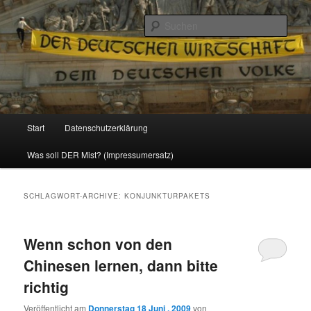
Politik, Wirtschaft, Soziales und Gesellschaft
Such
Reizzentrum
Hauptmenü
Start
Datenschutzerklärung
Zum
Zum
Was soll DER Mist? (Impressumersatz)
Inhalt
sekundären
wechseln
Inhalt
SCHLAGWORT-ARCHIVE:
KONJUNKTURPAKETS
wechseln
Wenn schon von den
Chinesen lernen, dann bitte
richtig
Veröffentlicht am
Donnerstag 18 Juni , 2009
von