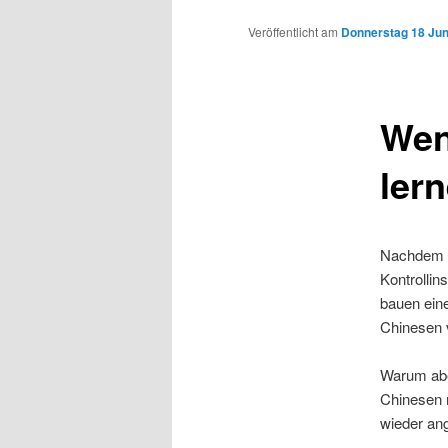
Inhalt
Veröffentlicht am
Donnerstag 18 Juni
wechseln
Wen
lern
Nachdem Ze
Kontrollin
bauen ein
Chinesen v
Warum aber
Chinesen 
wieder an