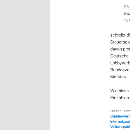
Die
Vol
Chi
schreibt d
Steuergeld
davon prof
Deutsche W
Lobbyverb
Bundesver
Marktes.
Wie hiess 
Einzahler
Dieser Eintr
Bundesver
Internetzug
Volksrepubl