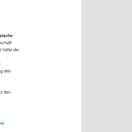
sische
tschaft
 hätte die
d
ng des
st den
ld
,