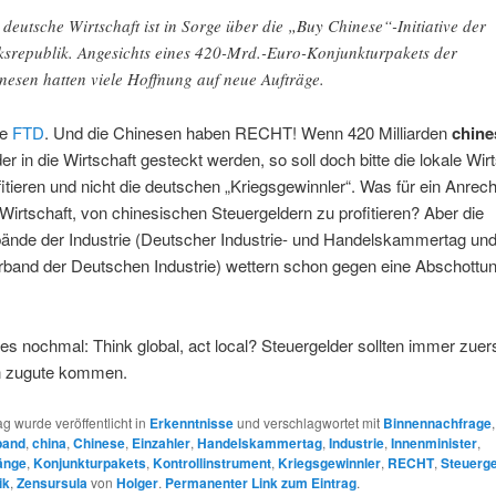
 deutsche Wirtschaft ist in Sorge über die „Buy Chinese“-Initiative der
ksrepublik. Angesichts eines 420-Mrd.-Euro-Konjunkturpakets der
nesen hatten viele Hoffnung auf neue Aufträge.
ie
FTD
. Und die Chinesen haben RECHT! Wenn 420 Milliarden
chine
er in die Wirtschaft gesteckt werden, so soll doch bitte die lokale Wir
itieren und nicht die deutschen „Kriegsgewinnler“. Was für ein Anrecht
irtschaft, von chinesischen Steuergeldern zu profitieren? Aber die
ände der Industrie (Deutscher Industrie- und Handelskammertag un
band der Deutschen Industrie) wettern schon gegen eine Abschottu
es nochmal: Think global, act local? Steuergelder sollten immer zuer
n zugute kommen.
ag wurde veröffentlicht in
Erkenntnisse
und verschlagwortet mit
Binnennachfrage
,
band
,
china
,
Chinese
,
Einzahler
,
Handelskammertag
,
Industrie
,
Innenminister
,
änge
,
Konjunkturpakets
,
Kontrollinstrument
,
Kriegsgewinnler
,
RECHT
,
Steuerge
ik
,
Zensursula
von
Holger
.
Permanenter Link zum Eintrag
.