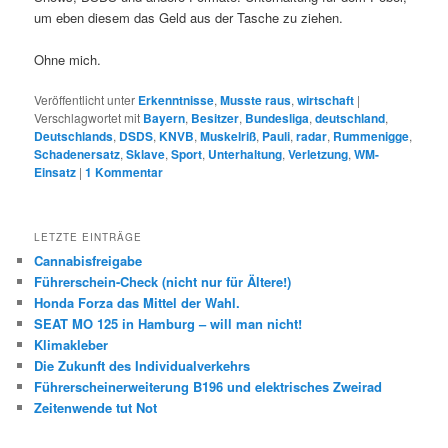
um eben diesem das Geld aus der Tasche zu ziehen.
Ohne mich.
Veröffentlicht unter
Erkenntnisse
,
Musste raus
,
wirtschaft
|
Verschlagwortet mit
Bayern
,
Besitzer
,
Bundesliga
,
deutschland
,
Deutschlands
,
DSDS
,
KNVB
,
Muskelriß
,
Pauli
,
radar
,
Rummenigge
,
Schadenersatz
,
Sklave
,
Sport
,
Unterhaltung
,
Verletzung
,
WM-
Einsatz
|
1
Kommentar
LETZTE EINTRÄGE
Cannabisfreigabe
Führerschein-Check (nicht nur für Ältere!)
Honda Forza das Mittel der Wahl.
SEAT MO 125 in Hamburg – will man nicht!
Klimakleber
Die Zukunft des Individualverkehrs
Führerscheinerweiterung B196 und elektrisches Zweirad
Zeitenwende tut Not