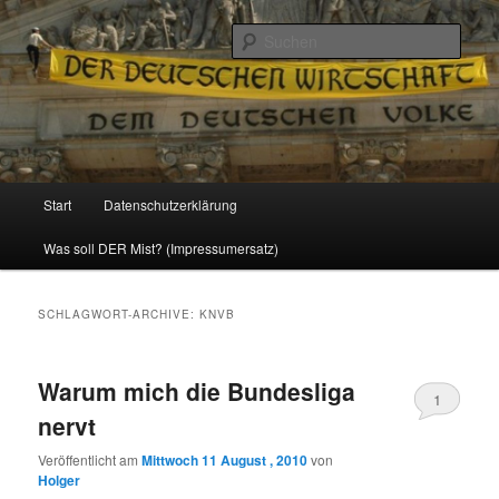
Politik, Wirtschaft, Soziales und Gesellschaft
Such
Reizzentrum
Hauptmenü
Start
Datenschutzerklärung
Zum
Zum
Was soll DER Mist? (Impressumersatz)
Inhalt
sekundären
wechseln
Inhalt
SCHLAGWORT-ARCHIVE:
KNVB
wechseln
Warum mich die Bundesliga
1
nervt
Veröffentlicht am
Mittwoch 11 August , 2010
von
Holger