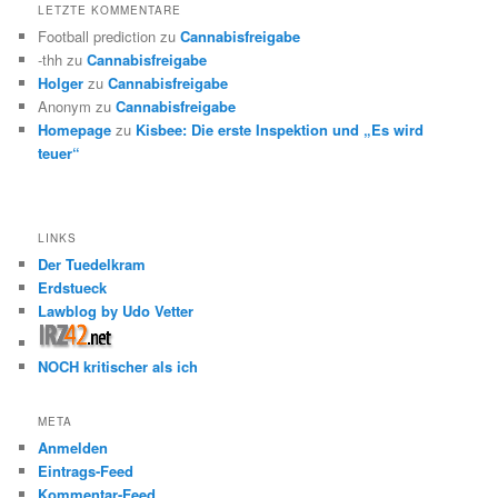
LETZTE KOMMENTARE
Football prediction
zu
Cannabisfreigabe
-thh
zu
Cannabisfreigabe
Holger
zu
Cannabisfreigabe
Anonym
zu
Cannabisfreigabe
Homepage
zu
Kisbee: Die erste Inspektion und „Es wird
teuer“
LINKS
Der Tuedelkram
Erdstueck
Lawblog by Udo Vetter
NOCH kritischer als ich
META
Anmelden
Eintrags-Feed
Kommentar-Feed