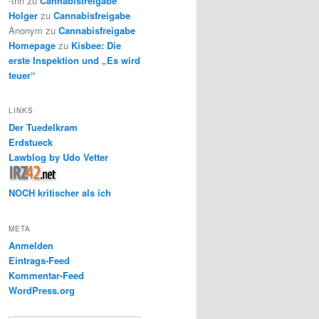
-thh
zu
Cannabisfreigabe
Holger
zu
Cannabisfreigabe
Anonym
zu
Cannabisfreigabe
Homepage
zu
Kisbee: Die
erste Inspektion und „Es wird
teuer“
LINKS
Der Tuedelkram
Erdstueck
Lawblog by Udo Vetter
NOCH kritischer als ich
META
Anmelden
Eintrags-Feed
Kommentar-Feed
WordPress.org