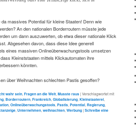
e da massives Potential für kleine Staaten! Denn wie
werden? An den nationalen Borderroutern müsste jede
erden um dann auszuwerten, ob etwa dieser nationale Klick
lässt. Abgesehen davon, dass diese Idee generell
ttels eines massiven Onlineüberwachungstools umsetzen
 dass Kleinststaaten mittels Klickautomaten ihre
erbessern könnten.
sen über Weihnachten schlechten Pastis gesoffen?
cht wahr sein
,
Fragen an die Welt
,
Musste raus
|
Verschlagwortet mit
ng
,
Borderroutern
,
Frankreich
,
Globalisierung
,
Kleinstaaterei
,
ation
,
Onlineüberwachungstools
,
Pastis
,
Potential
,
Regierung
,
xtanzeige
,
Unternehmen
,
weihnachten
,
Werbung
|
Schreibe eine