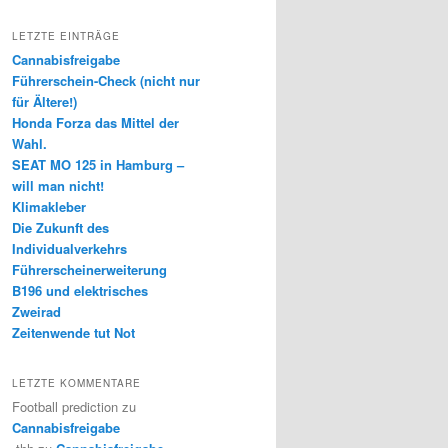
LETZTE EINTRÄGE
Cannabisfreigabe
Führerschein-Check (nicht nur
für Ältere!)
Honda Forza das Mittel der
Wahl.
SEAT MO 125 in Hamburg –
will man nicht!
Klimakleber
Die Zukunft des
Individualverkehrs
Führerscheinerweiterung
B196 und elektrisches
Zweirad
Zeitenwende tut Not
LETZTE KOMMENTARE
Football prediction
zu
Cannabisfreigabe