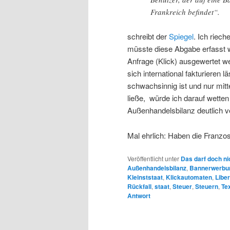
Frankreich befindet“.
schreibt der
Spiegel
. Ich riech
müsste diese Abgabe erfasst 
Anfrage (Klick) ausgewertet w
sich international fakturieren 
schwachsinnig ist und nur mi
ließe, würde ich darauf wetten
Außenhandelsbilanz deutlich v
Mal ehrlich: Haben die Franzo
Veröffentlicht unter
Das darf doch ni
Außenhandelsbilanz
,
Bannerwerbu
Kleinststaat
,
Klickautomaten
,
Liber
Rückfall
,
staat
,
Steuer
,
Steuern
,
Te
Antwort