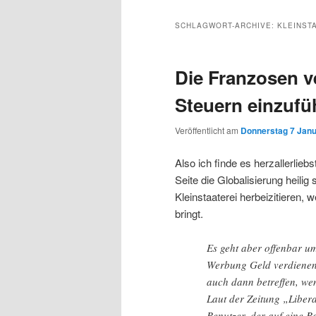
Inhalt
sekundären
SCHLAGWORT-ARCHIVE:
KLEINST
wechseln
Inhalt
Die Franzosen v
wechseln
Steuern einzufü
Veröffentlicht am
Donnerstag 7 Janu
Also ich finde es herzallerlieb
Seite die Globalisierung heilig
Kleinstaaterei herbeizitieren,
bringt.
Es geht aber offenbar u
Werbung Geld verdienen
auch dann betreffen, wen
Laut der Zeitung „Libera
Benutzer, der auf eine B