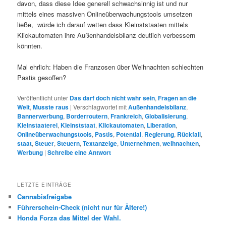
davon, dass diese Idee generell schwachsinnig ist und nur
mittels eines massiven Onlineüberwachungstools umsetzen
ließe, würde ich darauf wetten dass Kleinststaaten mittels
Klickautomaten ihre Außenhandelsbilanz deutlich verbessern
könnten.
Mal ehrlich: Haben die Franzosen über Weihnachten schlechten
Pastis gesoffen?
Veröffentlicht unter
Das darf doch nicht wahr sein
,
Fragen an die
Welt
,
Musste raus
|
Verschlagwortet mit
Außenhandelsbilanz
,
Bannerwerbung
,
Borderroutern
,
Frankreich
,
Globalisierung
,
Kleinstaaterei
,
Kleinststaat
,
Klickautomaten
,
Liberation
,
Onlineüberwachungstools
,
Pastis
,
Potential
,
Regierung
,
Rückfall
,
staat
,
Steuer
,
Steuern
,
Textanzeige
,
Unternehmen
,
weihnachten
,
Werbung
|
Schreibe eine Antwort
LETZTE EINTRÄGE
Cannabisfreigabe
Führerschein-Check (nicht nur für Ältere!)
Honda Forza das Mittel der Wahl.