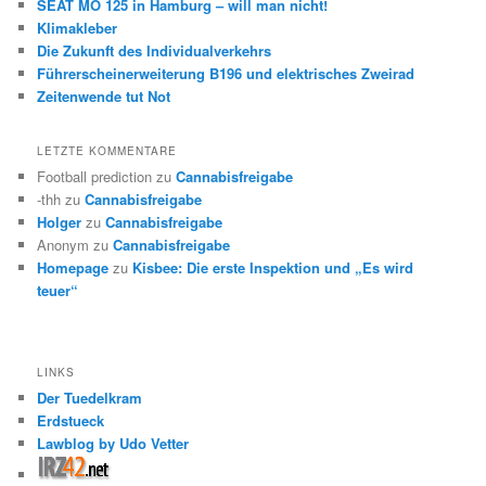
SEAT MO 125 in Hamburg – will man nicht!
Klimakleber
Die Zukunft des Individualverkehrs
Führerscheinerweiterung B196 und elektrisches Zweirad
Zeitenwende tut Not
LETZTE KOMMENTARE
Football prediction
zu
Cannabisfreigabe
-thh
zu
Cannabisfreigabe
Holger
zu
Cannabisfreigabe
Anonym
zu
Cannabisfreigabe
Homepage
zu
Kisbee: Die erste Inspektion und „Es wird
teuer“
LINKS
Der Tuedelkram
Erdstueck
Lawblog by Udo Vetter