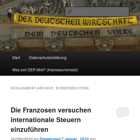
Politik, Wirtschaft, Soziales und Gesellschaft
Such
Reizzentrum
Hauptmenü
Start
Datenschutzerklärung
Zum
Zum
Was soll DER Mist? (Impressumersatz)
Inhalt
sekundären
wechseln
Inhalt
SCHLAGWORT-ARCHIVE:
BORDERROUTERN
wechseln
Die Franzosen versuchen
internationale Steuern
einzuführen
Veröffentlicht am
Donnerstag 7 Januar , 2010
von