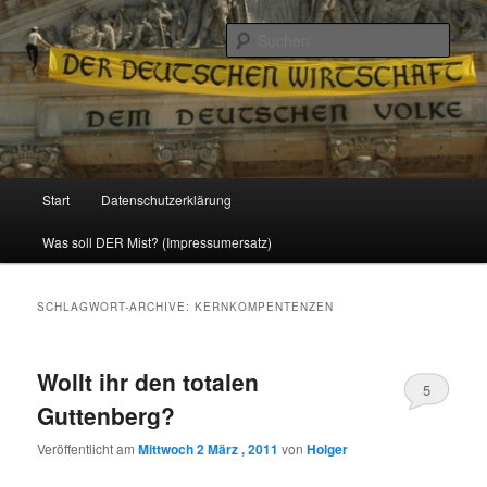
Politik, Wirtschaft, Soziales und Gesellschaft
Such
Reizzentrum
Hauptmenü
Start
Datenschutzerklärung
Zum
Zum
Was soll DER Mist? (Impressumersatz)
Inhalt
sekundären
wechseln
Inhalt
SCHLAGWORT-ARCHIVE:
KERNKOMPENTENZEN
wechseln
Wollt ihr den totalen
5
Guttenberg?
Veröffentlicht am
Mittwoch 2 März , 2011
von
Holger