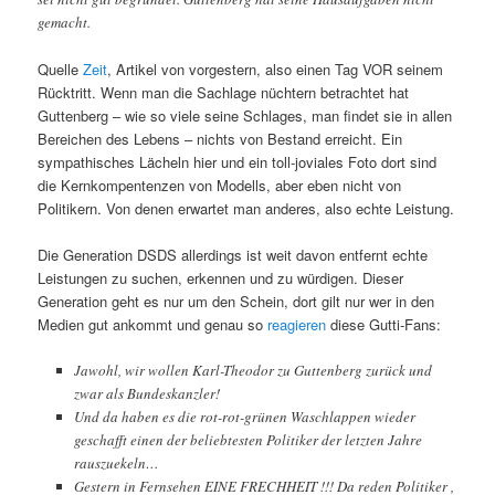
gemacht.
Quelle
Zeit
, Artikel von vorgestern, also einen Tag VOR seinem
Rücktritt. Wenn man die Sachlage nüchtern betrachtet hat
Guttenberg – wie so viele seine Schlages, man findet sie in allen
Bereichen des Lebens – nichts von Bestand erreicht. Ein
sympathisches Lächeln hier und ein toll-joviales Foto dort sind
die Kernkompentenzen von Modells, aber eben nicht von
Politikern. Von denen erwartet man anderes, also echte Leistung.
Die Generation DSDS allerdings ist weit davon entfernt echte
Leistungen zu suchen, erkennen und zu würdigen. Dieser
Generation geht es nur um den Schein, dort gilt nur wer in den
Medien gut ankommt und genau so
reagieren
diese Gutti-Fans:
Jawohl, wir wollen Karl-Theodor zu Guttenberg zurück und
zwar als Bundeskanzler!
Und da haben es die rot-rot-grünen Waschlappen wieder
geschafft einen der beliebtesten Politiker der letzten Jahre
rauszuekeln…
Gestern in Fernsehen EINE FRECHHEIT !!! Da reden Politiker ,