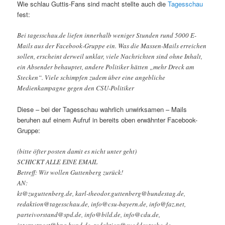
Wie schlau Guttis-Fans sind macht stellte auch die
Tagesschau
fest:
Bei tagesschau.de liefen innerhalb weniger Stunden rund 5000 E-
Mails aus der Facebook-Gruppe ein. Was die Massen-Mails erreichen
sollen, erscheint derweil unklar, viele Nachrichten sind ohne Inhalt,
ein Absender behauptet, andere Politiker hätten „mehr Dreck am
Stecken“. Viele schimpfen zudem über eine angebliche
Medienkampagne gegen den CSU-Politiker
Diese – bei der Tagesschau wahrlich unwirksamen – Mails
beruhen auf einem Aufruf in bereits oben erwähnter Facebook-
Gruppe:
‎(bitte öfter posten damit es nicht unter geht)
SCHICKT ALLE EINE EMAIL
Betreff: Wir wollen Guttenberg zurück!
AN:
kt@zuguttenberg.de, karl-theodor.guttenberg@bundestag.de,
redaktion@tagesschau.de, info@csu-bayern.de, info@faz.net,
parteivorstand@spd.de, info@bild.de, info@cdu.de,