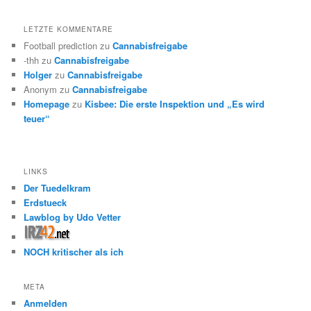
LETZTE KOMMENTARE
Football prediction
zu
Cannabisfreigabe
-thh
zu
Cannabisfreigabe
Holger
zu
Cannabisfreigabe
Anonym
zu
Cannabisfreigabe
Homepage
zu
Kisbee: Die erste Inspektion und „Es wird
teuer“
LINKS
Der Tuedelkram
Erdstueck
Lawblog by Udo Vetter
NOCH kritischer als ich
META
Anmelden