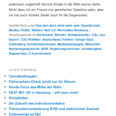
jedermann ungestraft dumme Kinder in die Welt setzen dürfe.
Nicht dass ich ein Freund von genetischer Selektion wäre, aber
sie hat auch Vorteile (leider auch für die Gegenseite)
Veröffentlicht unter
Das darf doch nicht wahr sein
,
Gesellschaft
,
Medien
,
Politik
,
Wahlen
,
Web 2.0
,
Wertvolles Sinnloses
|
Verschlagwortet mit
Beckmann
,
Blender
,
Bundeskanzler
,
Cdu
,
csu-
bayern
,
CSU-Politiker
,
deutschland
,
Freiherr
,
Gregor Gysi
,
Guttenberg
,
Kernkompentenzen
,
Medienkampagne
,
Mitstreiter
,
Nachkriegsdeutsche
,
NDR
,
Regierungsvertreter
,
Schwierigkeit
,
Tagesschau
|
5
Kommentare
LETZTE EINTRÄGE
Cannabisfreigabe
Führerschein-Check (nicht nur für Ältere!)
Honda Forza das Mittel der Wahl.
SEAT MO 125 in Hamburg – will man nicht!
Klimakleber
Die Zukunft des Individualverkehrs
Führerscheinerweiterung B196 und elektrisches Zweirad
Zeitenwende tut Not