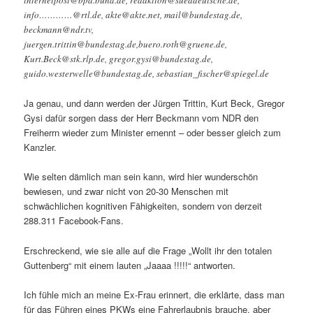
internetpost@bpa.bund.de, redaktion@sueddeutsche.de,
info…………@rtl.de, akte@akte.net, mail@bundestag.de,
beckmann@ndr.tv,
juergen.trittin@bundestag.de,buero.roth@gruene.de,
Kurt.Beck@stk.rlp.de, gregor.gysi@bundestag.de,
guido.westerwelle@bundestag.de, sebastian_fischer@spiegel.de
Ja genau, und dann werden der Jürgen Trittin, Kurt Beck, Gregor
Gysi dafür sorgen dass der Herr Beckmann vom NDR den
Freiherrn wieder zum Minister ernennt – oder besser gleich zum
Kanzler.
Wie selten dämlich man sein kann, wird hier wunderschön
bewiesen, und zwar nicht von 20-30 Menschen mit
schwächlichen kognitiven Fähigkeiten, sondern von derzeit
288.311 Facebook-Fans.
Erschreckend, wie sie alle auf die Frage „Wollt ihr den totalen
Guttenberg“ mit einem lauten „Jaaaa !!!!!“ antworten.
Ich fühle mich an meine Ex-Frau erinnert, die erklärte, dass man
für das Führen eines PKWs eine Fahrerlaubnis brauche, aber