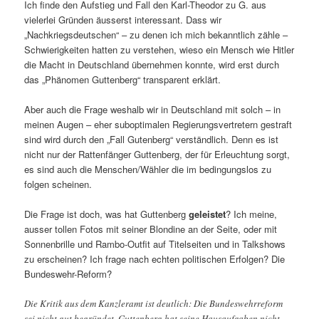
Ich finde den Aufstieg und Fall den Karl-Theodor zu G. aus
vielerlei Gründen äusserst interessant. Dass wir
„Nachkriegsdeutschen“ – zu denen ich mich bekanntlich zähle –
Schwierigkeiten hatten zu verstehen, wieso ein Mensch wie Hitler
die Macht in Deutschland übernehmen konnte, wird erst durch
das „Phänomen Guttenberg“ transparent erklärt.
Aber auch die Frage weshalb wir in Deutschland mit solch – in
meinen Augen – eher suboptimalen Regierungsvertretern gestraft
sind wird durch den „Fall Gutenberg“ verständlich. Denn es ist
nicht nur der Rattenfänger Guttenberg, der für Erleuchtung sorgt,
es sind auch die Menschen/Wähler die im bedingungslos zu
folgen scheinen.
Die Frage ist doch, was hat Guttenberg
geleistet
? Ich meine,
ausser tollen Fotos mit seiner Blondine an der Seite, oder mit
Sonnenbrille und Rambo-Outfit auf Titelseiten und in Talkshows
zu erscheinen? Ich frage nach echten politischen Erfolgen? Die
Bundeswehr-Reform?
Die Kritik aus dem Kanzleramt ist deutlich: Die Bundeswehrreform
sei nicht gut begründet. Guttenberg hat seine Hausaufgaben nicht