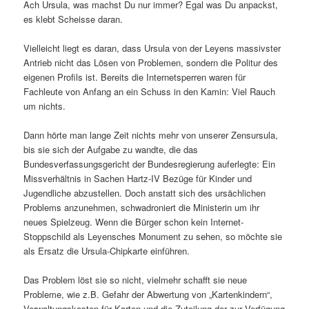
Ach Ursula, was machst Du nur immer? Egal was Du anpackst,
es klebt Scheisse daran.
Vielleicht liegt es daran, dass Ursula von der Leyens massivster
Antrieb nicht das Lösen von Problemen, sondern die Politur des
eigenen Profils ist. Bereits die Internetsperren waren für
Fachleute von Anfang an ein Schuss in den Kamin: Viel Rauch
um nichts.
Dann hörte man lange Zeit nichts mehr von unserer Zensursula,
bis sie sich der Aufgabe zu wandte, die das
Bundesverfassungsgericht der Bundesregierung auferlegte: Ein
Missverhältnis in Sachen Hartz-IV Bezüge für Kinder und
Jugendliche abzustellen. Doch anstatt sich des ursächlichen
Problems anzunehmen, schwadroniert die Ministerin um ihr
neues Spielzeug. Wenn die Bürger schon kein Internet-
Stoppschild als Leyensches Monument zu sehen, so möchte sie
als Ersatz die Ursula-Chipkarte einführen.
Das Problem löst sie so nicht, vielmehr schafft sie neue
Probleme, wie z.B. Gefahr der Abwertung von „Kartenkindern“,
Verwaltungskosten für Karten und die Zuteilung der zur Verfügung