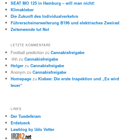
SEAT MO 125 in Hamburg – will man nicht!
Klimakleber
Die Zukunft des Individualverkehrs
Führerscheinerweiterung B196 und elektrisches Zweirad
Zeitenwende tut Not
LETZTE KOMMENTARE
Football prediction
zu
Cannabisfreigabe
-thh
zu
Cannabisfreigabe
Holger
zu
Cannabisfreigabe
Anonym
zu
Cannabisfreigabe
Homepage
zu
Kisbee: Die erste Inspektion und „Es wird
teuer“
LINKS
Der Tuedelkram
Erdstueck
Lawblog by Udo Vetter