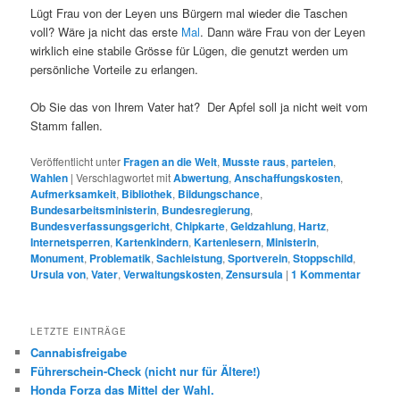
Lügt Frau von der Leyen uns Bürgern mal wieder die Taschen
voll? Wäre ja nicht das erste
Mal
. Dann wäre Frau von der Leyen
wirklich eine stabile Grösse für Lügen, die genutzt werden um
persönliche Vorteile zu erlangen.
Ob Sie das von Ihrem Vater hat? Der Apfel soll ja nicht weit vom
Stamm fallen.
Veröffentlicht unter
Fragen an die Welt
,
Musste raus
,
parteien
,
Wahlen
|
Verschlagwortet mit
Abwertung
,
Anschaffungskosten
,
Aufmerksamkeit
,
Bibliothek
,
Bildungschance
,
Bundesarbeitsministerin
,
Bundesregierung
,
Bundesverfassungsgericht
,
Chipkarte
,
Geldzahlung
,
Hartz
,
Internetsperren
,
Kartenkindern
,
Kartenlesern
,
Ministerin
,
Monument
,
Problematik
,
Sachleistung
,
Sportverein
,
Stoppschild
,
Ursula von
,
Vater
,
Verwaltungskosten
,
Zensursula
|
1
Kommentar
LETZTE EINTRÄGE
Cannabisfreigabe
Führerschein-Check (nicht nur für Ältere!)
Honda Forza das Mittel der Wahl.