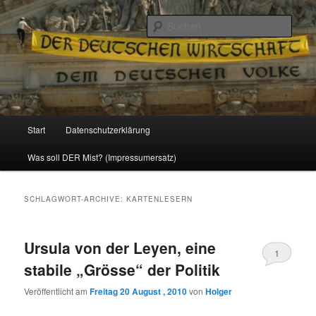
Politik, Wirtschaft, Soziales und Gesellschaft
Such
Reizzentrum
Hauptmenü
Start
Datenschutzerklärung
Zum
Zum
Was soll DER Mist? (Impressumersatz)
Inhalt
sekundären
wechseln
Inhalt
SCHLAGWORT-ARCHIVE:
KARTENLESERN
wechseln
Ursula von der Leyen, eine
1
stabile „Grösse“ der Politik
Veröffentlicht am
Freitag 20 August , 2010
von
Holger