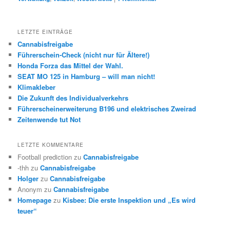
LETZTE EINTRÄGE
Cannabisfreigabe
Führerschein-Check (nicht nur für Ältere!)
Honda Forza das Mittel der Wahl.
SEAT MO 125 in Hamburg – will man nicht!
Klimakleber
Die Zukunft des Individualverkehrs
Führerscheinerweiterung B196 und elektrisches Zweirad
Zeitenwende tut Not
LETZTE KOMMENTARE
Football prediction
zu
Cannabisfreigabe
-thh
zu
Cannabisfreigabe
Holger
zu
Cannabisfreigabe
Anonym
zu
Cannabisfreigabe
Homepage
zu
Kisbee: Die erste Inspektion und „Es wird
teuer“