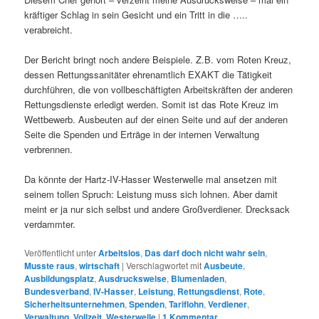
kräftiger Schlag in sein Gesicht und ein Tritt in die …..
verabreicht.
Der Bericht bringt noch andere Beispiele. Z.B. vom Roten Kreuz,
dessen Rettungssanitäter ehrenamtlich EXAKT die Tätigkeit
durchführen, die von vollbeschäftigten Arbeitskräften der anderen
Rettungsdienste erledigt werden. Somit ist das Rote Kreuz im
Wettbewerb. Ausbeuten auf der einen Seite und auf der anderen
Seite die Spenden und Erträge in der internen Verwaltung
verbrennen.
Da könnte der Hartz-IV-Hasser Westerwelle mal ansetzen mit
seinem tollen Spruch: Leistung muss sich lohnen. Aber damit
meint er ja nur sich selbst und andere Großverdiener. Drecksack
verdammter.
Veröffentlicht unter
Arbeitslos
,
Das darf doch nicht wahr sein
,
Musste raus
,
wirtschaft
|
Verschlagwortet mit
Ausbeute
,
Ausbildungsplatz
,
Ausdrucksweise
,
Blumenladen
,
Bundesverband
,
IV-Hasser
,
Leistung
,
Rettungsdienst
,
Rote
,
Sicherheitsunternehmen
,
Spenden
,
Tariflohn
,
Verdiener
,
Verwaltung
,
Vollzeit
,
Westerwelle
|
1
Kommentar