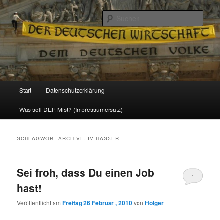
Politik, Wirtschaft, Soziales und Gesellschaft
Such
Reizzentrum
Hauptmenü
Start
Datenschutzerklärung
Zum
Zum
Was soll DER Mist? (Impressumersatz)
Inhalt
sekundären
wechseln
Inhalt
SCHLAGWORT-ARCHIVE:
IV-HASSER
wechseln
Sei froh, dass Du einen Job
1
hast!
Veröffentlicht am
Freitag 26 Februar , 2010
von
Holger