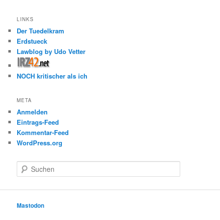
LINKS
Der Tuedelkram
Erdstueck
Lawblog by Udo Vetter
NOCH kritischer als ich
META
Anmelden
Eintrags-Feed
Kommentar-Feed
WordPress.org
S
u
c
h
e
Mastodon
n